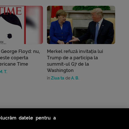
 George Floyd: nu,
Merkel refuză invitația lui
 este coperta
Trump de a participa la
mericane Time
summit-ul G7 de la
Washington
. T.
în
Ziua ta
de
A. B.
relucrăm datele pentru a