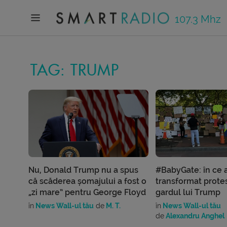
107.3 Mhz
TAG: TRUMP
Nu, Donald Trump nu a spus
#BabyGate: în ce 
că scăderea șomajului a fost o
transformat protes
„zi mare” pentru George Floyd
gardul lui Trump
în
News Wall-ul tău
de
M. T.
în
News Wall-ul tău
de
Alexandru Anghel