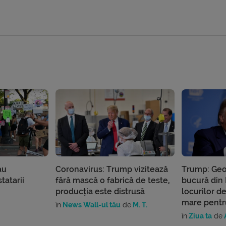
au
Coronavirus: Trump vizitează
Trump: Geo
tatarii
fără mască o fabrică de teste,
bucură din 
producția este distrusă
locurilor d
mare pentr
în
News Wall-ul tău
de
M. T.
în
Ziua ta
de
A