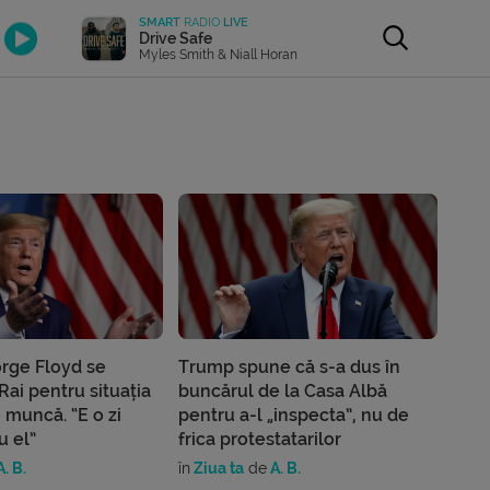
SMART
RADIO
LIVE
Drive Safe
Myles Smith & Niall Horan
rge Floyd se
Trump spune că s-a dus în
Rai pentru situația
buncărul de la Casa Albă
e muncă. “E o zi
pentru a-l „inspecta”, nu de
u el”
frica protestatarilor
. B.
în
Ziua ta
de
A. B.