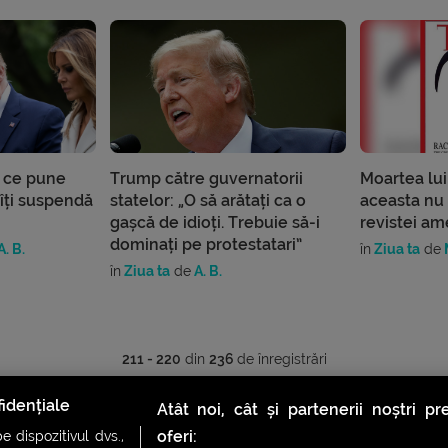
t ce pune
Trump către guvernatorii
Moartea lui
îți suspendă
statelor: „O să arătați ca o
aceasta nu
gașcă de idioți. Trebuie să-i
revistei a
dominați pe protestatari”
A. B.
în
Ziua ta
de
M
în
Ziua ta
de
A. B.
211 - 220
din
236
de înregistrări
idențiale
Atât noi, cât și partenerii noștri p
1
…
19
20
21
22
23
24
oferi:
 dispozitivul dvs.,