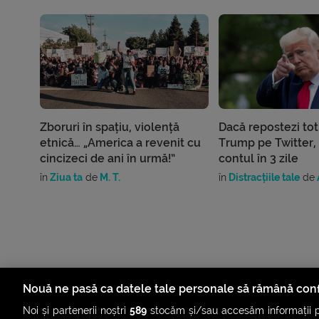
Zboruri în spațiu, violență
Dacă repostezi to
etnică… „America a revenit cu
Trump pe Twitter, 
cincizeci de ani în urmă!”
contul în 3 zile
în
Ziua ta
de
M. T.
în
Distracțiile tale
de
Nouă ne pasă ca datele tale personale să rămână conf
Noi și partenerii noștri
589
stocăm și/sau accesăm informații pe