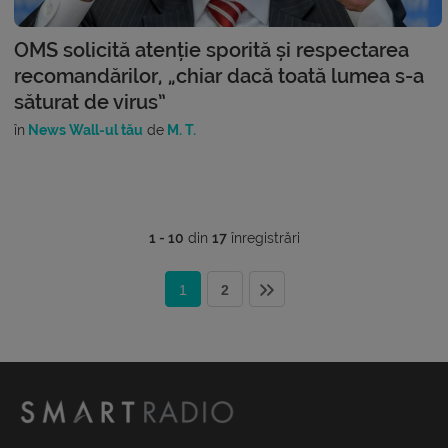
OMS solicită atenție sporită și respectarea
recomandărilor, „chiar dacă toată lumea s-a
săturat de virus”
în
News Wall-ul tău
de
M. T.
1 - 10
din
17
înregistrări
1
2