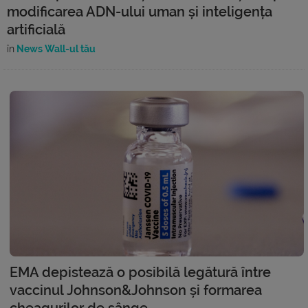
modificarea ADN-ului uman și inteligența
artificială
în
News Wall-ul tău
EMA depistează o posibilă legătură între
vaccinul Johnson&Johnson și formarea
cheagurilor de sânge