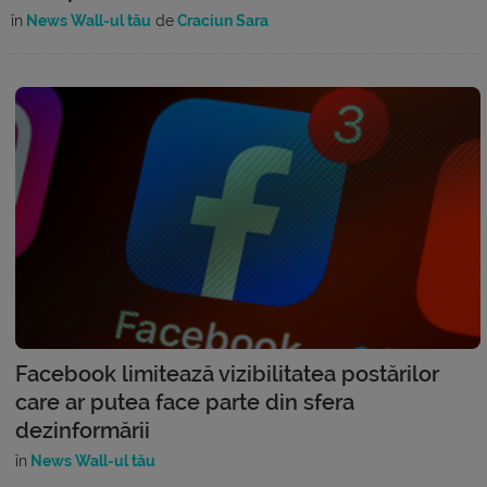
în
News Wall-ul tău
de
Craciun Sara
Facebook limitează vizibilitatea postărilor
care ar putea face parte din sfera
dezinformării
în
News Wall-ul tău