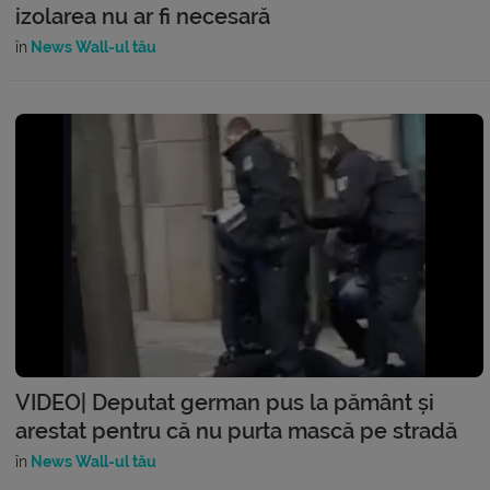
izolarea nu ar fi necesară
în
News Wall-ul tău
VIDEO| Deputat german pus la pământ și
arestat pentru că nu purta mască pe stradă
în
News Wall-ul tău