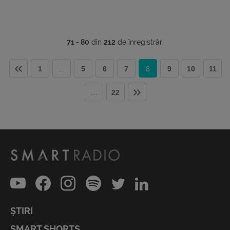
71 - 80
din
212
de înregistrări
1
…
5
6
7
8
9
10
11
…
22
ȘTIRI
SMART SHORTS