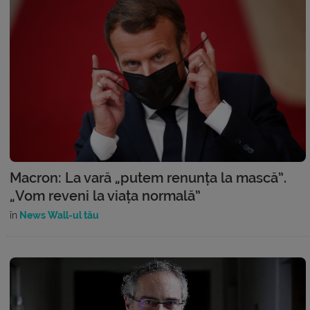
Macron: La vară „putem renunța la mască”.
„Vom reveni la viața normală”
în
News Wall-ul tău