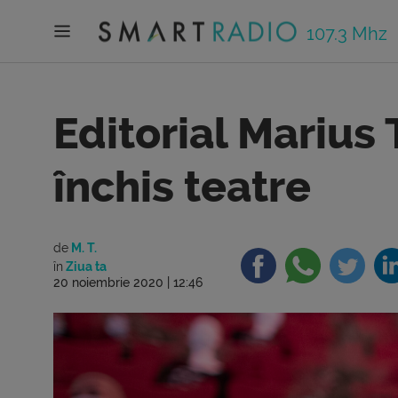
107.3 Mhz
Editorial Marius
închis teatre
de
M. T.
în
Ziua ta
20 noiembrie 2020 | 12:46