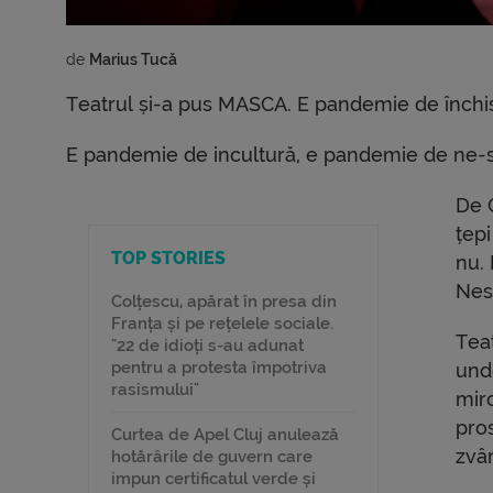
de 
Marius Tucă
Teatrul și-a pus MASCA. E pandemie de închis
E pandemie de incultură, e pandemie de ne-se
De 
țep
TOP STORIES
nu.
Nesi
Colțescu, apărat în presa din
Franța și pe rețelele sociale.
Tea
"22 de idioți s-au adunat
pentru a protesta împotriva
und
rasismului"
miro
pros
Curtea de Apel Cluj anulează
zvâr
hotărârile de guvern care
impun certificatul verde și