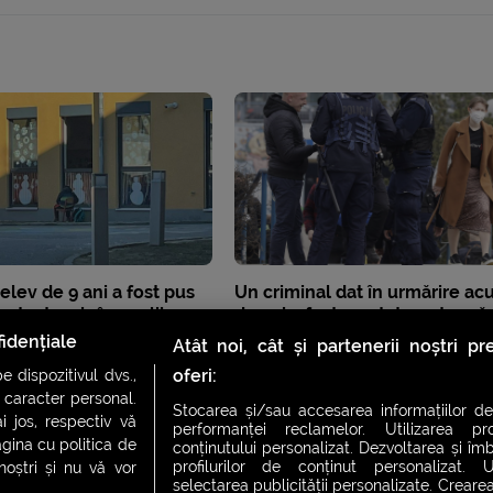
 elev de 9 ani a fost pus
Un criminal dat în urmărire a
n test scris în aer liber,
de ani a fost arestat pentru că
ntru că nu avea mască
purta mască
idențiale
Atât noi, cât și partenerii noștri p
oferi:
 dispozitivul dvs.,
u caracter personal.
Stocarea și/sau accesarea informațiilor de
i jos, respectiv vă
performanței reclamelor. Utilizarea pro
agina cu politica de
conținutului personalizat. Dezvoltarea și îmb
profilurilor de conținut personalizat. Ut
 noștri și nu vă vor
selectarea publicității personalizate. Crearea