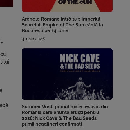
Arenele Romane intră sub Imperiul
Soarelui: Empire of The Sun cântă la
București pe 14 iunie
4 iunie 2026
ț.
 cu
ului
a
Dacă
Summer Well, primul mare festival din
România care anunță artiști pentru
2026: Nick Cave & The Bad Seeds,
primii headlineri confirmați