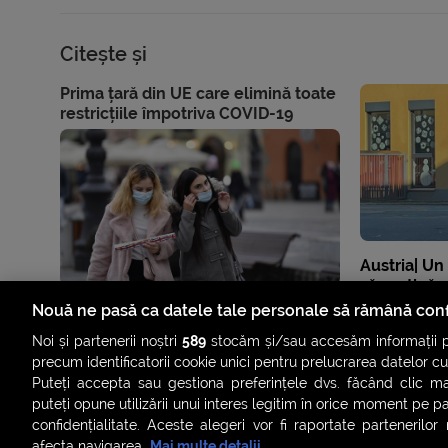
Citește și
Prima țară din UE care elimină toate
restricțiile împotriva COVID-19
Austria| Un
să susțină u
la -1°C, pe
Nouă ne pasă ca datele tale personale să rămână conf
Noi și partenerii noștri
589
stocăm și/sau accesăm informații pe
precum identificatorii cookie unici pentru prelucrarea datelor c
Puteți accepta sau gestiona preferințele dvs. făcând clic ma
puteți opune utilizării unui interes legitim în orice moment pe p
confidențialitate. Aceste alegeri vor fi raportate partenerilor
afecta navigarea.
Mai multe detalii