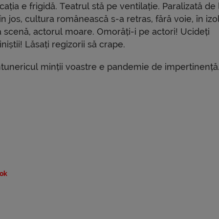
ația e frigidă. Teatrul stă pe ventilație. Paralizată de 
în jos, cultura românească s-a retras, fără voie, în izol
ă scenă, actorul moare. Omorâți-i pe actori! Ucideți
niștii! Lăsați regizorii să crape.
întunericul minții voastre e pandemie de impertinență
ok