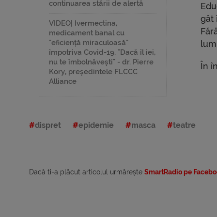
continuarea stării de alertă
Educ
gât 
VIDEO| Ivermectina,
Făr
medicament banal cu
"eficiență miraculoasă"
lumi
împotriva Covid-19. "Dacă îl iei,
nu te îmbolnăvești" - dr. Pierre
În 
Kory, președintele FLCCC
Alliance
dispret
epidemie
masca
teatre
Dacă ti-a plăcut articolul urmărește
SmartRadio pe Facebo