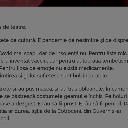
 de teatre.
te de cultură. E pandemie de nesimțire și de dispre
Covid mai scapi, dar de insolență nu. Pentru ăsta mic
i s-a inventat vaccin, dar pentru autocrația tembelism
 Pentru lipsa de emoție nu există medicamente.
mțirea și golul sufletesc sunt boli incurabile.
trele și-au pus masca, și-au tras obloanele. În camer
e se păstrează costumele geamul e închis. Pe holuri
ase a dezgust. E rău să fii prost. E rău să fii penibil. 
tia ar durea, ăștia de la Cotroceni, din Guvern s-ar
coli.