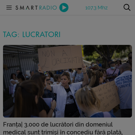
107.3 Mhz
TAG: LUCRATORI
Franța| 3.000 de lucrători din domeniul
medical sunt trimiși în concediu fără plată,