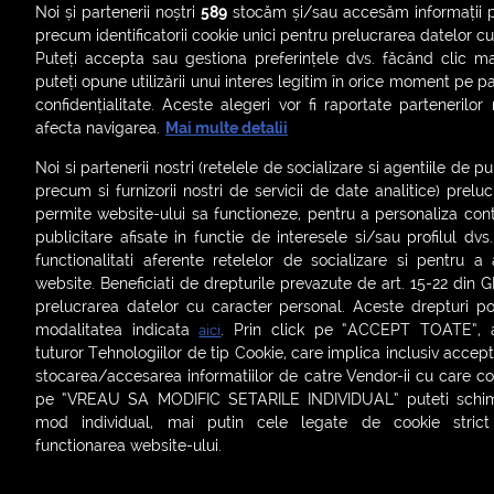
Noi și partenerii noștri
589
stocăm și/sau accesăm informații pe
precum identificatorii cookie unici pentru prelucrarea datelor c
Puteți accepta sau gestiona preferințele dvs. făcând clic ma
puteți opune utilizării unui interes legitim în orice moment pe p
confidențialitate. Aceste alegeri vor fi raportate partenerilor
afecta navigarea.
Mai multe detalii
Noi si partenerii nostri (retelele de socializare si agentiile de p
precum si furnizorii nostri de servicii de date analitice) prel
permite website-ului sa functioneze, pentru a personaliza conti
publicitare afisate in functie de interesele si/sau profilul dvs
ȘTIRI
SMART SHORTS
LIVE FEVER
BRUN
functionalitati aferente retelelor de socializare si pentru a 
website. Beneficiati de drepturile prevazute de art. 15-22 din 
ASCULTĂ ACUM RADIOURILE SMART
prelucrarea datelor cu caracter personal. Aceste drepturi pot
modalitatea indicata
. Prin click pe “ACCEPT TOATE”, ac
aici
Termeni și condiții
|
Politica de confidențialitate
|
Politica de
tuturor Tehnologiilor de tip Cookie, care implica inclusiv acceptu
Contact:
office@smartradio.ro
stocarea/accesarea informatiilor de catre Vendor-ii cu care co
pe “VREAU SA MODIFIC SETARILE INDIVIDUAL” puteti schimb
mod individual, mai putin cele legate de cookie stric
functionarea website-ului.
Setări cookies