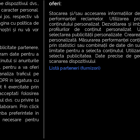
oferi:
 dispozitivul dvs.,
u caracter personal.
Stocarea și/sau accesarea informațiilor de
i jos, respectiv vă
performanței reclamelor. Utilizarea pro
agina cu politica de
conținutului personalizat. Dezvoltarea și îmb
profilurilor de conținut personalizat. Ut
 noștri și nu vă vor
selectarea publicității personalizate. Crearea
personalizată. Măsurarea performanței conțin
prin statistici sau combinații de date din sur
ublicitate partenere,
limitate pentru a selecta conținutul. Utiliz
ucram date pentru a
selecta publicitatea. Date precise de geol
nutul si anunturile
scanarea dispozitivului.
., pentru a va oferi
Listă parteneri (furnizori)
CH FEVER
NIGHT FEVER
LIVE FEVER CONCERT
analiza traficul pe
GDPR in legatura cu
 fi exercitate prin
ceptati folosirea
 cookies
|
Contact
l dvs. cu privire la
laboram. Prin click
a preferintele in
t necesare pentru