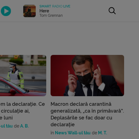
SMART
RADIO
LIVE
Here
Tom Grennan
m la declarație. Ce
Macron declară carantină
 circulație ai,
generalizată, „ca în primăvară”.
e luni
Deplasările se fac doar cu
declarație
ul tău
de
A. B.
în
News Wall-ul tău
de
M. T.