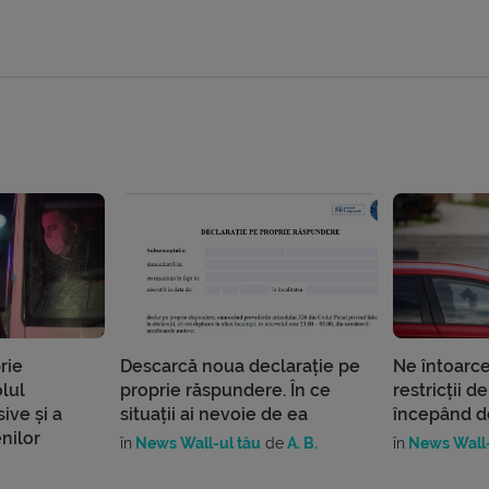
rie
Descarcă noua declarație pe
Ne întoarce
lul
proprie răspundere. În ce
restricții de
ive și a
situații ai nevoie de ea
începând d
enilor
în
News Wall-ul tău
de
A. B.
în
News Wall-