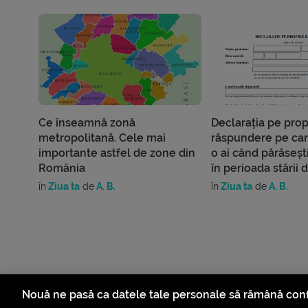
Ce înseamnă zonă
Declarația pe prop
metropolitană. Cele mai
răspundere pe car
importante astfel de zone din
o ai când părăsești
România
în perioada stării 
în
Ziua ta
de
A. B.
în
Ziua ta
de
A. B.
Nouă ne pasă ca datele tale personale să rămână conf