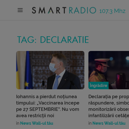
107.3 Mhz
TAG: DECLARATIE
Îngrădire
Iohannis a pierdut noțiunea
Declarația pe prop
timpului: „Vaccinarea începe
răspundere, simbo
pe 27 SEPTEMBRIE”. Nu vom
monitorizării obses
avea restricții noi
infantilizării cetăț
în
News Wall-ul tău
în
News Wall-ul tău