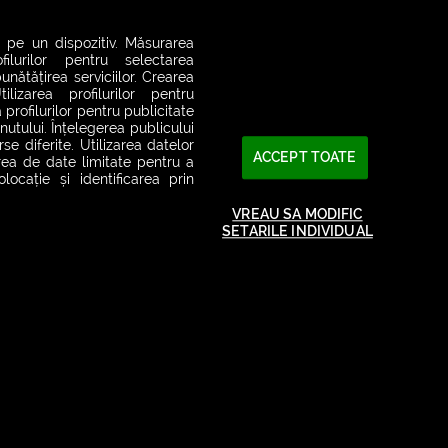
 pe un dispozitiv. Măsurarea
filurilor pentru selectarea
unătățirea serviciilor. Crearea
ilizarea profilurilor pentru
 profilurilor pentru publicitate
utului. Înțelegerea publicului
se diferite. Utilizarea datelor
ACCEPT TOATE
area de date limitate pentru a
ocație și identificarea prin
VREAU SA MODIFIC
SETARILE INDIVIDUAL
2026© SMART RADIO. Toate drepturile rezervate