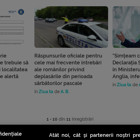
rie
Răspunsurile oficiale pentru
“Simțeam c
e trebuie să
cele mai frecvente întrebări
Declarația 
 localitatea
ale românilor privind
în Ministeru
de alertă
deplasările din perioada
Anglia, inf
sărbătorilor pascale
în
Ziua ta
de
în
Ziua ta
de
A. B.
1 - 10
din
11
înregistrări
idențiale
Atât noi, cât și partenerii noștri p
1
2