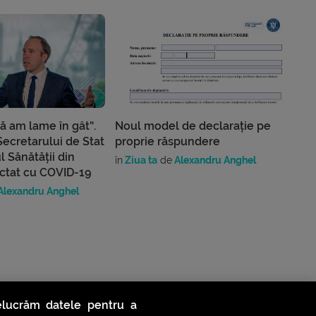
ă am lame în gât”.
Noul model de declarație pe
Secretarului de Stat
proprie răspundere
l Sănătății din
în
Ziua ta
de
Alexandru Anghel
ectat cu COVID-19
Alexandru Anghel
relucrăm datele pentru a