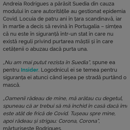
Andreia Rodrigues a părăsit Suedia din cauza
modului în care autoritățile au gestionat epidemia
Covid. Locuia de patru ani în țara scandinavă, iar
în martie a decis să revină în Portugalia – simțea
că nu este în siguranță într-un stat în care nu
există reguli privind purtarea măștii și în care
cetățenii o abuzau dacă purta una.
„Nu am mai putut rezista în Suedia”
, spune ea
pentru
Insider
. Logodnicul ei se temea pentru
siguranța ei atunci când ieșea pe stradă purtând o
mască.
„Oamenii râdeau de mine, mă arătau cu degetul,
spuneau că ar trebui să mă închid în casă dacă îmi
este atât de frică de Covid. Tușeau spre mine,
apoi râdeau și strigau: Corona, Corona”
,
mărturisește Rodrigues.