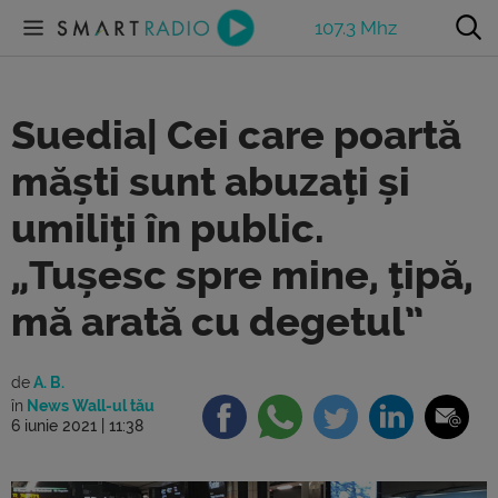
107.3 Mhz
Suedia| Cei care poartă
măști sunt abuzați și
umiliți în public.
„Tușesc spre mine, țipă,
mă arată cu degetul”
de
A. B.
în
News Wall-ul tău
6 iunie 2021 | 11:38