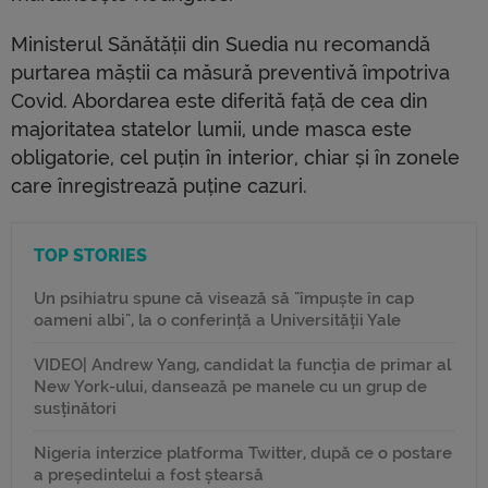
Ministerul Sănătății din Suedia nu recomandă
purtarea măștii ca măsură preventivă împotriva
Covid. Abordarea este diferită față de cea din
majoritatea statelor lumii, unde masca este
obligatorie, cel puțin în interior, chiar și în zonele
care înregistrează puține cazuri.
TOP STORIES
Un psihiatru spune că visează să "împuște în cap
oameni albi", la o conferință a Universității Yale
VIDEO| Andrew Yang, candidat la funcția de primar al
New York-ului, dansează pe manele cu un grup de
susținători
Nigeria interzice platforma Twitter, după ce o postare
a președintelui a fost ștearsă