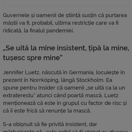
Guvernele și oamenii de știință susțin că purtarea
măștii va fi, probabil, ultima restricție care va fi
ridicată, la finalul pandemiei.
„Se uită la mine insistent, țipă la mine,
tușesc spre mine”
Jennifer Luetz, născută în Germania, locuiește în
prezent în Norrköping, lângă Stockholm. Ea
spune pentru Insider că oamenii „se uită ca la un
extraterestu” atunci când poartă mască. Luetz
menționează că este în grupul cu factor de risc și
că îi este frică să renunțe la mască.
S-a obișnuit să fie privită insistent, dar
mărturisește că
„este oribil să fii strigat cu diverse