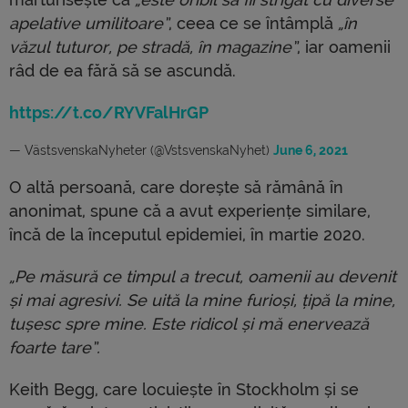
apelative umilitoare”
, ceea ce se întâmplă
„în
văzul tuturor, pe stradă, în magazine”
, iar oamenii
râd de ea fără să se ascundă.
https://t.co/RYVFalHrGP
— VästsvenskaNyheter (@VstsvenskaNyhet)
June 6, 2021
O altă persoană, care dorește să rămână în
anonimat, spune că a avut experiențe similare,
încă de la începutul epidemiei, în martie 2020.
„Pe măsură ce timpul a trecut, oamenii au devenit
și mai agresivi. Se uită la mine furioși, țipă la mine,
tușesc spre mine. Este ridicol și mă enervează
foarte tare”.
Keith Begg, care locuiește în Stockholm și se