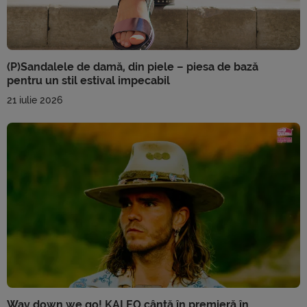
(P)Sandalele de damă, din piele – piesa de bază
pentru un stil estival impecabil
21 iulie 2026
Way down we go! KALEO cântă în premieră în