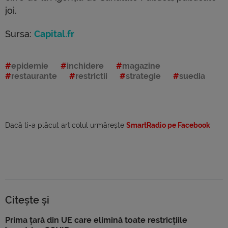
joi.
Sursa:
Capital.fr
epidemie
inchidere
magazine
restaurante
restrictii
strategie
suedia
Dacă ti-a plăcut articolul urmărește
SmartRadio pe Facebook
Citește și
Prima țară din UE care elimină toate restricțiile