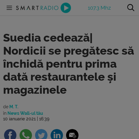
107.3 Mhz
Suedia cedează|
Nordicii se pregătesc să
închidă pentru prima
dată restaurantele și
magazinele
de
M. T.
în
News Wall-ul tău
10 ianuarie 2021 | 16:39