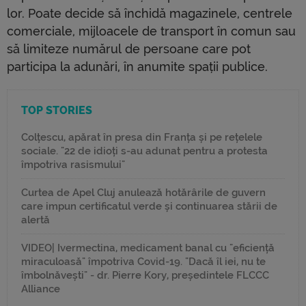
lor. Poate decide să închidă magazinele, centrele
comerciale, mijloacele de transport în comun sau
să limiteze numărul de persoane care pot
participa la adunări, în anumite spații publice.
TOP STORIES
Colțescu, apărat în presa din Franța și pe rețelele
sociale. "22 de idioți s-au adunat pentru a protesta
împotriva rasismului"
Curtea de Apel Cluj anulează hotărârile de guvern
care impun certificatul verde și continuarea stării de
alertă
VIDEO| Ivermectina, medicament banal cu "eficiență
miraculoasă" împotriva Covid-19. "Dacă îl iei, nu te
îmbolnăvești" - dr. Pierre Kory, președintele FLCCC
Alliance