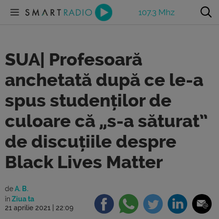
107.3 Mhz
SUA| Profesoară
anchetată după ce le-a
spus studenților de
culoare că „s-a săturat”
de discuțiile despre
Black Lives Matter
de
A. B.
în
Ziua ta
21 aprilie 2021 | 22:09