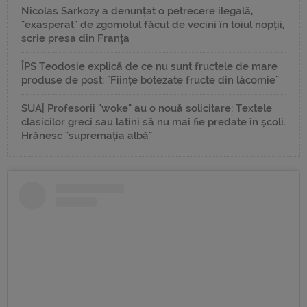
Nicolas Sarkozy a denunțat o petrecere ilegală,
"exasperat" de zgomotul făcut de vecini în toiul nopții,
scrie presa din Franța
ÎPS Teodosie explică de ce nu sunt fructele de mare
produse de post: "Ființe botezate fructe din lăcomie"
SUA| Profesorii "woke" au o nouă solicitare: Textele
clasicilor greci sau latini să nu mai fie predate în școli.
Hrănesc "supremația albă"