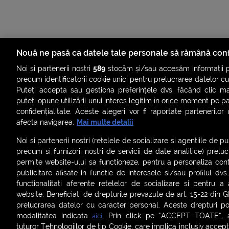
Nouă ne pasă ca datele tale personale să rămână conf
Noi și partenerii noștri
589
stocăm și/sau accesăm informații pe
precum identificatorii cookie unici pentru prelucrarea datelor c
Puteți accepta sau gestiona preferințele dvs. făcând clic ma
puteți opune utilizării unui interes legitim în orice moment pe p
confidențialitate. Aceste alegeri vor fi raportate partenerilor
afecta navigarea.
Mai multe detalii
ȘTIRI
SMART SHORTS
LIVE FEVER
BRUN
Noi si partenerii nostri (retelele de socializare si agentiile de p
ASCULTĂ ACUM RADIOURILE SMART
precum si furnizorii nostri de servicii de date analitice) prel
permite website-ului sa functioneze, pentru a personaliza conti
Termeni și condiții
|
Politica de confidențialitate
|
Politica de
publicitare afisate in functie de interesele si/sau profilul dvs
Contact:
office@smartradio.ro
functionalitati aferente retelelor de socializare si pentru a 
website. Beneficiati de drepturile prevazute de art. 15-22 din 
prelucrarea datelor cu caracter personal. Aceste drepturi pot
modalitatea indicata
. Prin click pe “ACCEPT TOATE”, ac
aici
tuturor Tehnologiilor de tip Cookie, care implica inclusiv acceptu