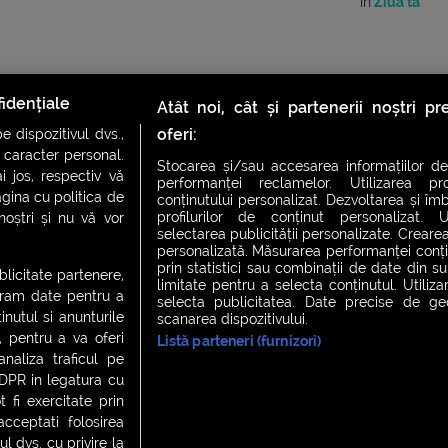
în
Ziua ta
idențiale
Atât noi, cât și partenerii noștri p
oferi:
 dispozitivul dvs.,
u caracter personal.
Stocarea și/sau accesarea informațiilor de
i jos, respectiv vă
performanței reclamelor. Utilizarea pro
agina cu politica de
conținutului personalizat. Dezvoltarea și îmb
profilurilor de conținut personalizat. Ut
 noștri și nu vă vor
selectarea publicității personalizate. Crearea
CH FEVER
NIGHT FEVER
LIVE FEVER CONCERT
personalizată. Măsurarea performanței conțin
prin statistici sau combinații de date din sur
ublicitate partenere,
limitate pentru a selecta conținutul. Utiliz
ucram date pentru a
selecta publicitatea. Date precise de geol
nutul si anunturile
scanarea dispozitivului.
 cookies
|
Contact
., pentru a va oferi
Listă parteneri (furnizori)
analiza traficul pe
GDPR in legatura cu
 fi exercitate prin
ceptati folosirea
l dvs. cu privire la