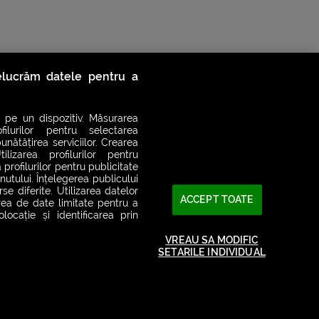
relucrăm datele pentru a
 pe un dispozitiv. Măsurarea
filurilor pentru selectarea
unătățirea serviciilor. Crearea
ilizarea profilurilor pentru
 profilurilor pentru publicitate
utului. Înțelegerea publicului
se diferite. Utilizarea datelor
ACCEPT TOATE
area de date limitate pentru a
ocație și identificarea prin
2026© SMART RADIO. Toate drepturile rezervate
VREAU SA MODIFIC
SETARILE INDIVIDUAL