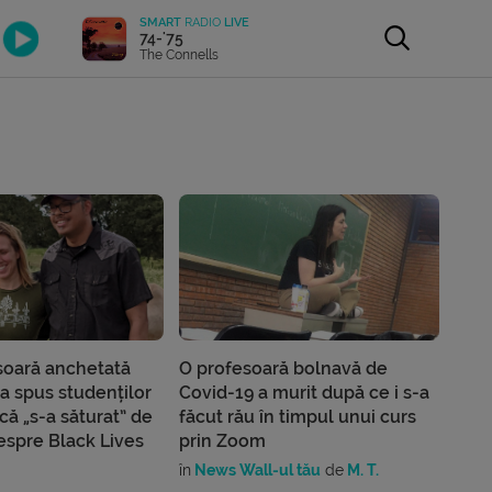
SMART
RADIO
LIVE
74-'75
The Connells
soară anchetată
O profesoară bolnavă de
a spus studenților
Covid-19 a murit după ce i s-a
că „s-a săturat” de
făcut rău în timpul unui curs
despre Black Lives
prin Zoom
în
News Wall-ul tău
de
M. T.