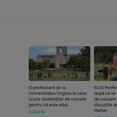
O profesoară de la
SUA| Profe
Universitatea Virginia le cere
după ce le-
scuze studenților de culoare
de culoare 
pentru că este albă
discuțiile 
Matter
în
Ziua ta