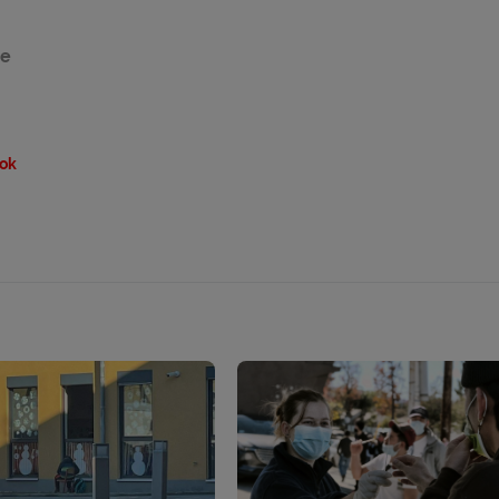
re
ok