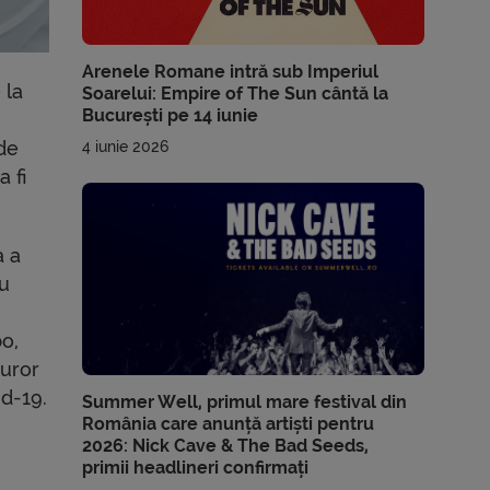
Arenele Romane intră sub Imperiul
 la
Soarelui: Empire of The Sun cântă la
București pe 14 iunie
de
4 iunie 2026
 fi
a a
cu
bo,
turor
id-19.
Summer Well, primul mare festival din
România care anunță artiști pentru
n
2026: Nick Cave & The Bad Seeds,
primii headlineri confirmați