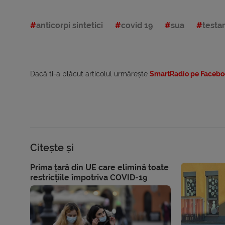
anticorpi sintetici
covid 19
sua
testa
Dacă ti-a plăcut articolul urmărește
SmartRadio pe Facebo
Citește și
Prima țară din UE care elimină toate
restricțiile împotriva COVID-19