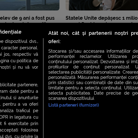
 elev de 9 ani a fost pus
Statele Unite depășesc 1 mili
n test scris în aer liber,
cazuri Covid pe zi, un record
ntru că nu avea mască
mondial
idențiale
Atât noi, cât și partenerii noștri p
oferi:
 dispozitivul dvs.,
u caracter personal.
Stocarea și/sau accesarea informațiilor de
i jos, respectiv vă
performanței reclamelor. Utilizarea pro
agina cu politica de
conținutului personalizat. Dezvoltarea și îmb
profilurilor de conținut personalizat. Ut
 noștri și nu vă vor
selectarea publicității personalizate. Crearea
personalizată. Măsurarea performanței conțin
prin statistici sau combinații de date din sur
ublicitate partenere,
limitate pentru a selecta conținutul. Utiliz
ucram date pentru a
selecta publicitatea. Date precise de geol
nutul si anunturile
scanarea dispozitivului.
., pentru a va oferi
Listă parteneri (furnizori)
CH FEVER
NIGHT FEVER
LIVE FEVER CONCERT
analiza traficul pe
GDPR in legatura cu
 fi exercitate prin
ceptati folosirea
 cookies
|
Contact
l dvs. cu privire la