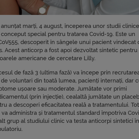
anunțat marți, 4 august, începerea unor studii clinice
conceput special pentru tratarea Covid-19. Este un
CoV555, descoperit în sângele unui pacient vindecat 
Acest anticorp a fost apoi dezvoltat sintetic pentru a
atoarele americane de cercetare Lilly.
esul de fază 3 (ultima fază) va începe prin recrutare
de voluntari din toată lumea, pacienți internați, dar 
ptome ușoare sau moderate. Jumătate vor primi
icamentul (prin injecție), cealaltă jumătate un place
ru a descoperi eficacitatea reală a tratamentului. To
e va administra și tratamentul standard împotriva Cov
lt grup al studiului clinic va testa anticorpi sintetici î
ulatoriu.