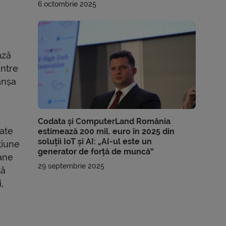
6 octombrie 2025
ază
intre
anșa
Codata și ComputerLand România
bate
estimează 200 mil. euro în 2025 din
soluții IoT și AI: „AI-ul este un
țiune
generator de forță de muncă”
oane
29 septembrie 2025
tă
,