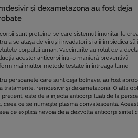
mdesivir și dexametazona au fost deja
robate
corpii sunt proteine ​​pe care sistemul imunitar le cre
ru a se atașa de virușii invadatori și a îi împiedica să 
celulele corpului uman. Vaccinurile au rolul de a decl
ducția acestor anticorpi într-o manieră preventivă,
form mai multor metode testate în întreaga lume.
tru persoanele care sunt deja bolnave, au fost apro
ă tratamente, remdesivir și dexametazonă. O altă op
 prezent, este de a injecta anticorpi luați de la pers
rat, ceea ce se numește plasmă convalescentă. Aceas
ceea ce explică nevoia de a dezvolta anticorpi sintetici