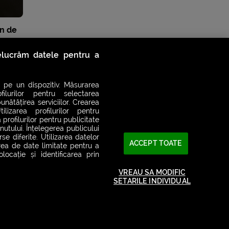
on de
relucrăm datele pentru a
 pe un dispozitiv. Măsurarea
filurilor pentru selectarea
unătățirea serviciilor. Crearea
ilizarea profilurilor pentru
 profilurilor pentru publicitate
utului. Înțelegerea publicului
se diferite. Utilizarea datelor
ACCEPT TOATE
area de date limitate pentru a
ocație și identificarea prin
VREAU SA MODIFIC
SETARILE INDIVIDUAL
2026© SMART RADIO. Toate drepturile rezervate