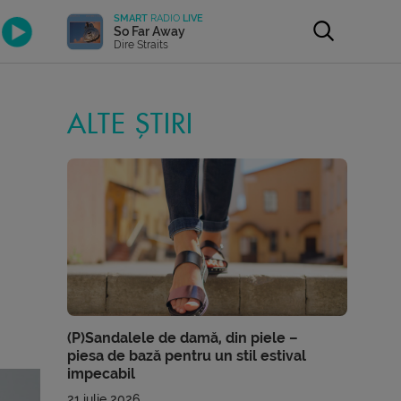
SMART
RADIO
LIVE
So Far Away
Dire Straits
ALTE ȘTIRI
(P)Sandalele de damă, din piele –
piesa de bază pentru un stil estival
impecabil
21 iulie 2026