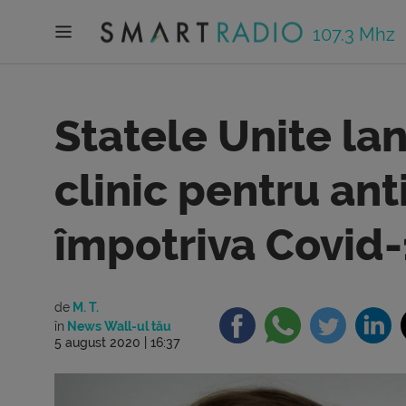
107.3 Mhz
Statele Unite la
clinic pentru anti
împotriva Covid
de
M. T.
în
News Wall-ul tău
5 august 2020 | 16:37