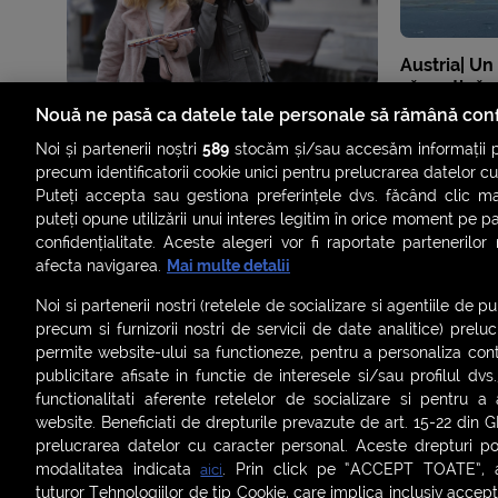
Austria| Un
să susțină u
la -1°C, pe
Nouă ne pasă ca datele tale personale să rămână conf
Noi și partenerii noștri
589
stocăm și/sau accesăm informații pe
precum identificatorii cookie unici pentru prelucrarea datelor c
Puteți accepta sau gestiona preferințele dvs. făcând clic ma
puteți opune utilizării unui interes legitim în orice moment pe p
confidențialitate. Aceste alegeri vor fi raportate partenerilor
afecta navigarea.
Mai multe detalii
Noi si partenerii nostri (retelele de socializare si agentiile de p
precum si furnizorii nostri de servicii de date analitice) prel
permite website-ului sa functioneze, pentru a personaliza conti
publicitare afisate in functie de interesele si/sau profilul dvs
ȘTIRI
SMART SHORTS
LIVE FEVER
BRUN
functionalitati aferente retelelor de socializare si pentru a 
website. Beneficiati de drepturile prevazute de art. 15-22 din 
ASCULTĂ ACUM RADIOURILE SMART
prelucrarea datelor cu caracter personal. Aceste drepturi pot
modalitatea indicata
. Prin click pe “ACCEPT TOATE”, ac
aici
Termeni și condiții
|
Politica de confidențialitate
|
Politica de
tuturor Tehnologiilor de tip Cookie, care implica inclusiv acceptu