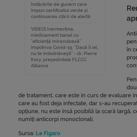
hotărârile de guvern care
Re
impun certificatul verde și
continuarea stării de alertă
ap
VIDEO| Ivermectina,
Anti
medicament banal cu
pent
"eficiență miraculoasă"
împotriva Covid-19. "Dacă îl iei,
în 
nu te îmbolnăvești" - dr. Pierre
pro
Kory, președintele FLCCC
con
Alliance
Pen
dou
de tratament, care este în curs de evaluare în
care au fost deja infectate, dar s-au recupe
opțiune, nu este însă posibilă la scară largă, 
numiți anticorpi monoclonali.
Sursa:
Le Figaro