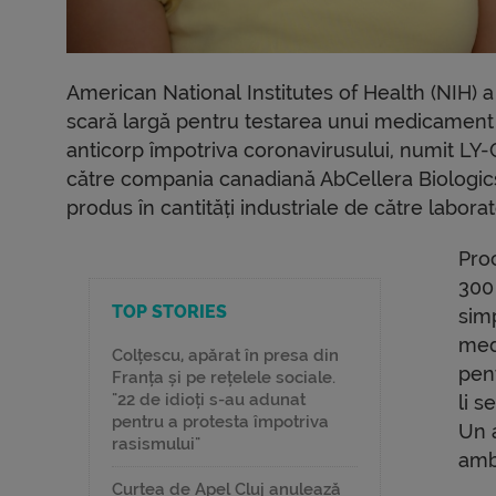
American National Institutes of Health (NIH) a 
scară largă pentru testarea unui medicament 
anticorp împotriva coronavirusului, numit LY-
către compania canadiană AbCellera Biologics. 
produs în cantități industriale de către labor
Proc
300 
TOP STORIES
sim
med
Colțescu, apărat în presa din
pent
Franța și pe rețelele sociale.
"22 de idioți s-au adunat
li s
pentru a protesta împotriva
Un a
rasismului"
amb
Curtea de Apel Cluj anulează