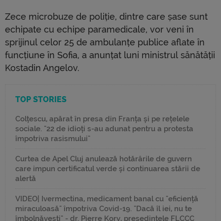
Zece microbuze de poliție, dintre care șase sunt
echipate cu echipe paramedicale, vor veni în
sprijinul celor 25 de ambulanțe publice aflate în
funcțiune în Sofia, a anunțat luni ministrul sănătății
Kostadin Angelov.
TOP STORIES
Colțescu, apărat în presa din Franța și pe rețelele
sociale. "22 de idioți s-au adunat pentru a protesta
împotriva rasismului"
Curtea de Apel Cluj anulează hotărârile de guvern
care impun certificatul verde și continuarea stării de
alertă
VIDEO| Ivermectina, medicament banal cu "eficiență
miraculoasă" împotriva Covid-19. "Dacă îl iei, nu te
îmbolnăvești" - dr. Pierre Kory, președintele FLCCC