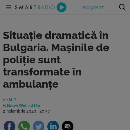
107.3 Mhz
Situație dramatică în
Bulgaria. Mașinile de
poliție sunt
transformate în
ambulanțe
de
M. T.
în
News Wall-ul tău
2 noiembrie 2020 | 20:37