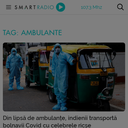
107.3 Mhz
TAG: AMBULANTE
Din lipsă de ambulanțe, indienii transportă
bolnavii Covid cu celebrele ricșe