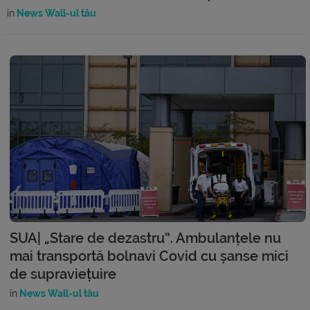
în
News Wall-ul tău
SUA| „Stare de dezastru”. Ambulanțele nu
mai transportă bolnavi Covid cu șanse mici
de supraviețuire
în
News Wall-ul tău