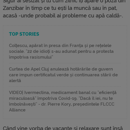
Sigur ai sesizat și tu cum zilnic îți apare o poză din
Zanzibar în timp ce tu ești la muncă sau în pat,
acasă -unde probabil ai probleme cu apă caldă-.
TOP STORIES
Colțescu, apărat în presa din Franța și pe rețelele
sociale. "22 de idioți s-au adunat pentru a protesta
împotriva rasismului"
Curtea de Apel Cluj anulează hotărârile de guvern
care impun certificatul verde și continuarea stării de
alertă
VIDEO| Ivermectina, medicament banal cu "eficiență
miraculoasă" împotriva Covid-19. "Dacă îl iei, nu te
îmbolnăvești" - dr. Pierre Kory, președintele FLCCC
Alliance
Când vine vorba de vacanțe și relaxare sunt însă