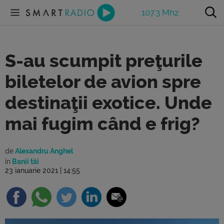
107.3 Mhz
S-au scumpit preţurile
biletelor de avion spre
destinaţii exotice. Unde
mai fugim când e frig?
de
Alexandru Anghel
în
Banii tăi
23 ianuarie 2021 | 14:55