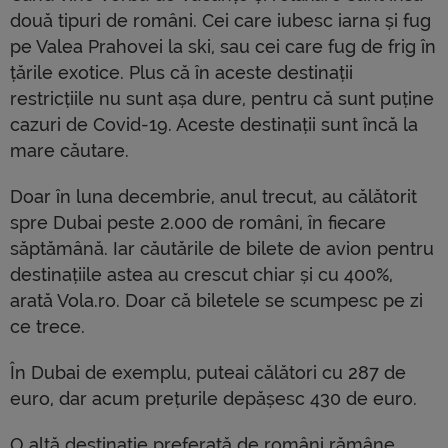
două tipuri de români. Cei care iubesc iarna și fug
pe Valea Prahovei la ski, sau cei care fug de frig în
țările exotice. Plus că în aceste destinații
restricțiile nu sunt așa dure, pentru că sunt puține
cazuri de Covid-19. Aceste destinații sunt încă la
mare căutare.
Doar în luna decembrie, anul trecut, au călătorit
spre Dubai peste 2.000 de români, în fiecare
săptămână. Iar căutările de bilete de avion pentru
destinațiile astea au crescut chiar și cu 400%,
arată Vola.ro. Doar că biletele se scumpesc pe zi
ce trece.
În Dubai de exemplu, puteai călători cu 287 de
euro, dar acum prețurile depășesc 430 de euro.
O altă destinație preferată de români rămâne