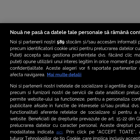
Nouă ne pasă ca datele tale personale să rămână conf
Noi și partenerii noștri
589
stocăm și/sau accesăm informații pe
precum identificatorii cookie unici pentru prelucrarea datelor c
Puteți accepta sau gestiona preferințele dvs. făcând clic ma
puteți opune utilizării unui interes legitim în orice moment pe p
confidențialitate. Aceste alegeri vor fi raportate partenerilor
ȘTIRI
SMART SHORTS
LIVE FEVER
BRUN
afecta navigarea.
Mai multe detalii
ASCULTĂ ACUM RADIOURILE SMART
Noi si partenerii nostri (retelele de socializare si agentiile de p
precum si furnizorii nostri de servicii de date analitice) prel
Termeni și condiții
|
Politica de confidențialitate
|
Politica de
permite website-ului sa functioneze, pentru a personaliza conti
Contact:
office@smartradio.ro
publicitare afisate in functie de interesele si/sau profilul dvs
functionalitati aferente retelelor de socializare si pentru a 
website. Beneficiati de drepturile prevazute de art. 15-22 din 
prelucrarea datelor cu caracter personal. Aceste drepturi pot
modalitatea indicata
. Prin click pe “ACCEPT TOATE”, ac
aici
tuturor Tehnologiilor de tip Cookie, care implica inclusiv acceptu