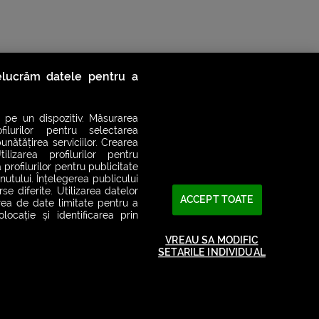
relucrăm datele pentru a
 pe un dispozitiv. Măsurarea
filurilor pentru selectarea
unătățirea serviciilor. Crearea
ilizarea profilurilor pentru
 profilurilor pentru publicitate
utului. Înțelegerea publicului
se diferite. Utilizarea datelor
ACCEPT TOATE
area de date limitate pentru a
ocație și identificarea prin
2026© SMART RADIO. Toate drepturile rezervate
VREAU SA MODIFIC
SETARILE INDIVIDUAL