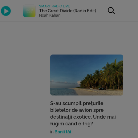
SMART
RADIO
LIVE
The Great Divide (Radio Edit)
Noah Kahan
S-au scumpit preţurile
biletelor de avion spre
destinaţii exotice. Unde mai
fugim când e frig?
în
Banii tăi