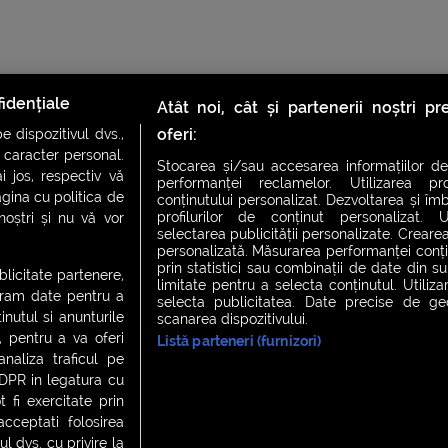
idențiale
Atât noi, cât și partenerii noștri p
oferi:
 dispozitivul dvs.,
u caracter personal.
Stocarea și/sau accesarea informațiilor de
i jos, respectiv vă
performanței reclamelor. Utilizarea pro
agina cu politica de
conținutului personalizat. Dezvoltarea și îmb
profilurilor de conținut personalizat. Ut
 noștri și nu vă vor
CH FEVER
NIGHT FEVER
LIVE FEVER CONCERT
selectarea publicității personalizate. Crearea
personalizată. Măsurarea performanței conțin
prin statistici sau combinații de date din sur
ublicitate partenere,
limitate pentru a selecta conținutul. Utiliz
ucram date pentru a
selecta publicitatea. Date precise de geol
 cookies
|
Contact
nutul si anunturile
scanarea dispozitivului.
., pentru a va oferi
Listă parteneri (furnizori)
analiza traficul pe
GDPR in legatura cu
 fi exercitate prin
ceptati folosirea
l dvs. cu privire la