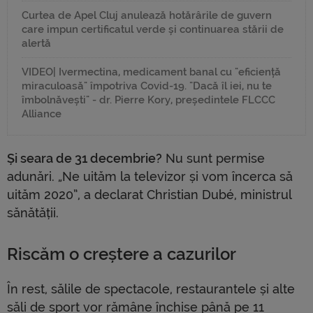
Curtea de Apel Cluj anulează hotărârile de guvern
care impun certificatul verde și continuarea stării de
alertă
VIDEO| Ivermectina, medicament banal cu "eficiență
miraculoasă" împotriva Covid-19. "Dacă îl iei, nu te
îmbolnăvești" - dr. Pierre Kory, președintele FLCCC
Alliance
Și seara de 31 decembrie?
Nu sunt permise
adunări. „Ne uităm la televizor și vom încerca să
uităm 2020”, a declarat Christian Dubé, ministrul
sănătății.
Riscăm o creștere a cazurilor
În rest, sălile de spectacole, restaurantele și alte
săli de sport vor rămâne închise până pe 11