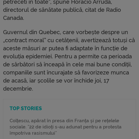
petreceti în toate”, spune Horacio Arruda,
directorul de sănătate publică, citat de Radio
Canada.
Guvernul din Quebec, care vorbește despre un
„contract moral” cu cetățenii, avertizează totuși că
aceste măsuri ar putea fi adaptate în funcție de
evoluția epidemiei. Pentru a permite ca perioada
de sărbători să înceapă în cele mai bune condiții,
companiile sunt încurajate să favorizeze munca
de acasă, iar școlile se vor închide joi, 17
decembrie.
TOP STORIES
Colțescu, apărat în presa din Franța și pe rețelele
sociale. "22 de idioți s-au adunat pentru a protesta
împotriva rasismului"