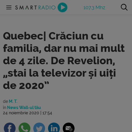
107.3 Mhz
Quebec| Crăciun cu
familia, dar nu mai mult
de 4 zile. De Revelion,
„stai la televizor și uiți
de 2020”
de
M. T.
în
News Wall-ul tău
24 noiembrie 2020 | 17:54