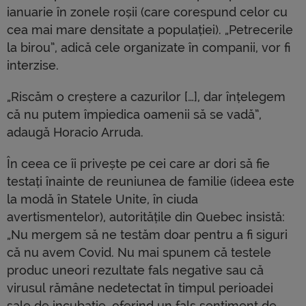
ianuarie în zonele roșii (care corespund celor cu
cea mai mare densitate a populației). „Petrecerile
la birou”, adică cele organizate în companii, vor fi
interzise.
„Riscăm o creștere a cazurilor […], dar înțelegem
că nu putem împiedica oamenii să se vadă”,
adaugă Horacio Arruda.
În ceea ce îi privește pe cei care ar dori să fie
testați înainte de reuniunea de familie (ideea este
la modă în Statele Unite, în ciuda
avertismentelor), autoritățile din Quebec insistă:
„Nu mergem să ne testăm doar pentru a fi siguri
că nu avem Covid. Nu mai spunem că testele
produc uneori rezultate fals negative sau că
virusul rămâne nedetectat în timpul perioadei
sale de incubație, oferind un fals sentiment de