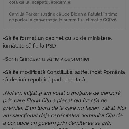
cotă de la începutul epidemiei
Camilla Parker susține că Joe Biden a flatulat în timp
ce purtau o conversație la summit-ul climatic COP26
-Să fie format un cabinet cu 20 de ministere,
jumătate să fie la PSD
-Sorin Grindeanu să fie vicepremier
-Să fie modificată Constituția, astfel încât România
să devină republică parlamentară.
„Noi am iniţiat şi am votat o moţiune de cenzură
prin care Florin Cîţu a plecat din funcţia de
premier. E un lucru de la care nu facem rabat. Noi
am sancţionat deja capacitatea domnului Cîţu de
a conduce un guvern prin demiterea sa prin