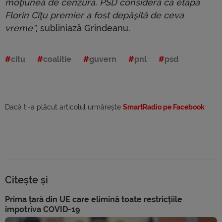
moţiunea de cenzură. PSD consideră că etapa
Florin Cîţu premier a fost depăşită de ceva
vreme”
, subliniază Grindeanu.
citu
coalitie
guvern
pnl
psd
Dacă ti-a plăcut articolul urmărește
SmartRadio pe Facebook
Citește și
Prima țară din UE care elimină toate restricțiile
împotriva COVID-19