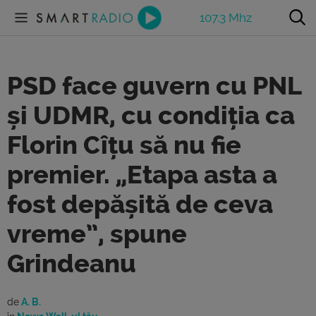
107.3 Mhz
PSD face guvern cu PNL
și UDMR, cu condiția ca
Florin Cîțu să nu fie
premier. „Etapa asta a
fost depășită de ceva
vreme”, spune
Grindeanu
de
A. B.