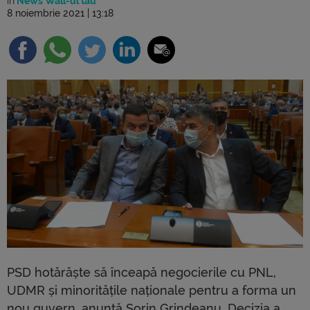
în
News Wall-ul tău
8 noiembrie 2021 | 13:18
PSD hotărăște să înceapă negocierile cu PNL,
UDMR și minoritățile naționale pentru a forma un
nou guvern, anunță Sorin Grindeanu. Decizia a