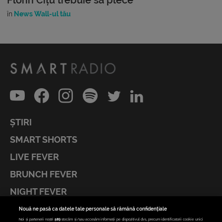
în
News Wall-ul tău
ȘTIRI
SMART SHORTS
LIVE FEVER
BRUNCH FEVER
NIGHT FEVER
LIVE FEVER CONCERT
Nouă ne pasă ca datele tale personale să rămână confidențiale
Noi și partenerii noștri
589
stocăm și/sau accesăm informații pe dispozitivul dvs., precum identificatorii cookie unici