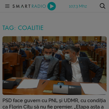
107.3 Mhz
TAG: COALITIE
PSD face guvern cu PNL și UDMR, cu condiția
ca Florin Cîțu să nu fie premier. „Etapa asta a