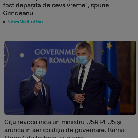
fost depășită de ceva vreme”, spune
Grindeanu
în
News Wall-ul tău
Cîțu revocă încă un ministru USR PLUS și
aruncă în aer coaliția de guvernare. Barna:
Florin Cîțu trebuie să plece