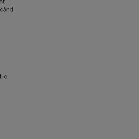
at
i când
t-o