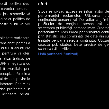
oferi:
 dispozitivul dvs.,
u caracter personal.
Stocarea și/sau accesarea informațiilor de
i jos, respectiv vă
performanței reclamelor. Utilizarea pro
agina cu politica de
conținutului personalizat. Dezvoltarea și îmb
profilurilor de conținut personalizat. Ut
 noștri și nu vă vor
selectarea publicității personalizate. Crearea
personalizată. Măsurarea performanței conțin
prin statistici sau combinații de date din sur
ublicitate partenere,
limitate pentru a selecta conținutul. Utiliz
ucram date pentru a
selecta publicitatea. Date precise de geol
nutul si anunturile
scanarea dispozitivului.
., pentru a va oferi
Listă parteneri (furnizori)
CH FEVER
NIGHT FEVER
LIVE FEVER CONCERT
analiza traficul pe
GDPR in legatura cu
 fi exercitate prin
ceptati folosirea
 cookies
|
Contact
l dvs. cu privire la
laboram. Prin click
a preferintele in
t necesare pentru