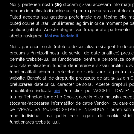
Noi și partenerii noștri
589
stocăm și/sau accesăm informații pe
precum identificatorii cookie unici pentru prelucrarea datelor c
Puteți accepta sau gestiona preferințele dvs. făcând clic ma
puteți opune utilizării unui interes legitim în orice moment pe p
confidențialitate. Aceste alegeri vor fi raportate partenerilor
afecta navigarea.
Mai multe detalii
Noi si partenerii nostri (retelele de socializare si agentiile de p
precum si furnizorii nostri de servicii de date analitice) prel
permite website-ului sa functioneze, pentru a personaliza conti
publicitare afisate in functie de interesele si/sau profilul dvs
ȘTIRI
SMART SHORTS
LIVE FEVER
BRUN
functionalitati aferente retelelor de socializare si pentru a 
website. Beneficiati de drepturile prevazute de art. 15-22 din 
ASCULTĂ ACUM RADIOURILE SMART
prelucrarea datelor cu caracter personal. Aceste drepturi pot
modalitatea indicata
. Prin click pe “ACCEPT TOATE”, ac
aici
Termeni și condiții
|
Politica de confidențialitate
|
Politica de
tuturor Tehnologiilor de tip Cookie, care implica inclusiv acceptu
Contact:
office@smartradio.ro
stocarea/accesarea informatiilor de catre Vendor-ii cu care co
pe “VREAU SA MODIFIC SETARILE INDIVIDUAL” puteti schimb
mod individual, mai putin cele legate de cookie stric
functionarea website-ului.
Setări cookies