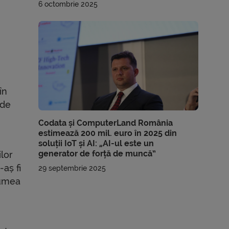
6 octombrie 2025
în
 de
Codata și ComputerLand România
estimează 200 mil. euro în 2025 din
soluții IoT și AI: „AI-ul este un
generator de forță de muncă”
lor
aș fi
29 septembrie 2025
lumea