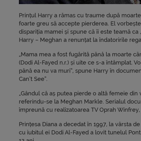
Prințul Harry a rămas cu traume după moartea
foarte greu să accepte pierderea. El vorbește
dispariția mamei și spune că îi este teamă ca 
Harry – Meghan a renunțat la îndatoririle regal
„Mama mea a fost fugărită până la moarte când
(Dodi Al-Fayed n.r.) și uite ce s-a întâmplat. V
până ea nu va muri”, spune Harry în documen
Can’t See”.
„Gândul că aș putea pierde o altă femeie din 
referindu-se la Meghan Markle. Serialul docu
împreună cu realizatoarea TV Oprah Winfrey, 
Prințesa Diana a decedat în 1997, la vârsta d
cu iubitul ei Dodi Al-Fayed a lovit tunelul Pon
12 ani.