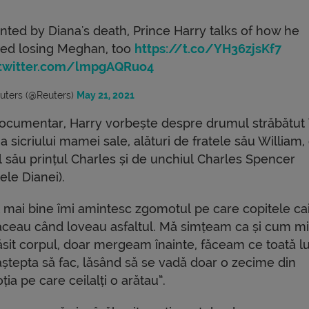
nted by Diana's death, Prince Harry talks of how he
red losing Meghan, too
https://t.co/YH36zjsKf7
.twitter.com/lmpgAQRuo4
uters (@Reuters)
May 21, 2021
documentar, Harry vorbește despre drumul străbătut 
 sicriului mamei sale, alături de fratele său William,
l său prințul Charles și de unchiul Charles Spencer
tele Dianei).
l mai bine îmi amintesc zgomotul pe care copitele cai
făceau când loveau asfaltul. Mă simțeam ca și cum mi-
ăsit corpul, doar mergeam înainte, făceam ce toată 
aștepta să fac, lăsând să se vadă doar o zecime din
ia pe care ceilalți o arătau”.