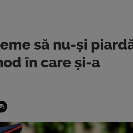
 teme să nu-și piard
mod în care și-a