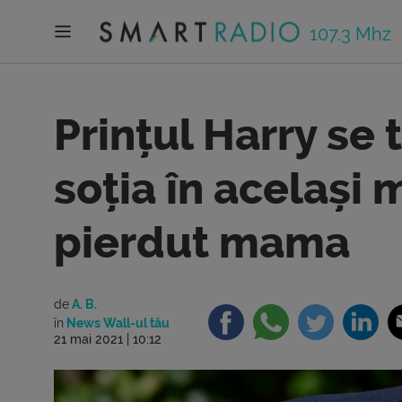
107.3 Mhz
Prințul Harry se
soția în același 
pierdut mama
de
A. B.
în
News Wall-ul tău
21 mai 2021 | 10:12