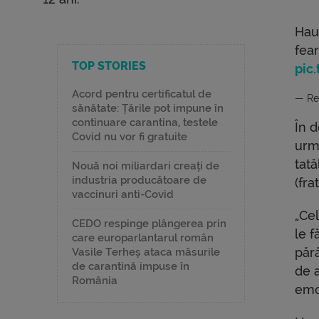
Hau
fea
TOP STORIES
pic
Acord pentru certificatul de
— Re
sănătate: Țările pot impune în
continuare carantina, testele
În 
Covid nu vor fi gratuite
urma
tată
Nouă noi miliardari creați de
industria producătoare de
(fra
vaccinuri anti-Covid
„Ce
CEDO respinge plângerea prin
le 
care europarlantarul român
păr
Vasile Terheș ataca măsurile
de carantină impuse în
de 
România
emoț