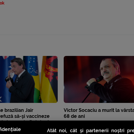
ok
e brazilian Jair
Victor Socaciu a murit la vârst
efuză să-și vaccineze
68 de ani
stă de 11 ani. „Ratele de
stifică vaccinarea”
idențiale
Atât noi, cât și partenerii noștri p