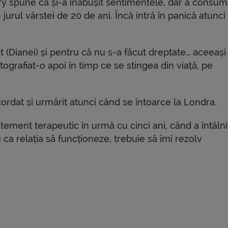
ry spune că și-a înăbușit sentimentele, dar a consum
n jurul vârstei de 20 de ani. Încă intră în panică atunc
t (Dianei) și pentru că nu s-a făcut dreptate… aceeași
ografiat-o apoi în timp ce se stingea din viață, pe
cordat și urmărit atunci când se întoarce la Londra.
atement terapeutic în urmă cu cinci ani, când a întâlni
a relația să funcționeze, trebuie să îmi rezolv