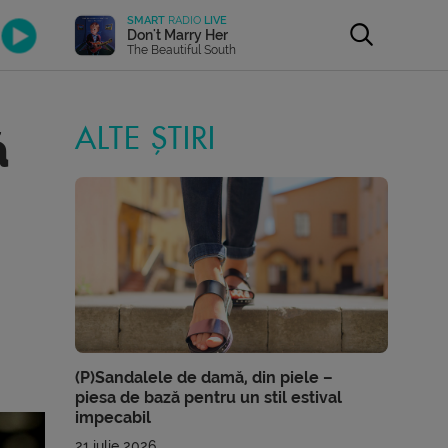
SMART
RADIO
LIVE
Don't Marry Her
The Beautiful South
ă
ALTE ȘTIRI
(P)Sandalele de damă, din piele –
piesa de bază pentru un stil estival
impecabil
21 iulie 2026