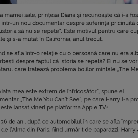
 mamei sale, prințesa Diana și recunoaște că i-a fos
 într-un nou documentar despre suferința pricinuită 
„istoria să nu se repete”. Este motivul pentru care cu
e și s-a mutat în California, anul trecut.
 se afla într-o relație cu o persoană care nu era al
orbești despre faptul că istoria se repetă? Ei nu se vor
tarul care tratează problema bolilor mintale „The M
viața mea este extrem de înfricoșător”, spune el
mentar „The Me You Can’t See”, pe care Harry l-a pr
este lansat vineri pe platforma Apple TV+.
e 36 de ani, după ce automobilul în care se afla împr
t de l’Alma din Paris, fiind urmărit de paparazzi. Harry