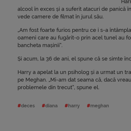
Har
alcool în exces și a suferit atacuri de panică î
vede camere de filmat în jurul său.
„Am fost foarte furios pentru ce i s-a întâmpla
oameni care au fugărit-o prin acel tunel au fot
bancheta mașinii”.
Și acum, la 36 de ani, el spune că se simte în
Harry a apelat la un psiholog și a urmat un tr
pe Meghan. „Mi-am dat seama că, dacă vreau c
problemele din trecut”, spune el.
deces
diana
harry
meghan