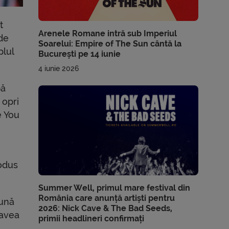
t
Arenele Romane intră sub Imperiul
de
Soarelui: Empire of The Sun cântă la
plul
București pe 14 iunie
4 iunie 2026
bă
 opri
e You
odus
Summer Well, primul mare festival din
România care anunță artiști pentru
eună
2026: Nick Cave & The Bad Seeds,
 avea
primii headlineri confirmați