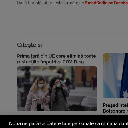
Dacă ti-a plăcut articolul urmărește
SmartRadio pe Facebo
Citește și
Prima țară din UE care elimină toate
restricțiile împotriva COVID-19
Președintel
Bolsonaro r
fiica în vâr
deces nu ju
Nouă ne pasă ca datele tale personale să rămână conf