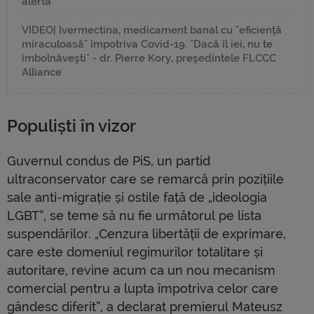
alertă
VIDEO| Ivermectina, medicament banal cu "eficiență
miraculoasă" împotriva Covid-19. "Dacă îl iei, nu te
îmbolnăvești" - dr. Pierre Kory, președintele FLCCC
Alliance
Populiști în vizor
Guvernul condus de PiS, un partid
ultraconservator care se remarcă prin pozițiile
sale anti-migrație și ostile față de „ideologia
LGBT”, se teme să nu fie următorul pe lista
suspendărilor. „Cenzura libertății de exprimare,
care este domeniul regimurilor totalitare și
autoritare, revine acum ca un nou mecanism
comercial pentru a lupta împotriva celor care
gândesc diferit”, a declarat premierul Mateusz