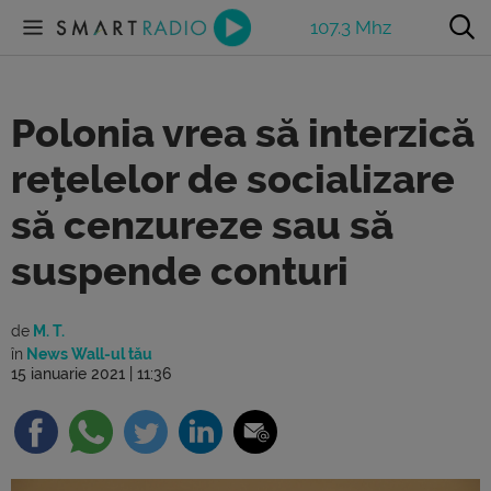
107.3 Mhz
Polonia vrea să interzică
rețelelor de socializare
să cenzureze sau să
suspende conturi
de
M. T.
în
News Wall-ul tău
15 ianuarie 2021 | 11:36