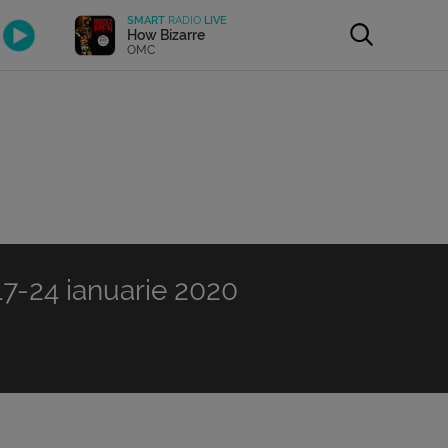
SMART
RADIO
LIVE
How Bizarre
OMC
7-24 ianuarie 2020