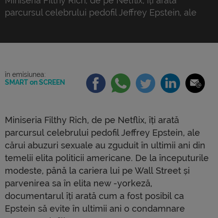
Miniseria Filthy Rich, de pe Netflix, îți arată
parcursul celebrului pedofil Jeffrey Epstein, ale
cărui abuzuri sexuale au zguduit în ultimii ani din
temelii elita politicii americane. De la începuturile
modeste, până la cariera lui pe Wall Street și
parvenirea sa în elita new -yorkeză, documentarul
îți arată cum a fost posibil ca Epstein să […]
în emisiunea:
SMART on SCREEN
Miniseria Filthy Rich, de pe Netflix, îți arată
parcursul celebrului pedofil Jeffrey Epstein, ale
cărui abuzuri sexuale au zguduit în ultimii ani din
temelii elita politicii americane. De la începuturile
modeste, până la cariera lui pe Wall Street și
parvenirea sa în elita new -yorkeză,
documentarul îți arată cum a fost posibil ca
Epstein să evite în ultimii ani o condamnare