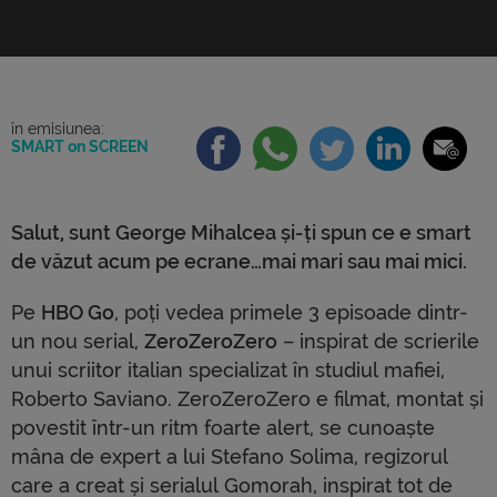
Pe HBO Go, poți vedea primele 3 episoade dintr-
un nou serial, ZeroZeroZero – inspirat de scrierile
unui scriitor italian specializat în studiul mafiei,
Roberto Saviano. ZeroZeroZero e filmat, montat și
povestit într-un ritm foarte alert, se cunoaște […]
în emisiunea:
SMART on SCREEN
Salut, sunt George Mihalcea și-ți spun ce e smart
de văzut acum pe ecrane…mai mari sau mai mici.
Pe
HBO Go
, poți vedea primele 3 episoade dintr-
un nou serial,
ZeroZeroZero
– inspirat de scrierile
unui scriitor italian specializat în studiul mafiei,
Roberto Saviano. ZeroZeroZero e filmat, montat și
povestit într-un ritm foarte alert, se cunoaște
mâna de expert a lui Stefano Solima, regizorul
care a creat și serialul Gomorah, inspirat tot de