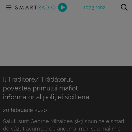
107.3 Mhz
Il Traditore/ Trădătorul,
povestea primului mafiot
informator al poliţiei siciliene
20 februarie 2020
Salut, sunt George Mihalcea și-ți spun ce e smart
de văzut acum pe ecrane…mai mari sau mai mici.