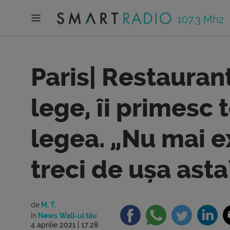
107.3 Mhz
Paris| Restaurant
lege, îi primesc 
legea. „Nu mai e
treci de ușa asta
de
M. T.
în
News Wall-ul tău
4 aprilie 2021 | 17:28