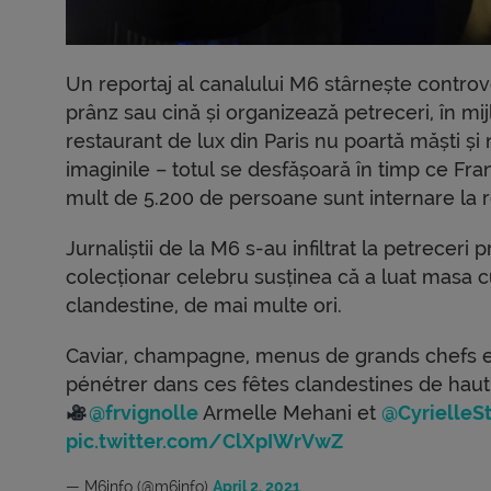
Un reportaj al canalului M6 stârnește controv
prânz sau cină și organizează petreceri, în mij
restaurant de lux din Paris nu poartă măști și 
imaginile – totul se desfășoară în timp ce Franț
mult de 5.200 de persoane sunt internare la 
Jurnaliștii de la M6 s-au infiltrat la petreceri 
colecționar celebru susținea că a luat masa cu
clandestine, de mai multe ori.
Caviar, champagne, menus de grands chefs et
pénétrer dans ces fêtes clandestines de haut 
@frvignolle
Armelle Mehani et
@CyrielleS
pic.twitter.com/ClXpIWrVwZ
— M6info (@m6info)
April 2, 2021