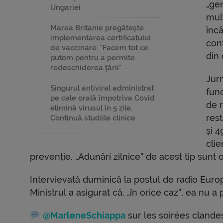
„ge
Ungariei
mul
Marea Britanie pregătește
încă
implementarea certificatului
cont
de vaccinare. "Facem tot ce
din 
putem pentru a permite
redeschiderea țării"
Jurn
Singurul antiviral administrat
func
pe cale orală împotriva Covid
de r
elimină virusul în 5 zile.
rest
Continuă studiile clinice
și 4
clie
prevenție. „Adunări zilnice” de acest tip sunt o
Intervievată duminică la postul de radio Europ
Ministrul a asigurat că, „în orice caz”, ea nu a p
@MarleneSchiappa
sur les soirées clandes