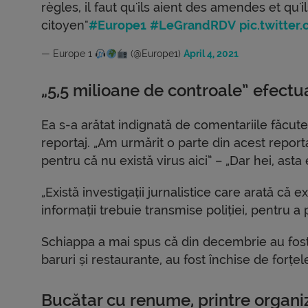
règles, il faut qu'ils aient des amendes et qu
citoyen"
#Europe1
#LeGrandRDV
pic.twitte
— Europe 1
(@Europe1)
April 4, 2021
„5,5 milioane de controale” efect
Ea s-a arătat indignată de comentariile făcute 
reportaj. „Am urmărit o parte din acest repo
pentru că nu există virus aici” – „Dar hei, asta
„Există investigații jurnalistice care arată că 
informații trebuie transmise poliției, pentru a 
Schiappa a mai spus că din decembrie au fost e
baruri și restaurante, au fost închise de forțel
Bucătar cu renume, printre organi