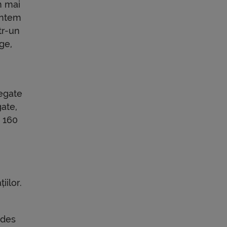
n mai
untem
tr-un
ge,
legate
gate,
e 160
iilor.
 des