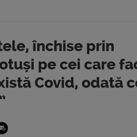
ele, închise prin
totuși pe cei care fa
xistă Covid, odată c
”