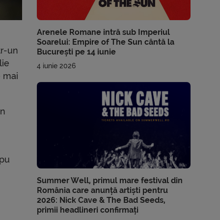
Arenele Romane intră sub Imperiul
Soarelui: Empire of The Sun cântă la
tr-un
București pe 14 iunie
lie
4 iunie 2026
e mai
un
 pu
Summer Well, primul mare festival din
România care anunță artiști pentru
2026: Nick Cave & The Bad Seeds,
primii headlineri confirmați