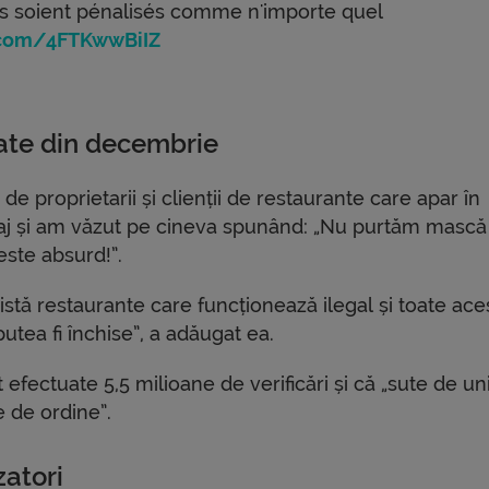
'ils soient pénalisés comme n'importe quel
r.com/4FTKwwBiIZ
uate din decembrie
de proprietarii și clienții de restaurante care apar în
rtaj și am văzut pe cineva spunând: „Nu purtăm mască
 este absurd!”.
există restaurante care funcționează ilegal și toate ace
putea fi închise”, a adăugat ea.
fectuate 5,5 milioane de verificări și că „sute de unit
e de ordine”.
zatori