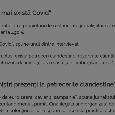
 mai există Covid”
ul dintre propietarii de restaurante jurnaliștilor care
ar la 490 €.
Covid”, spune unul dintre intervievați.
n plus, există petreceri clandestine, rezervate cliențil
atruzeci de invitați, fără măști, „unii îmbrațisându-se”,
iștri prezenți la petrecerile clandestine
 de euro seara, caviar și șampanie”, spune jurnalistu
entând meniul primit. Cină ilegală ar fi organizată d
ebru colecționar care spune că această practică este