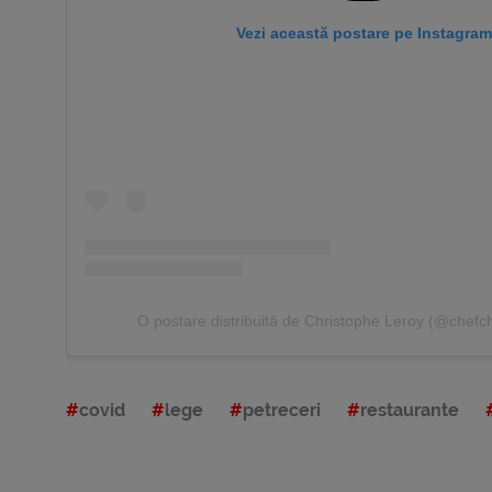
Vezi această postare pe Instagram
O postare distribuită de Christophe Leroy (@chefch
covid
lege
petreceri
restaurante