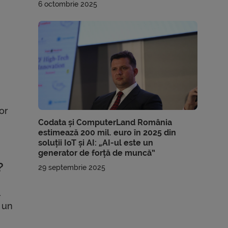
6 octombrie 2025
or
Codata și ComputerLand România
estimează 200 mil. euro în 2025 din
soluții IoT și AI: „AI-ul este un
generator de forță de muncă”
?
29 septembrie 2025
l
e un