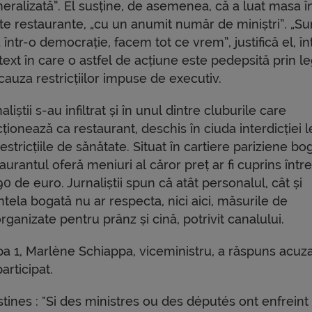
neralizată”. El susține, de asemenea, că a luat masa î
te restaurante, „cu un anumit număr de miniștri”. „S
 într-o democrație, facem tot ce vrem”, justifică el, în
ext în care o astfel de acțiune este pedepsită prin le
cauza restricțiilor impuse de executiv.
aliștii s-au infiltrat și în unul dintre cluburile care
ționează ca restaurant, deschis în ciuda interdicției 
estricțiile de sănătate. Situat în cartiere pariziene bo
aurantul oferă meniuri al căror preț ar fi cuprins într
90 de euro. Jurnaliștii spun că atât personalul, cât și
ntela bogată nu ar respecta, nici aici, măsurile de
rganizate pentru prânz și cină, potrivit canalului.
a 1, Marlène Schiappa, viceministru, a răspuns acuzaț
articipat.
tines : "Si des ministres ou des députés ont enfreint