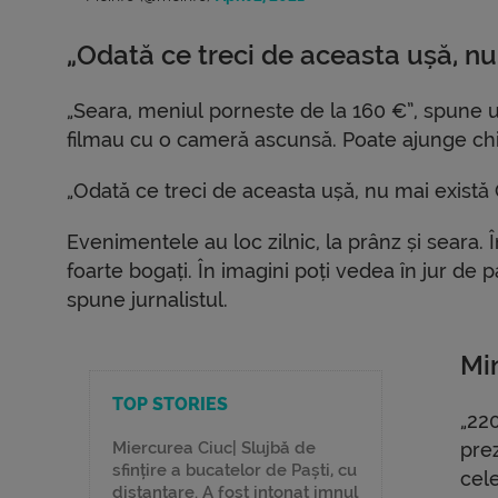
„Odată ce treci de aceasta ușă, nu
„Seara, meniul porneste de la 160 €”, spune un
filmau cu o cameră ascunsă. Poate ajunge chi
„Odată ce treci de aceasta ușă, nu mai există 
Evenimentele au loc zilnic, la prânz și seara. Î
foarte bogați. În imagini poți vedea în jur de p
spune jurnalistul.
Min
TOP STORIES
„220
Miercurea Ciuc| Slujbă de
prez
sfințire a bucatelor de Paști, cu
cel
distanțare. A fost intonat imnul