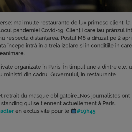
erse: mai multe restaurante de lux primesc clienți la
locul pandemiei Covid-19. Clienții care iau prânzul în
nu respectă distanțarea. Postul M6 a difuzat pe 2 apri
a începe intră în a treia izolare și în condițiile în car
reanimare.
private organizate în Paris. În timpul uneia dintre ele, 
 miniștri din cadrul Guvernului, în restaurante
 retrait du masque obligatoire…Nos journalistes ont
standing qui se tiennent actuellement à Paris.
tadler
en exclusivité pour le
#19h45