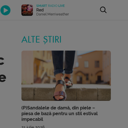
SMART
RADIO
LIVE
Red
Daniel Merriweather
ALTE ȘTIRI
c
e
(P)Sandalele de damă, din piele –
piesa de bază pentru un stil estival
impecabil
21 iulie 2026