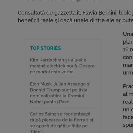
Consultată de gazzetta.it, Flavia Bernini, biol
beneficii reale şi dacă unele dintre ele ar put
Una 
plan
TOP STORIES
16:
con
Kim Kardashian și-a luat o
mân
mașină electrică nouă. Despre
ce model este vorba
urm
Elon Musk, Julian Assange și
Prac
Donald Trump sunt pe lista
ali
nominalizaților la Premiul
rea
Nobel pentru Pace
un d
Carlos Sainz se reorientează
face
după plecarea de la Ferrari și
spun
se apucă de gătit clătite pe
Tiktok