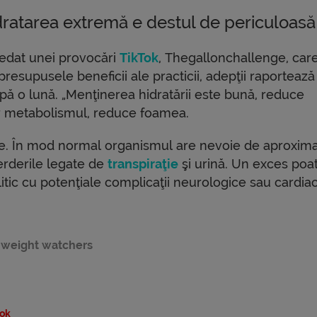
dratarea extremă e destul de periculoasă
 cedat unei provocări
TikTok
, Thegallonchallenge, car
re presupusele beneficii ale practicii, adepţii raporteaz
ă o lună. „Menţinerea hidratării este bună, reduce
or metabolismul, reduce foamea.
ile. În mod normal organismul are nevoie de aproxima
rderile legate de
transpiraţie
şi urină. Un exces poa
litic cu potenţiale complicaţii neurologice sau cardiac
weight watchers
ok