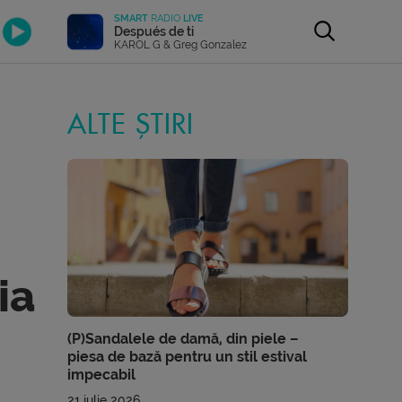
SMART
RADIO
LIVE
Después de ti
KAROL G & Greg Gonzalez
ALTE ȘTIRI
ia
(P)Sandalele de damă, din piele –
piesa de bază pentru un stil estival
impecabil
21 iulie 2026