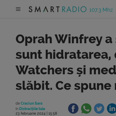
107.3 Mhz
Oprah Winfrey a s
sunt hidratarea,
Watchers și med
slăbit. Ce spune 
de
Craciun Sara
în
Distracțiile tale
23 februarie 2024 | 15:58