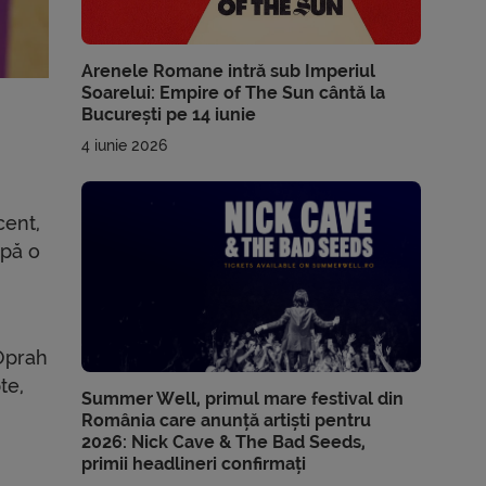
Arenele Romane intră sub Imperiul
Soarelui: Empire of The Sun cântă la
București pe 14 iunie
4 iunie 2026
cent,
upă o
 Oprah
te,
Summer Well, primul mare festival din
România care anunță artiști pentru
2026: Nick Cave & The Bad Seeds,
primii headlineri confirmați