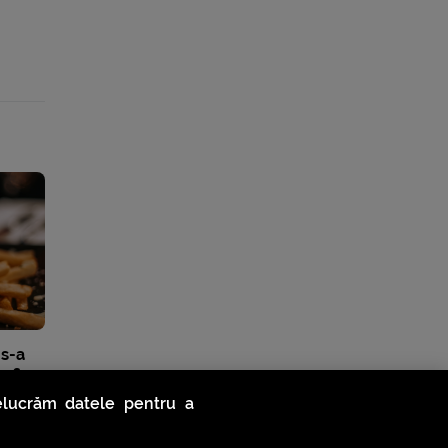
 s-a
ofi
relucrăm datele pentru a