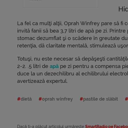
Hi
La fel ca mulţi alţii, Oprah Winfrey pare să fi
invită fanii să bea 3,7 litri de apă pe zi. Print
stomac dezumflat şi o scădere în greutate dup
retenţia, dă claritate mentală, stimulează uş
Totuşi, nu este necesar să depăşeşti cantităţ
2-2. .5 litri de
apă
pe zi pentru a compensa pie
duce la un dezechilibru al echilibrului electro
avertizează expertul.
dietă
oprah winfrey
pastile de slăbit
Dacă ti-a plăcut articolul urmărește
SmartRadio pe Facebo