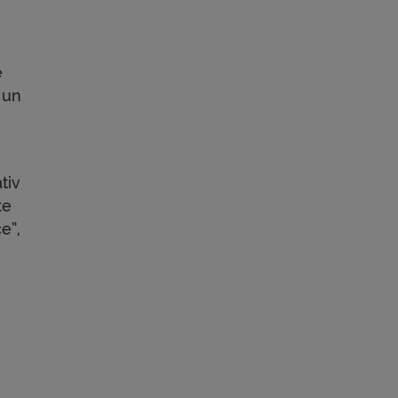
e
ă un
tiv
te
e”,