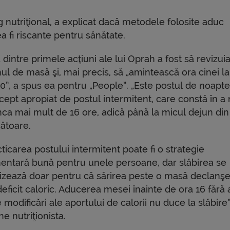
og nutriţional, a explicat dacă metodele folosite aduc
ea fi riscante pentru sănătate.
dintre primele acţiuni ale lui Oprah a fost să revizui
ul de masă şi, mai precis, să „amintească ora cinei la
00”, a spus ea pentru „People”. „Este postul de noapte
cept apropiat de postul intermitent, care constă în a
ca mai mult de 16 ore, adică până la micul dejun din
ătoare.
ticarea postului intermitent poate fi o strategie
mentară bună pentru unele persoane, dar slăbirea se
lizează doar pentru că sărirea peste o masă declanş
eficit caloric. Aducerea mesei înainte de ora 16 fără 
 modificări ale aportului de calorii nu duce la slăbire”
e nutriţionista.