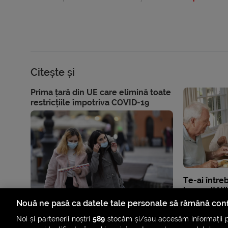
Citește și
Prima țară din UE care elimină toate
restricțiile împotriva COVID-19
Te-ai între
longevități
ca să trăie
Nouă ne pasă ca datele tale personale să rămână conf
Noi și partenerii noștri
589
stocăm și/sau accesăm informații pe