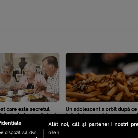
bat care este secretul
Un adolescent a orbit după ce
i? Ce trebuie să mănânci
hrănit doar cu chipsuri sau cart
ști mai mult
prăjiți
idențiale
Atât noi, cât și partenerii noștri p
oferi:
 dispozitivul dvs.,