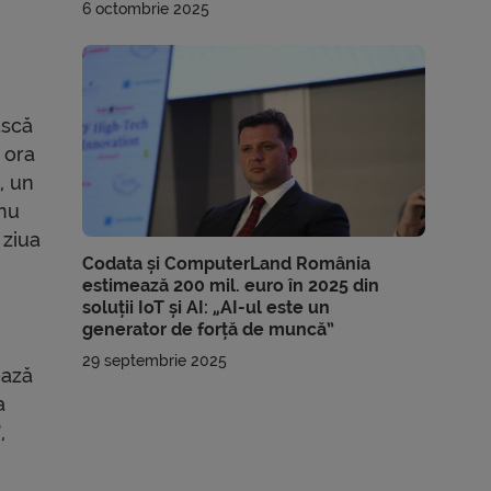
6 octombrie 2025
ască
 ora
, un
 nu
 ziua
Codata și ComputerLand România
estimează 200 mil. euro în 2025 din
soluții IoT și AI: „AI-ul este un
generator de forță de muncă”
29 septembrie 2025
ează
a
,