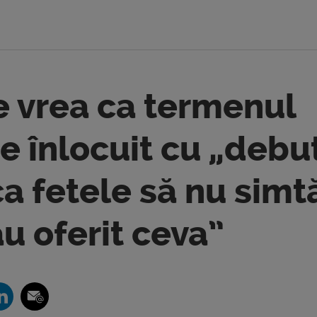
e vrea ca termenul
fie înlocuit cu „debu
ca fetele să nu simt
u oferit ceva”