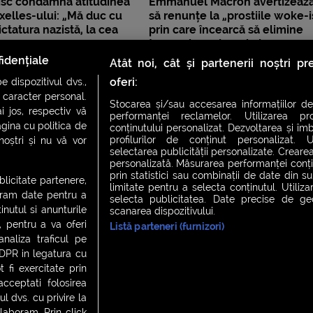
isc condamnă atitudinea
Emmanuel Macron avertizeaz
xelles-ului: „Mă duc cu
să renunțe la „prostiile woke-i
ictatura nazistă, la cea
prin care încearcă să elimine
”
termeni ca „domni, doamne,
Crăciun”
idențiale
Atât noi, cât și partenerii noștri p
oferi:
 dispozitivul dvs.,
u caracter personal.
Stocarea și/sau accesarea informațiilor de
i jos, respectiv vă
performanței reclamelor. Utilizarea pro
agina cu politica de
conținutului personalizat. Dezvoltarea și îmb
profilurilor de conținut personalizat. Ut
 noștri și nu vă vor
selectarea publicității personalizate. Crearea
personalizată. Măsurarea performanței conțin
prin statistici sau combinații de date din sur
ublicitate partenere,
limitate pentru a selecta conținutul. Utiliz
ucram date pentru a
selecta publicitatea. Date precise de geol
nutul si anunturile
scanarea dispozitivului.
., pentru a va oferi
Listă parteneri (furnizori)
CH FEVER
NIGHT FEVER
LIVE FEVER CONCERT
analiza traficul pe
GDPR in legatura cu
 fi exercitate prin
ceptati folosirea
 cookies
|
Contact
l dvs. cu privire la
laboram. Prin click