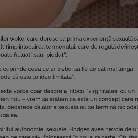
viștilor woke, care doresc ca prima experiență sexuală s
 timp înlocuirea termenului, care de regulă defineș
ate fi „luat” sau „piedut”.
e cuprinde ceea ce ar trebui să fie de cât mai lungă
ede că este „o idee limitată”.
este vorba doar despre a înlocui ‘virginitatea’ cu un
men nou – vrem să arătăm că este un concept care 
tă, deoarece călătoria sexuală nu se termină niciodat
ugă ea.
spiritul autonomiei sexuale, Hodges avea nevoie de 
men pe care să-l folosească în noua sa carte,
Oh, the