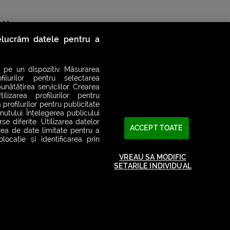
oV-2,
relucrăm datele pentru a
 pe un dispozitiv. Măsurarea
filurilor pentru selectarea
unătățirea serviciilor. Crearea
ilizarea profilurilor pentru
 profilurilor pentru publicitate
utului. Înțelegerea publicului
se diferite. Utilizarea datelor
ACCEPT TOATE
area de date limitate pentru a
ocație și identificarea prin
VREAU SA MODIFIC
SETARILE INDIVIDUAL
2026© SMART RADIO. Toate drepturile rezervate