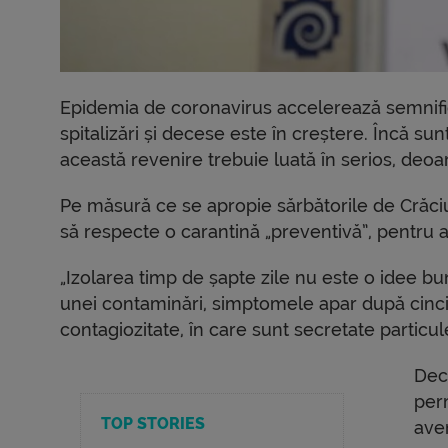
Epidemia de coronavirus accelerează semnific
spitalizări și decese este în creștere. Încă su
această revenire trebuie luată în serios, deoar
Pe măsură ce se apropie sărbătorile de Crăciun 
să respecte o carantină „preventivă”, pentru a
„Izolarea timp de șapte zile nu este o idee b
unei contaminări, simptomele apar după cinci
contagiozitate, în care sunt secretate particul
Dec
perm
TOP STORIES
ave