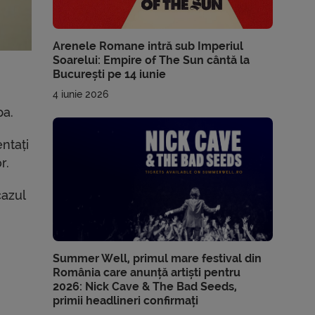
Arenele Romane intră sub Imperiul
Soarelui: Empire of The Sun cântă la
București pe 14 iunie
4 iunie 2026
pa.
entați
r.
cazul
Summer Well, primul mare festival din
România care anunță artiști pentru
2026: Nick Cave & The Bad Seeds,
primii headlineri confirmați