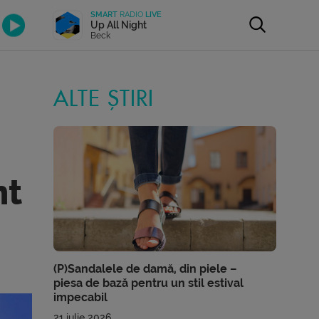
SMART
RADIO
LIVE
Up All Night
Beck
ALTE ȘTIRI
ht
(P)Sandalele de damă, din piele –
piesa de bază pentru un stil estival
impecabil
21 iulie 2026