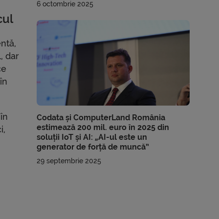
6 octombrie 2025
cul
ntă,
, dar
ce
 în
 în
Codata și ComputerLand România
estimează 200 mil. euro în 2025 din
i,
soluții IoT și AI: „AI-ul este un
generator de forță de muncă”
29 septembrie 2025