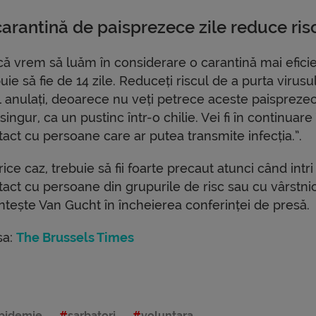
carantină de paisprezece zile reduce ris
că vrem să luăm în considerare o carantină mai eficie
uie să fie de 14 zile. Reduceți riscul de a purta virusul
îl anulați, deoarece nu veți petrece aceste paispreze
 singur, ca un pustinc într-o chilie. Vei fi în continuare
act cu persoane care ar putea transmite infecția.”.
rice caz, trebuie să fii foarte precaut atunci când intri
act cu persoane din grupurile de risc sau cu vârstnic
ntește Van Gucht în încheierea conferinței de presă.
sa:
The Brussels Times
pidemie
sarbatori
voluntara