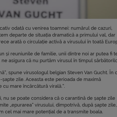
ativ odată cu venirea toamnei: numărul de cazuri,
ntem departe de situația dramatică a primului val, dar
ece arată o circulație activă a virusului în toată Euro
și reuniunile de familie, unii dintre noi ar putea fi t
 ne asigura că nu purtăm virusul în timpul sărbătorilo
ună”, spune virusologul belgian Steven Van Gucht. În 
-șapte zile. Aceasta este perioada de maximă
e cu mare încărcătură virală.”.
i, nu se poate considera că o carantină de șapte zile
ite „epurarea” virusului, dimpotrivă, după șapte zile,
m cel mai mare potențial de a transmite boala.