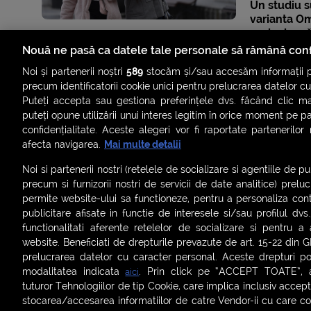
Un studiu s
varianta Om
periculoasă
nevaccinaț
Nouă ne pasă ca datele tale personale să rămână conf
Noi și partenerii noștri
589
stocăm și/sau accesăm informații pe
precum identificatorii cookie unici pentru prelucrarea datelor c
Puteți accepta sau gestiona preferințele dvs. făcând clic ma
puteți opune utilizării unui interes legitim în orice moment pe p
confidențialitate. Aceste alegeri vor fi raportate partenerilor
afecta navigarea.
Mai multe detalii
Noi si partenerii nostri (retelele de socializare si agentiile de p
precum si furnizorii nostri de servicii de date analitice) prel
permite website-ului sa functioneze, pentru a personaliza conti
publicitare afisate in functie de interesele si/sau profilul dvs
ȘTIRI
SMART SHORTS
LIVE FEVER
BRUN
functionalitati aferente retelelor de socializare si pentru a 
website. Beneficiati de drepturile prevazute de art. 15-22 din 
ASCULTĂ ACUM RADIOURILE SMART
prelucrarea datelor cu caracter personal. Aceste drepturi pot
modalitatea indicata
. Prin click pe “ACCEPT TOATE”, ac
aici
Termeni și condiții
|
Politica de confidențialitate
|
Politica de
tuturor Tehnologiilor de tip Cookie, care implica inclusiv acceptu
Contact:
office@smartradio.ro
stocarea/accesarea informatiilor de catre Vendor-ii cu care co