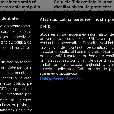
ud-african arată că
Celulele T dezvoltate în urma
icron este mai puțin
răcelilor obișnuite protejează
 chiar și pentru
împotriva infectării cu SARS-C
i
arată un studiu britanic
idențiale
Atât noi, cât și partenerii noștri p
oferi:
 dispozitivul dvs.,
u caracter personal.
Stocarea și/sau accesarea informațiilor de
i jos, respectiv vă
performanței reclamelor. Utilizarea pro
agina cu politica de
conținutului personalizat. Dezvoltarea și îmb
profilurilor de conținut personalizat. Ut
 noștri și nu vă vor
selectarea publicității personalizate. Crearea
personalizată. Măsurarea performanței conțin
prin statistici sau combinații de date din sur
ublicitate partenere,
limitate pentru a selecta conținutul. Utiliz
ucram date pentru a
selecta publicitatea. Date precise de geol
nutul si anunturile
scanarea dispozitivului.
., pentru a va oferi
Listă parteneri (furnizori)
CH FEVER
NIGHT FEVER
LIVE FEVER CONCERT
analiza traficul pe
GDPR in legatura cu
 fi exercitate prin
ceptati folosirea
 cookies
|
Contact
l dvs. cu privire la
laboram. Prin click