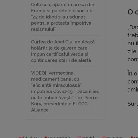
Colțescu, apărat în presa din
O 
Franța și pe rețelele sociale.
"22 de idioți s-au adunat
pentru a protesta împotriva
„Da
rasismului"
treb
Curtea de Apel Cluj anulează
nu 
hotărârile de guvern care
zile
impun certificatul verde și
cont
continuarea stării de alertă
VIDEO| Ivermectina,
În o
medicament banal cu
cont
"eficiență miraculoasă"
ami
împotriva Covid-19. "Dacă îl iei,
nu te îmbolnăvești" - dr. Pierre
Sur
Kory, președintele FLCCC
Alliance
14 zile
carantină
covid
craciun
e