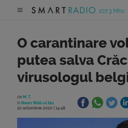
107.3 Mhz
O carantinare vol
putea salva Crăc
virusologul belg
de
M. T.
în
News Wall-ul tău
10 octombrie 2020 | 14:48