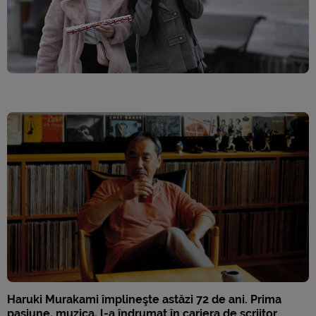
Haruki Murakami împlineşte astăzi 72 de ani. Prima
pasiune, muzica, l-a îndrumat în cariera de scriitor