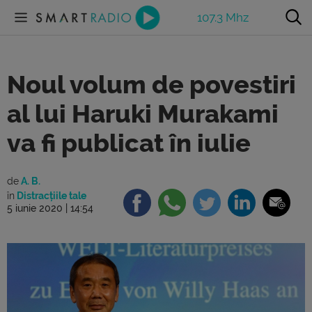
107.3 Mhz
Noul volum de povestiri
al lui Haruki Murakami
va fi publicat în iulie
de
A. B.
în
Distracțiile tale
5 iunie 2020 | 14:54