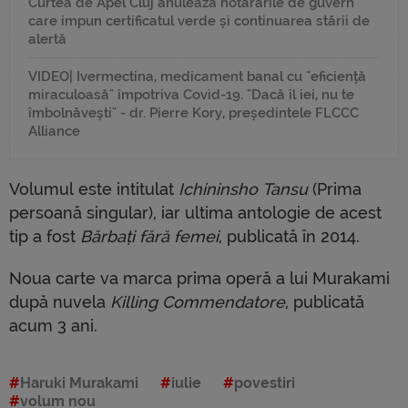
Curtea de Apel Cluj anulează hotărârile de guvern
care impun certificatul verde și continuarea stării de
alertă
VIDEO| Ivermectina, medicament banal cu "eficiență
miraculoasă" împotriva Covid-19. "Dacă îl iei, nu te
îmbolnăvești" - dr. Pierre Kory, președintele FLCCC
Alliance
Volumul este intitulat
Ichininsho Tansu
(Prima
persoană singular), iar ultima antologie de acest
tip a fost
Bărbați fără femei
, publicată în 2014.
Noua carte va marca prima operă a lui Murakami
după nuvela
Killing Commendatore
, publicată
acum 3 ani.
Haruki Murakami
iulie
povestiri
volum nou