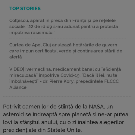
TOP STORIES
Colțescu, apărat în presa din Franța și pe rețelele
sociale. "22 de idioți s-au adunat pentru a protesta
împotriva rasismului"
Curtea de Apel Cluj anulează hotărârile de guvern
care impun certificatul verde și continuarea stării de
alertă
VIDEO| Ivermectina, medicament banal cu "eficiență
miraculoasă" împotriva Covid-19. "Dacă îl iei, nu te
îmbolnăvești" - dr. Pierre Kory, președintele FLCCC
Alliance
Potrivit oamenilor de știință de la NASA, un
asteroid se îndreaptă spre planetă și ne-ar putea
lovi la sfârșitul anului, cu o zi înaintea alegerilor
prezidențiale din Statele Unite.