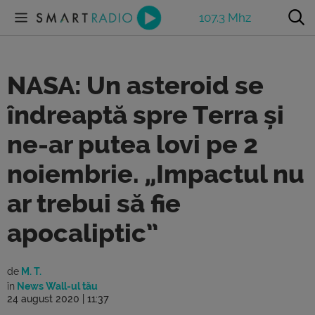
107.3 Mhz
NASA: Un asteroid se
îndreaptă spre Terra și
ne-ar putea lovi pe 2
noiembrie. „Impactul nu
ar trebui să fie
apocaliptic”
de
M. T.
în
News Wall-ul tău
24 august 2020 | 11:37