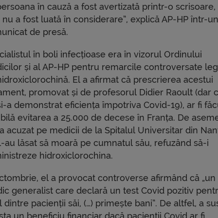
persoana în cauză a fost avertizată printr-o scrisoare,
 nu a fost luată în considerare”, explică AP-HP într-u
unicat de presă.
ialistul în boli infecțioase era în vizorul Ordinului
icilor și al AP-HP pentru remarcile controversate le
idroxiclorochină. El a afirmat că prescrierea acestui
tament, promovat și de profesorul Didier Raoult (dar 
i-a demonstrat eficiența împotriva Covid-19), ar fi făc
ibilă evitarea a 25.000 de decese în Franța. De asem
-a acuzat pe medicii de la Spitalul Universitar din Na
„l-au lăsat să moară pe cumnatul său, refuzând să-i
inistreze hidroxiclorochina.
octombrie, el a provocat controverse afirmând că „un
ic generalist care declară un test Covid pozitiv pent
 dintre pacienții săi, (…) primește bani”. De altfel, a su
sta un beneficiu financiar dacă pacienții Covid ar fi