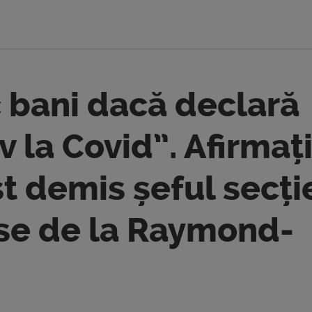
 bani dacă declară
v la Covid”. Afirmaț
t demis șeful secți
ase de la Raymond-