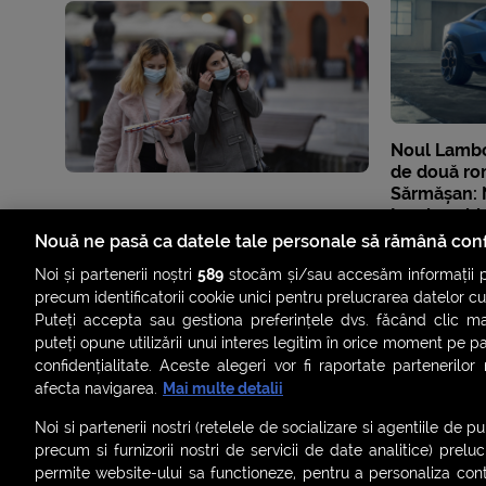
Noul Lambor
de două ro
Sărmășan:
Lamborghin
puternică ș
Nouă ne pasă ca datele tale personale să rămână conf
Noi și partenerii noștri
589
stocăm și/sau accesăm informații pe
precum identificatorii cookie unici pentru prelucrarea datelor c
Puteți accepta sau gestiona preferințele dvs. făcând clic ma
puteți opune utilizării unui interes legitim în orice moment pe p
confidențialitate. Aceste alegeri vor fi raportate partenerilor
afecta navigarea.
Mai multe detalii
Noi si partenerii nostri (retelele de socializare si agentiile de p
precum si furnizorii nostri de servicii de date analitice) prel
permite website-ului sa functioneze, pentru a personaliza conti