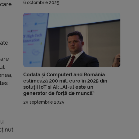
6 octombrie 2025
 care
n
gate
care
ut
enea,
Codata și ComputerLand România
estimează 200 mil. euro în 2025 din
ntes
soluții IoT și AI: „AI-ul este un
generator de forță de muncă”
29 septembrie 2025
ru
sținut