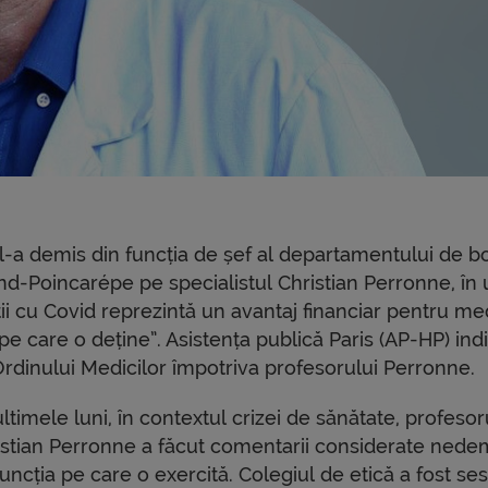
 l-a demis din funcția de șef al departamentului de bo
ond-Poincarépe pe specialistul Christian Perronne, în
ii cu Covid reprezintă un avantaj financiar pentru med
 care o deține”. Asistența publică Paris (AP-HP) indi
rdinului Medicilor împotriva profesorului Perronne.
ultimele luni, în contextul crizei de sănătate, profesor
istian Perronne a făcut comentarii considerate ned
uncția pe care o exercită. Colegiul de etică a fost ses