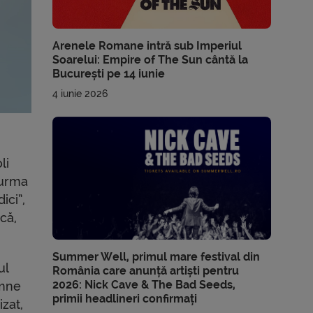
Arenele Romane intră sub Imperiul
Soarelui: Empire of The Sun cântă la
București pe 14 iunie
4 iunie 2026
li
 urma
ici”,
că,
Summer Well, primul mare festival din
ul
România care anunță artiști pentru
2026: Nick Cave & The Bad Seeds,
emne
primii headlineri confirmați
izat,