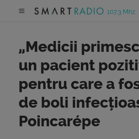
107.3 Mhz
„Medicii primesc
un pacient poziti
pentru care a fos
de boli infecțio
Poincarépe