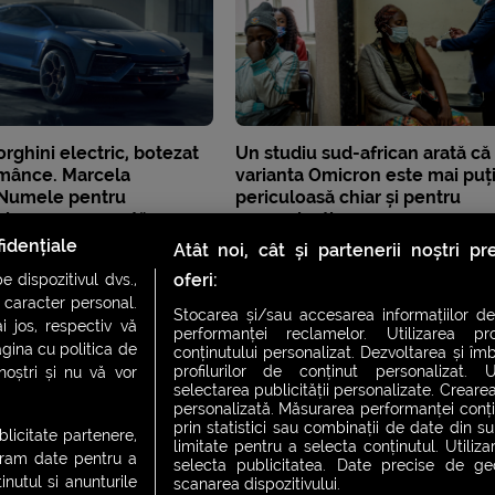
ghini electric, botezat
Un studiu sud-african arată că
mânce. Marcela
varianta Omicron este mai puț
 Numele pentru
periculoasă chiar și pentru
i cere o rezonață
nevaccinați
i agresivitate
idențiale
Atât noi, cât și partenerii noștri p
oferi:
 dispozitivul dvs.,
u caracter personal.
Stocarea și/sau accesarea informațiilor de
i jos, respectiv vă
performanței reclamelor. Utilizarea pro
agina cu politica de
conținutului personalizat. Dezvoltarea și îmb
profilurilor de conținut personalizat. Ut
 noștri și nu vă vor
selectarea publicității personalizate. Crearea
personalizată. Măsurarea performanței conțin
prin statistici sau combinații de date din sur
ublicitate partenere,
limitate pentru a selecta conținutul. Utiliz
ucram date pentru a
selecta publicitatea. Date precise de geol
nutul si anunturile
scanarea dispozitivului.