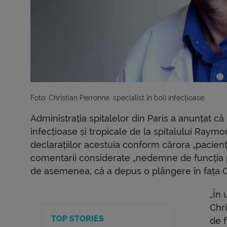
Foto: Christian Perronne, specialist în boli infecțioase 
Administrația spitalelor din Paris a anunțat că
infecțioase și tropicale de la spitalului Raym
declarațiilor acestuia conform cărora „pacienț
comentarii considerate „nedemne de funcția pe
de asemenea, că a depus o plângere în fața O
„În 
Chr
TOP STORIES
de f