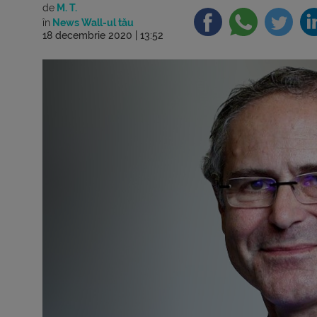
de
M. T.
în
News Wall-ul tău
18 decembrie 2020 | 13:52