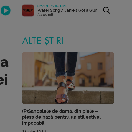
SMART
RADIO
LIVE
Water Song / Janie's Got a Gun
Aerosmith
ALTE ȘTIRI
ia
ei
(P)Sandalele de damă, din piele –
piesa de bază pentru un stil estival
impecabil
21 iulie 2026