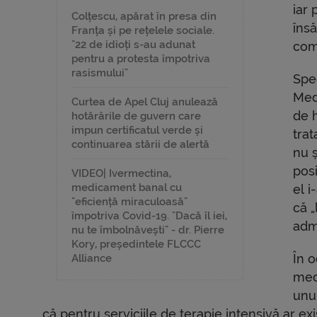
iar 
Colțescu, apărat în presa din
însă
Franța și pe rețelele sociale.
"22 de idioți s-au adunat
com
pentru a protesta împotriva
rasismului"
Spec
Med
Curtea de Apel Cluj anulează
de h
hotărârile de guvern care
impun certificatul verde și
tra
continuarea stării de alertă
nu ș
pos
VIDEO| Ivermectina,
medicament banal cu
el i
"eficiență miraculoasă"
că 
împotriva Covid-19. "Dacă îl iei,
adm
nu te îmbolnăvești" - dr. Pierre
Kory, președintele FLCCC
În 
Alliance
med
unul
că pentru serviciile de terapie intensivă ar exi