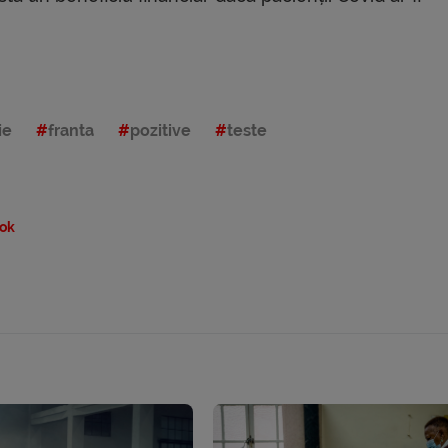
ie
franta
pozitive
teste
ok