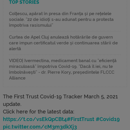
TOP STORIES
Colțescu, apărat în presa din Franța și pe rețelele
sociale. "22 de idioți s-au adunat pentru a protesta
împotriva rasismului"
Curtea de Apel Cluj anulează hotărârile de guvern
care impun certificatul verde și continuarea stării de
alertă
VIDEO| Ivermectina, medicament banal cu "eficiență
miraculoasă" împotriva Covid-19. "Dacă îl iei, nu te
îmbolnăvești" - dr. Pierre Kory, președintele FLCCC
Alliance
The First Trust Covid-19 Tracker March 5, 2021
update.
Click here for the latest data:
https://t.co/vsEkQpCBt4
#FirstTrust
#Covid19
pic.twitter.com/cM3m3dkXj3