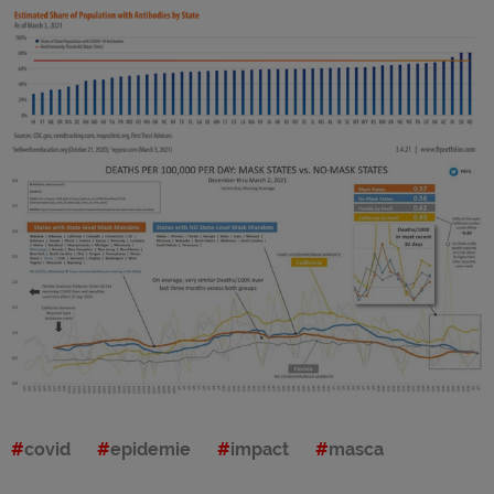
covid
epidemie
impact
masca