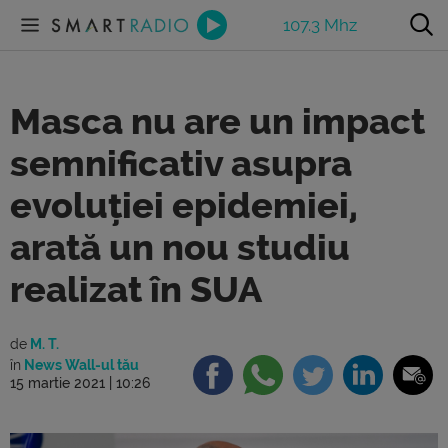
107.3 Mhz
Masca nu are un impact
semnificativ asupra
evoluției epidemiei,
arată un nou studiu
realizat în SUA
de
M. T.
în
News Wall-ul tău
15 martie 2021 | 10:26