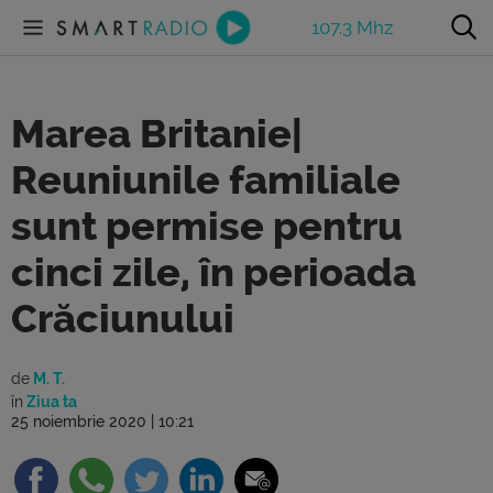
107.3 Mhz
Marea Britanie|
Reuniunile familiale
sunt permise pentru
cinci zile, în perioada
Crăciunului
de
M. T.
în
Ziua ta
25 noiembrie 2020 | 10:21