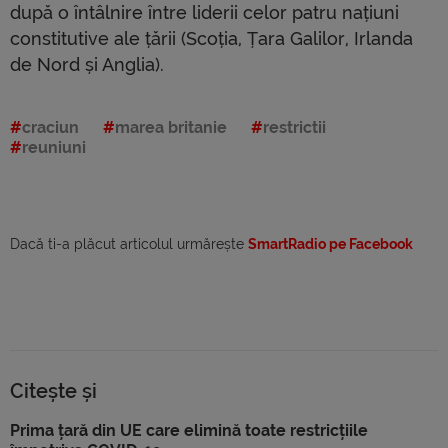
după o întâlnire între liderii celor patru națiuni
constitutive ale țării (Scoția, Țara Galilor, Irlanda
de Nord și Anglia).
craciun
marea britanie
restrictii
reuniuni
Dacă ti-a plăcut articolul urmărește
SmartRadio pe Facebook
Citește și
Prima țară din UE care elimină toate restricțiile