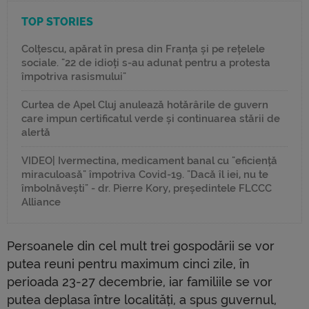
TOP STORIES
Colțescu, apărat în presa din Franța și pe rețelele
sociale. "22 de idioți s-au adunat pentru a protesta
împotriva rasismului"
Curtea de Apel Cluj anulează hotărârile de guvern
care impun certificatul verde și continuarea stării de
alertă
VIDEO| Ivermectina, medicament banal cu "eficiență
miraculoasă" împotriva Covid-19. "Dacă îl iei, nu te
îmbolnăvești" - dr. Pierre Kory, președintele FLCCC
Alliance
Persoanele din cel mult trei gospodării se vor
putea reuni pentru maximum cinci zile, în
perioada 23-27 decembrie, iar familiile se vor
putea deplasa între localități, a spus guvernul,