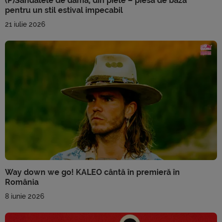
(P)Sandalele de damă, din piele – piesa de bază
pentru un stil estival impecabil
21 iulie 2026
Way down we go! KALEO cântă în premieră în
România
8 iunie 2026