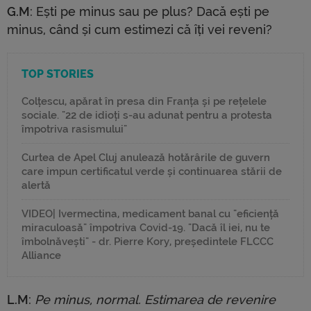
G.M
: Ești pe minus sau pe plus? Dacă ești pe
minus, când și cum estimezi că îți vei reveni?
TOP STORIES
Colțescu, apărat în presa din Franța și pe rețelele
sociale. "22 de idioți s-au adunat pentru a protesta
împotriva rasismului"
Curtea de Apel Cluj anulează hotărârile de guvern
care impun certificatul verde și continuarea stării de
alertă
VIDEO| Ivermectina, medicament banal cu "eficiență
miraculoasă" împotriva Covid-19. "Dacă îl iei, nu te
îmbolnăvești" - dr. Pierre Kory, președintele FLCCC
Alliance
L.M
:
Pe minus, normal. Estimarea de revenire