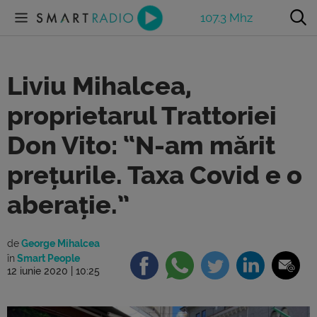
107.3 Mhz
Liviu Mihalcea,
proprietarul Trattoriei
Don Vito: “N-am mărit
prețurile. Taxa Covid e o
aberație.”
de
George Mihalcea
în
Smart People
12 iunie 2020 | 10:25