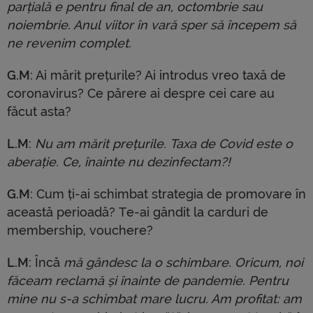
parțială e pentru final de an, octombrie sau
noiembrie. Anul viitor în vară sper să începem să
ne revenim complet.
G.M
: Ai mărit prețurile? Ai introdus vreo taxă de
coronavirus? Ce părere ai despre cei care au
făcut asta?
L.M
:
Nu am mărit prețurile. Taxa de Covid este o
aberație. Ce, înainte nu dezinfectam?!
G.M
: Cum ți-ai schimbat strategia de promovare în
această perioadă? Te-ai gândit la carduri de
membership, vouchere?
L.M
: Încă
mă gândesc la o schimbare. Oricum, noi
făceam reclamă și înainte de pandemie. Pentru
mine nu s-a schimbat mare lucru. Am profitat: am