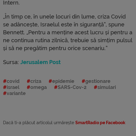
Intern.
„În timp ce, în unele locuri din lume, criza Covid
se adâncește, Israelul este în siguranță”, spune
Bennett. „Pentru a menține acest lucru și pentru a
ne continua rutina zilnică, trebuie să simțim pulsul
și să ne pregătim pentru orice scenariu.”
Sursa:
Jerusalem Post
covid
criza
epidemie
gestionare
israel
omega
SARS-Cov-2
simulari
variante
Dacă ti-a plăcut articolul urmărește
SmartRadio pe Facebook