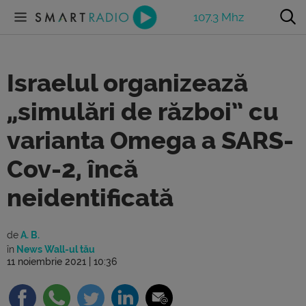
107.3 Mhz
Israelul organizează
„simulări de război” cu
varianta Omega a SARS-
Cov-2, încă
neidentificată
de
A. B.
în
News Wall-ul tău
11 noiembrie 2021 | 10:36