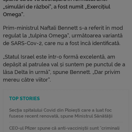
„simulări de război”, a fost numit „Exercițiul
Omega”.
Prim-ministrul Naftali Bennett s-a referit în mod
regulat la „tulpina Omega”, următoarea variantă
de SARS-Cov-2, care nu a fost încă identificată.
„Statul Israel este într-o formă excelentă, am
depășit al patrulea val și suntem pe punctul de a
lăsa Delta în urmă”, spune Bennett. „Dar privim
mereu către viitor”.
TOP STORIES
Secția spitalului Covid din Ploiești care a luat foc
fusese recent renovată, spune Ministrul Sănătății
CEO-ul Pfizer spune că anti-vacciniștii sunt "criminali