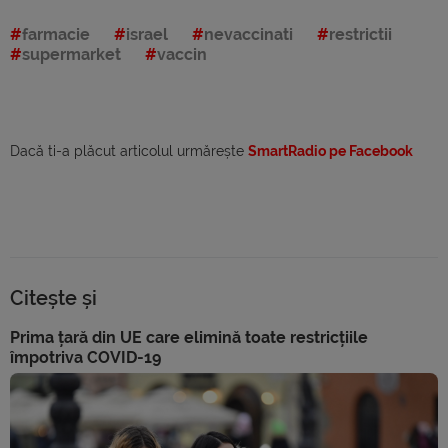
farmacie
israel
nevaccinati
restrictii
supermarket
vaccin
Dacă ti-a plăcut articolul urmărește
SmartRadio pe Facebook
Citește și
Prima țară din UE care elimină toate restricțiile
împotriva COVID-19