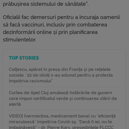
prăbușirea sistemului de sănătate”.
Oficialii fac demersuri pentru a încuraja oamenii
să facă vaccinuri, inclusiv prin combaterea
dezinformării online și prin planificarea
stimulentelor.
TOP STORIES
Colțescu, apărat în presa din Franța și pe rețelele
sociale. "22 de idioți s-au adunat pentru a protesta
împotriva rasismului"
Curtea de Apel Cluj anulează hotărârile de guvern
care impun certificatul verde și continuarea stării de
alertă
VIDEO| Ivermectina, medicament banal cu "eficiență
miraculoasă" împotriva Covid-19. "Dacă îl iei, nu te
îmbolnăvești" - dr. Pierre Kory, președintele FLCCC