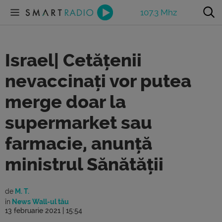
107.3 Mhz
Israel| Cetățenii
nevaccinați vor putea
merge doar la
supermarket sau
farmacie, anunță
ministrul Sănătății
de
M. T.
în
News Wall-ul tău
13 februarie 2021 | 15:54