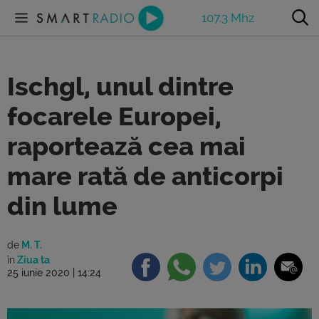
107.3 Mhz
Ischgl, unul dintre
focarele Europei,
raportează cea mai
mare rată de anticorpi
din lume
de
M. T.
în
Ziua ta
25 iunie 2020 | 14:24