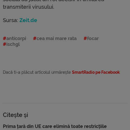
transmiterii virusului.
Sursa:
Zeit.de
anticorpi
cea mai mare rata
focar
ischgl
Dacă ti-a plăcut articolul urmărește
SmartRadio pe Facebook
Citește și
Prima țară din UE care elimină toate restricțiile