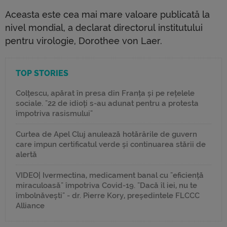
Aceasta este cea mai mare valoare publicată la
nivel mondial, a declarat directorul institutului
pentru virologie, Dorothee von Laer.
TOP STORIES
Colțescu, apărat în presa din Franța și pe rețelele
sociale. "22 de idioți s-au adunat pentru a protesta
împotriva rasismului"
Curtea de Apel Cluj anulează hotărârile de guvern
care impun certificatul verde și continuarea stării de
alertă
VIDEO| Ivermectina, medicament banal cu "eficiență
miraculoasă" împotriva Covid-19. "Dacă îl iei, nu te
îmbolnăvești" - dr. Pierre Kory, președintele FLCCC
Alliance