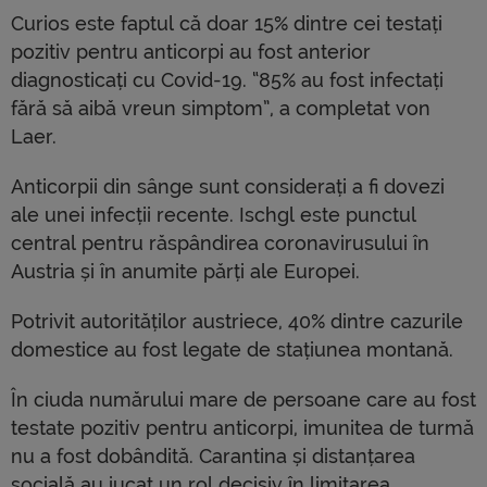
Curios este faptul că doar 15% dintre cei testați
pozitiv pentru anticorpi au fost anterior
diagnosticați cu Covid-19. “85% au fost infectați
fără să aibă vreun simptom”, a completat von
Laer.
Anticorpii din sânge sunt considerați a fi dovezi
ale unei infecții recente. Ischgl este punctul
central pentru răspândirea coronavirusului în
Austria și în anumite părți ale Europei.
Potrivit autorităților austriece, 40% dintre cazurile
domestice au fost legate de stațiunea montană.
În ciuda numărului mare de persoane care au fost
testate pozitiv pentru anticorpi, imunitea de turmă
nu a fost dobândită. Carantina și distanțarea
socială au jucat un rol decisiv în limitarea