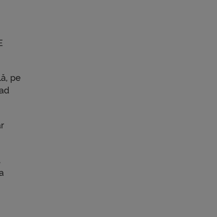
E
lă, pe
lad
ar
a
a