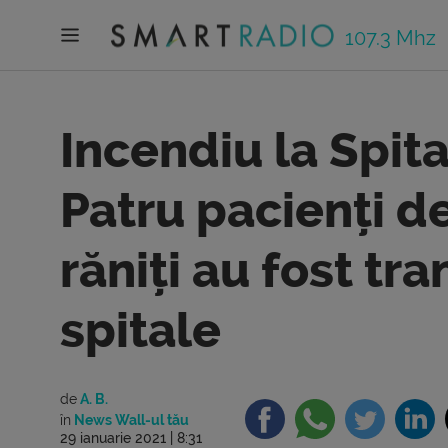
107.3 Mhz
Incendiu la Spita
Patru pacienți d
răniți au fost tra
spitale
de
A. B.
în
News Wall-ul tău
29 ianuarie 2021 | 8:31