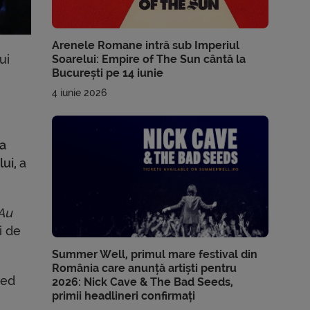
Arenele Romane intră sub Imperiul
ui
Soarelui: Empire of The Sun cântă la
București pe 14 iunie
4 iunie 2026
la
lui,
a
 Au
i de
Summer Well, primul mare festival din
România care anunță artiști pentru
aed
2026: Nick Cave & The Bad Seeds,
primii headlineri confirmați