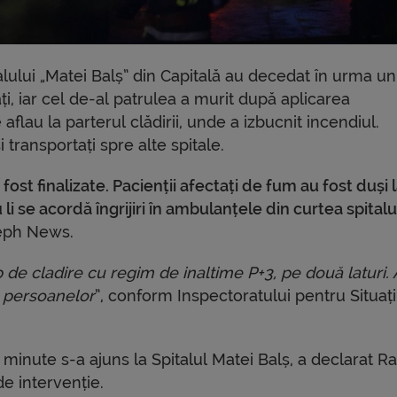
italului „Matei Balș” din Capitală au decedat în urma un
ați, iar cel de-al patrulea a murit după aplicarea
flau la parterul clădirii, unde a izbucnit incendiul.
 transportați spre alte spitale.
ost finalizate. Pacienții afectați de fum au fost duși 
au li se acordă îngrijiri în ambulanțele din curtea spitalu
leph News.
p de cladire cu regim de inaltime P+3, pe două laturi.
a persoanelor
”, conform Inspectoratului pentru Situați
 8 minute s-a ajuns la Spitalul Matei Balș, a declarat R
de intervenție.