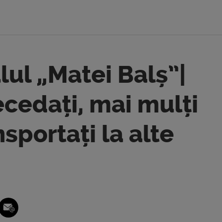
lul „Matei Balș”|
ecedați, mai mulți
nsportați la alte