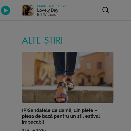
SMART
RADIO
LIVE
Lovely Day
Bill Withers
ALTE ȘTIRI
(P)Sandalele de damă, din piele –
piesa de bază pentru un stil estival
impecabil
21 iulie 2026