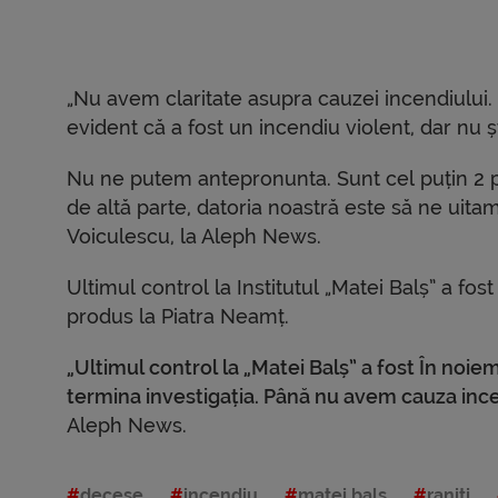
„Nu avem claritate asupra cauzei incendiului. T
evident că a fost un incendiu violent, dar nu
Nu ne putem antepronunta. Sunt cel puțin 2 pi
de altă parte, datoria noastră este să ne uita
Voiculescu, la Aleph News.
Ultimul control la Institutul „Matei Balș” a f
produs la Piatra Neamț.
„Ultimul control la „Matei Balș” a fost În noi
termina investigația. Până nu avem cauza inc
Aleph News.
decese
incendiu
matei bals
raniti