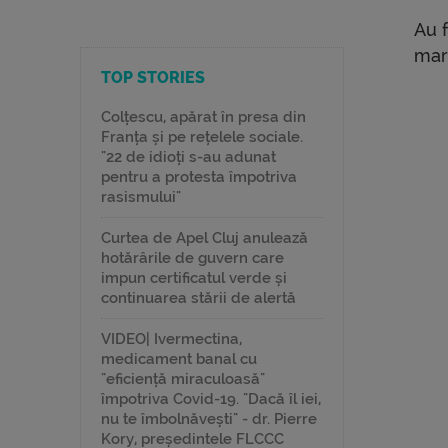
Au 
mare
TOP STORIES
Colțescu, apărat în presa din
Franța și pe rețelele sociale.
"22 de idioți s-au adunat
pentru a protesta împotriva
rasismului"
Curtea de Apel Cluj anulează
hotărârile de guvern care
impun certificatul verde și
continuarea stării de alertă
VIDEO| Ivermectina,
medicament banal cu
"eficiență miraculoasă"
împotriva Covid-19. "Dacă îl iei,
nu te îmbolnăvești" - dr. Pierre
Kory, președintele FLCCC