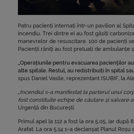
Patru pacienți internați într-un pavilion al Sp
incendiu. Trei dintre ei au fost găsiți carboniz
manevrelor de resuscitare. 100 de pacienți se a
Pacienții răniți au fost preluați de ambulanțe și
„Operațiunile pentru evacuarea pacienților au f
alte spitale. Restul, au redistribuiți în spital s
spus Daniel Vasile, reprezentant ISUBIF, la A
„
Incendiul s-a manifestat la parterul unui cor
fost constituite echipe de căutare și salvare 
Urgență din București.
Primul apel la 112 a fost la ora 5.05, iar după
Arafat. La ora 5.14 s-a declanșat Planul Roșu 