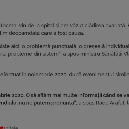
ocmai vin de la spital și am văzut clădirea avariată. 
 știm deocamdată care a fost cauza.
ste aici: o problemă punctuală, o greșeală individua
m la probleme din sistem”, a spus ministru Sănătății V
ost efectuat în noiembrie 2020, după evenimentul simil
embrie 2020. O să aflăm mai multe informații când se v
endiului nu ne putem pronunța”
, a spus Raed Arafat, l
spitale