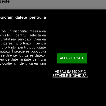
 este
demia
relucrăm datele pentru a
 pe un dispozitiv. Măsurarea
filurilor pentru selectarea
unătățirea serviciilor. Crearea
ilizarea profilurilor pentru
 profilurilor pentru publicitate
utului. Înțelegerea publicului
se diferite. Utilizarea datelor
ACCEPT TOATE
area de date limitate pentru a
ocație și identificarea prin
VREAU SA MODIFIC
SETARILE INDIVIDUAL
2026© SMART RADIO. Toate drepturile rezervate