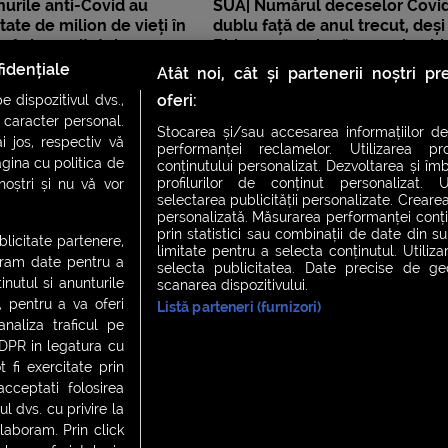
urile anti-Covid au
SUA| Numărul deceselor Covid
tate de milion de vieți în
dublu față de anul trecut, deși
ânia a evitat doar 7.500
Biden a promis că va opri epi
dacă devine președinte
idențiale
Atât noi, cât și partenerii noștri p
oferi:
 dispozitivul dvs.,
u caracter personal.
Stocarea și/sau accesarea informațiilor de
i jos, respectiv vă
performanței reclamelor. Utilizarea pro
agina cu politica de
conținutului personalizat. Dezvoltarea și îmb
profilurilor de conținut personalizat. Ut
 noștri și nu vă vor
selectarea publicității personalizate. Crearea
personalizată. Măsurarea performanței conțin
prin statistici sau combinații de date din sur
ublicitate partenere,
limitate pentru a selecta conținutul. Utiliz
ucram date pentru a
selecta publicitatea. Date precise de geol
nutul si anunturile
scanarea dispozitivului.
., pentru a va oferi
Listă parteneri (furnizori)
CH FEVER
NIGHT FEVER
LIVE FEVER CONCERT
analiza traficul pe
GDPR in legatura cu
 fi exercitate prin
ceptati folosirea
 cookies
|
Contact
l dvs. cu privire la
laboram. Prin click