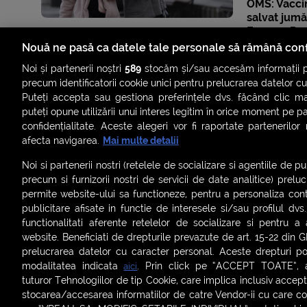
OMS: Vaccin
salvat jumă
Europa. Rom
de decese
Nouă ne pasă ca datele tale personale să rămână conf
Noi și partenerii noștri
589
stocăm și/sau accesăm informații pe
precum identificatorii cookie unici pentru prelucrarea datelor c
Puteți accepta sau gestiona preferințele dvs. făcând clic ma
puteți opune utilizării unui interes legitim în orice moment pe p
confidențialitate. Aceste alegeri vor fi raportate partenerilor
afecta navigarea.
Mai multe detalii
Noi si partenerii nostri (retelele de socializare si agentiile de p
precum si furnizorii nostri de servicii de date analitice) prel
permite website-ului sa functioneze, pentru a personaliza conti
publicitare afisate in functie de interesele si/sau profilul dvs
ȘTIRI
SMART SHORTS
LIVE FEVER
BRUN
functionalitati aferente retelelor de socializare si pentru a 
website. Beneficiati de drepturile prevazute de art. 15-22 din 
ASCULTĂ ACUM RADIOURILE SMART
prelucrarea datelor cu caracter personal. Aceste drepturi pot
modalitatea indicata
. Prin click pe “ACCEPT TOATE”, ac
aici
Termeni și condiții
|
Politica de confidențialitate
|
Politica de
tuturor Tehnologiilor de tip Cookie, care implica inclusiv acceptu
Contact:
office@smartradio.ro
stocarea/accesarea informatiilor de catre Vendor-ii cu care co