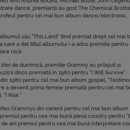
trofeu fiind Andrea Bocelli, Michael Buble, John Legend
strare dance, premianții au gost The Chemical Broth
 trofeul pentru cel mai bun album dance/electronic,
ee, albumul său “This Land” fiind premiat drept cel mai 
care a dat titlul albumului i-a adus premiile pentru 
tare rock.
zilei de duminică, premiile Grammy au prilejuit și
icii disco premiată în 1980 pentru “I Will Survive”.
 din 1980 pentru cel mai bun album gospel, “Testimo
care a devenit prima femeie premiată pentru cel mai 
 “I Rise.”
 trofeu Grammys din carieră pentru cel mai bun album
 și premiul pentru cea mai bună piesă country pentru “
6 de ani premiul pentru cea mai bună interpretare co