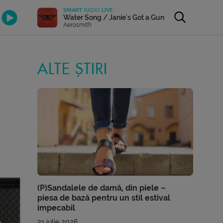
SMART
RADIO
LIVE
Water Song / Janie's Got a Gun
Aerosmith
ALTE ȘTIRI
(P)Sandalele de damă, din piele –
piesa de bază pentru un stil estival
impecabil
21 iulie 2026