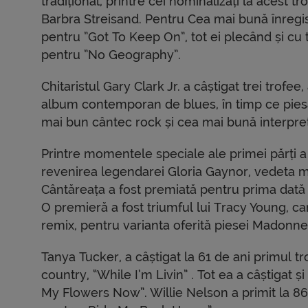
tradițional, printre cei nominalizați la acest 
Barbra Streisand. Pentru Cea mai bună înregi
pentru ”Got To Keep On”, tot ei plecând și cu
pentru ”No Geography”.
Chitaristul Gary Clark Jr. a câștigat trei trof
album contemporan de blues, în timp ce piesa 
mai bun cântec rock și cea mai bună interpre
Printre momentele speciale ale primei părți a 
revenirea legendarei Gloria Gaynor, vedeta muz
Cântăreața a fost premiată pentru prima dată
O premieră a fost triumful lui Tracy Young, 
remix, pentru varianta oferită piesei Madonnei,
Tanya Tucker, a câștigat la 61 de ani primul
country, “While I’m Livin” . Tot ea a câștigat
My Flowers Now”. Willie Nelson a primit la 8