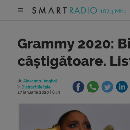
107.3 Mhz
Grammy 2020: Bil
câștigătoare. Li
de
Alexandru Anghel
în
Distracțiile tale
27 ianuarie 2020 | 8:43