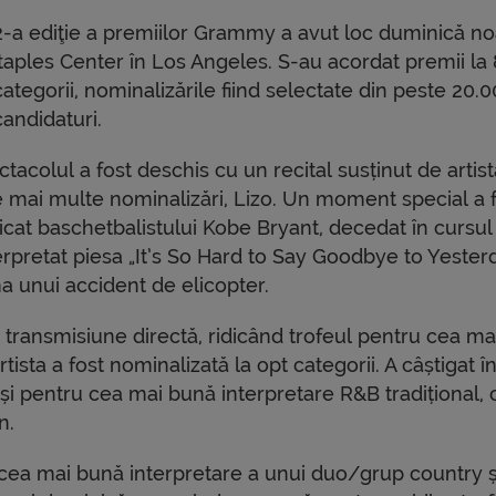
2-a ediţie a premiilor Grammy a avut loc duminică n
Staples Center în Los Angeles. S-au acordat premii la
ategorii, nominalizările fiind selectate din peste 20.
andidaturi.
tacolul a fost deschis cu un recital susținut de artis
e mai multe nominalizări, Lizo. Un moment special a 
cat baschetbalistului Kobe Bryant, decedat în cursul 
erpretat piesa „It’s So Hard to Say Goodbye to Yester
a unui accident de elicopter.
 transmisiune directă, ridicând trofeul pentru cea ma
ista a fost nominalizată la opt categorii. A câștigat în
ei și pentru cea mai bună interpretare R&B tradițional, 
n.
ea mai bună interpretare a unui duo/grup country și