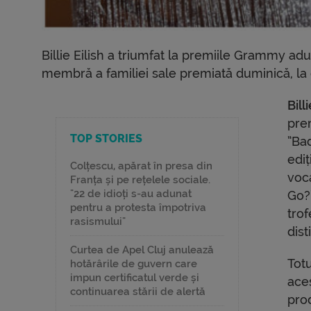
Billie Eilish a triumfat la premiile Grammy adu
membră a familiei sale premiată duminică, la
Bill
pre
TOP STORIES
”Bad
edi
Colțescu, apărat în presa din
voc
Franța și pe rețelele sociale.
"22 de idioți s-au adunat
Go?”
pentru a protesta împotriva
trof
rasismului"
dist
Curtea de Apel Cluj anulează
Totu
hotărârile de guvern care
impun certificatul verde și
ace
continuarea stării de alertă
pro