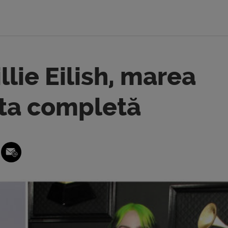
lie Eilish, marea
sta completă