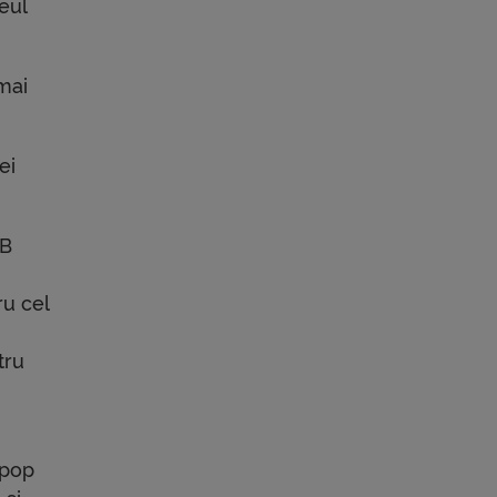
eul
mai
ei
&B
ru cel
tru
 pop