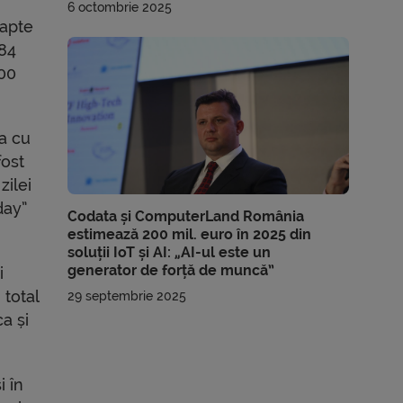
6 octombrie 2025
oapte
 84
000
ta cu
fost
zilei
day”
Codata și ComputerLand România
estimează 200 mil. euro în 2025 din
soluții IoT și AI: „AI-ul este un
generator de forță de muncă”
i
 total
29 septembrie 2025
ca și
 în