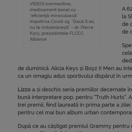
VIDEO| Ivermectina,
A 6
medicament banal cu
"eficiență miraculoasă"
la 
împotriva Covid-19. "Dacă îl iei,
de c
nu te îmbolnăvești" - dr. Pierre
de c
Kory, președintele FLCCC
Alliance
Spec
cel
dedi
de duminică. Alicia Keys și Boyz II Men au int
ca un omagiu adus sportivului dispărut în urm
Lizzo
a și deschis seria premiilor decernate în
bună interpretare pop, pentru ”Truth Hurts”. Art
trei premii, fiind laureată în prima parte a zil
pentru cel mai bun album urban contempora
După ce au câștigat premiul Grammy pentru c