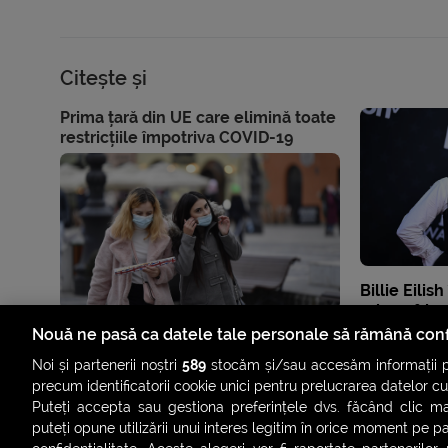
Citește și
Prima țară din UE care elimină toate
restricțiile împotriva COVID-19
Billie Eilish
„close frie
Nouă ne pasă ca datele tale personale să rămână conf
Noi și partenerii noștri
589
stocăm și/sau accesăm informații pe
precum identificatorii cookie unici pentru prelucrarea datelor c
Puteți accepta sau gestiona preferințele dvs. făcând clic ma
puteți opune utilizării unui interes legitim în orice moment pe p