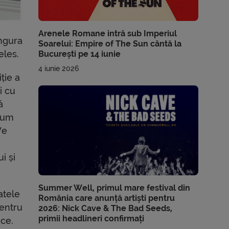
Arenele Romane intră sub Imperiul
ingura
Soarelui: Empire of The Sun cântă la
eles.
București pe 14 iunie
4 iunie 2026
ție a
i cu
ă
lbum
We
i și
Summer Well, primul mare festival din
atele
România care anunță artiști pentru
entru
2026: Nick Cave & The Bad Seeds,
primii headlineri confirmați
ice.