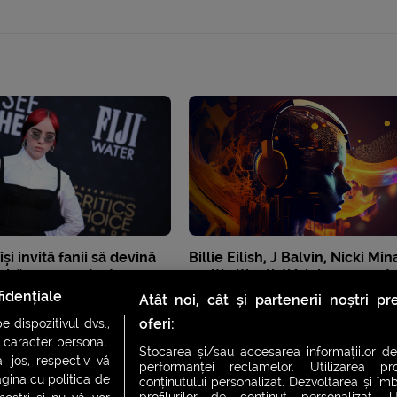
 își invită fanii să devină
Billie Eilish, J Balvin, Nicki Mina
nds” cu ea pe Instagram
mulți alți artiști își doresc prot
împotriva Inteligenței Artificia
idențiale
Atât noi, cât și partenerii noștri p
oferi:
 dispozitivul dvs.,
u caracter personal.
Stocarea și/sau accesarea informațiilor de
i jos, respectiv vă
performanței reclamelor. Utilizarea pro
agina cu politica de
conținutului personalizat. Dezvoltarea și îmb