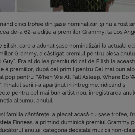
nând cinci trofee din șase nominalizări și nu a fost s
 cea de-a 62-a ediție a premiilor Grammy, la Los Ang
ie Eilish
, care a adunat șase nominalizări la actuala edi
miilor Grammy, a câștigat premiul pentru piesa anulu
 Guy”. Era al doilea premiu ridicat de Eilish la aceast
ție a premiilor, după cel primit pentru Cel mai bun a
al pop pentru ”When We All Fall Asleep, Where Do 
. Finalul serii i-a aparținut în întregime, ridicând și
eele pentru cel mai bun artist nou, înregistrarea anulu
incția albumul anului.
și familia cântăreței a plecat acasă cu șase trofee, fr
steia Finneas, a primind duminică premiul Grammy p
ducătorul anului, categoria dedicată muzicii non-clas