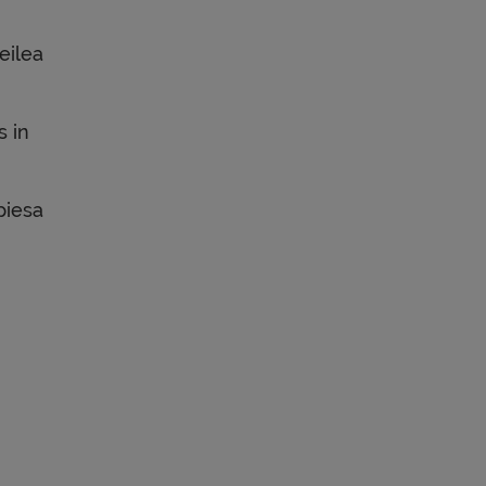
eilea
s in
piesa