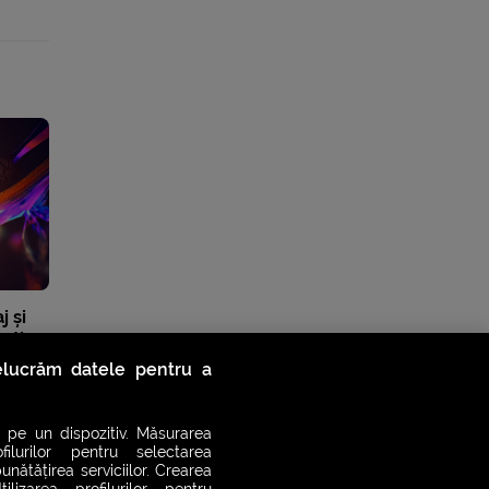
j și
ecție
le
relucrăm datele pentru a
 pe un dispozitiv. Măsurarea
filurilor pentru selectarea
unătățirea serviciilor. Crearea