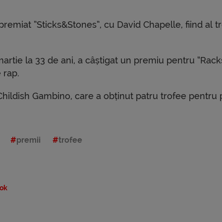
emiat ”Sticks&Stones”, cu David Chapelle, fiind al tr
artie la 33 de ani, a câștigat un premiu pentru “Rack
 rap.
hildish Gambino, care a obținut patru trofee pentru 
premii
trofee
ok