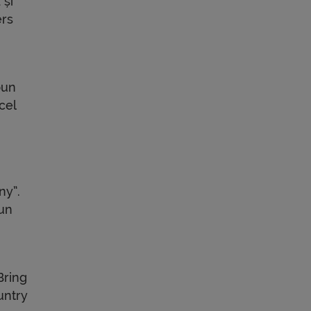
 și
ers
bun
cel
ny”.
bun
Bring
untry