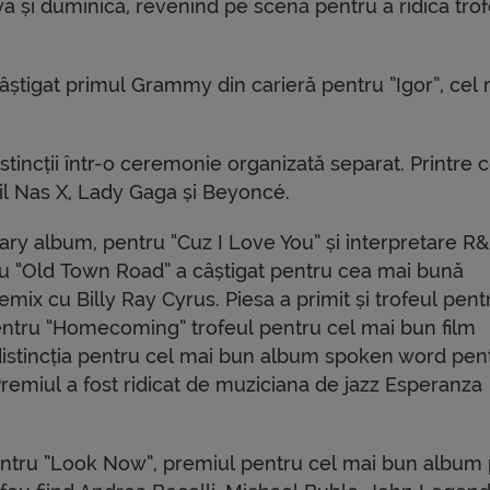
a și duminică, revenind pe scenă pentru a ridica trof
câștigat primul Grammy din carieră pentru ”Igor”, cel 
stincții într-o ceremonie organizată separat. Printre c
Lil Nas X, Lady Gaga și Beyoncé.
ary album, pentru “Cuz I Love You” și interpretare R
, cu “Old Town Road” a câștigat pentru cea mai bună
ix cu Billy Ray Cyrus. Piesa a primit și trofeul pent
entru “Homecoming” trofeul pentru cel mai bun film
distincția pentru cel mai bun album spoken word pen
remiul a fost ridicat de muziciana de jazz Esperanza
pentru ”Look Now”, premiul pentru cel mai bun album