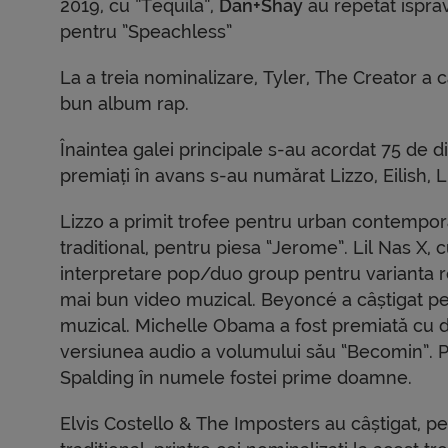
2019, cu ”Tequila”,
Dan+Shay
au repetat isprav
pentru ”Speachless”
La a treia nominalizare, Tyler, The Creator a 
bun album rap.
Înaintea galei principale s-au acordat 75 de di
premiați în avans s-au numărat Lizzo, Eilish, 
Lizzo a primit trofee pentru urban contempor
traditional, pentru piesa “Jerome”. Lil Nas X
interpretare pop/duo group pentru varianta rem
mai bun video muzical. Beyoncé a câștigat p
muzical. Michelle Obama a fost premiată cu 
versiunea audio a volumului său “Becomin”. P
Spalding în numele fostei prime doamne.
Elvis Costello & The Imposters au câștigat, 