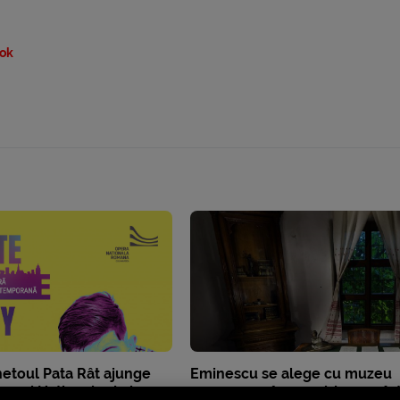
ok
hetoul Pata Rât ajunge
Eminescu se alege cu muzeu
perei Naționale de la
comun româno-moldovean înt