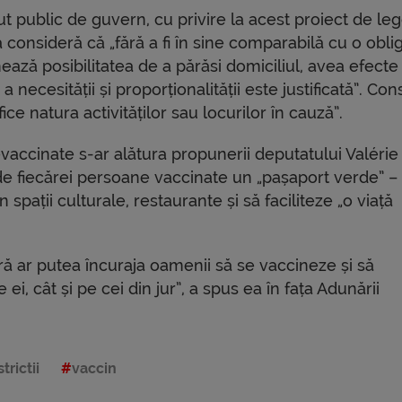
cut public de guvern, cu privire la acest proiect de leg
 consideră că „fără a fi în sine comparabilă cu o oblig
ză posibilitatea de a părăsi domiciliul, avea efecte
necesității și proporționalității este justificată”. Cons
e natura activităților sau locurilor în cauză”.
evaccinate s-ar alătura propunerii deputatului Valérie 
e fiecărei persoane vaccinate un „pașaport verde” –
spații culturale, restaurante și să faciliteze „o viață
ă ar putea încuraja oamenii să se vaccineze și să
ei, cât și pe cei din jur”, a spus ea în fața Adunării
trictii
vaccin