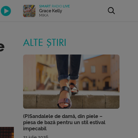
SMART
RADIO
LIVE
Grace Kelly
MIKA
e
ALTE ȘTIRI
(P)Sandalele de damă, din piele –
piesa de bază pentru un stil estival
impecabil
21 iulie 2026