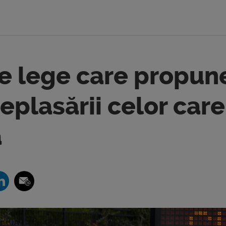
de lege care propun
eplasării celor care
ă