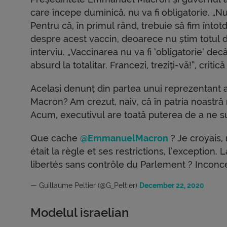
care începe duminică, nu va fi obligatorie. „N
Pentru că, în primul rând, trebuie să fim întot
despre acest vaccin, deoarece nu știm totul de
interviu. „Vaccinarea nu va fi ‘obligatorie’ de
absurd la totalitar. Francezi, treziți-vă!”, cri
Același denunț din partea unui reprezentant 
Macron? Am crezut, naiv, că în patria noastră re
Acum, executivul are toată puterea de a ne su
Que cache
@EmmanuelMacron
? Je croyais,
était la règle et ses restrictions, l’exception.
libertés sans contrôle du Parlement ? Incon
— Guillaume Peltier (@G_Peltier)
December 22, 2020
Modelul israelian