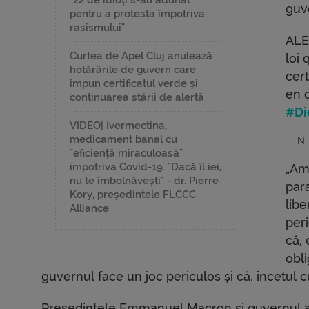
"22 de idioți s-au adunat
guv
pentru a protesta împotriva
rasismului"
ALE
Curtea de Apel Cluj anulează
loi 
hotărârile de guvern care
cert
impun certificatul verde și
en c
continuarea stării de alertă
#Di
VIDEO| Ivermectina,
medicament banal cu
— N.
"eficiență miraculoasă"
împotriva Covid-19. "Dacă îl iei,
„Am
nu te îmbolnăvești" - dr. Pierre
par
Kory, președintele FLCCC
libe
Alliance
peri
că, 
obl
guvernul face un joc periculos și că, încetul cu 
Președintele Emmanuel Macron și guvernul au 