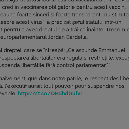
u cred în vaccinarea obligatorie pentru acest vaccin.
deauna foarte sinceri și foarte transparenți: nu știm to
spre acest virus”, a precizat șeful statului într-un
cât pentru a avea dreptul de a trăi ca înainte. Trecem 
tică europarlamentarul Jordan Bardella.
al dreptei, care se întreabă: „Ce ascunde Emmanuel
spectarea libertăților era regula și restricțiile, excep
spenda libertățile fără control parlamentar?”.
 naïvement, que dans notre patrie, le respect des libe
 Là, l’exécutif aurait tout pouvoir pour suspendre nos
cevable.
https://t.co/QHdhdGufvl