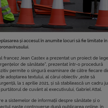
plasarea și accesul în anumite locuri să fie limitate în
oronavirusului.
erul francez Jean Castex a prezentat un proiect de leg
urgențelor de sănătate”, prezentat într-o procedură
zitiv permite o singură examinare de către fiecare di
e adoptarea textului, al cărui obiectiv „este să
rgență, la 1 aprilie 2021, și să stabilească un cadru ju
t purtătorul de cuvânt al executivului, Gabriel Attal.
re a sistemelor de informații despre sănătate și o
iectul naște controverse după publicarea online, în