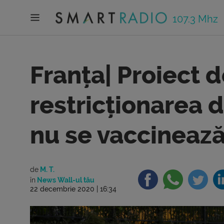
107.3 Mhz
Franța| Proiect 
restricționarea d
nu se vaccineaz
de
M. T.
în
News Wall-ul tău
22 decembrie 2020 | 16:34