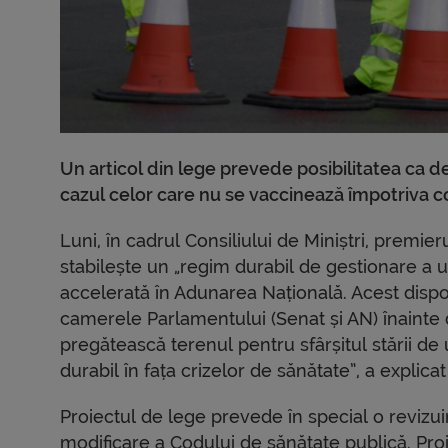
Un articol din lege prevede posibilitatea ca de
cazul celor care nu se vaccinează împotriva c
Luni, în cadrul Consiliului de Miniștri, premi
stabilește un „regim durabil de gestionare a 
accelerată în Adunarea Națională. Acest dispo
camerele Parlamentului (Senat și AN) înainte d
pregătească terenul pentru sfârșitul stării de u
durabil în fața crizelor de sănătate”, a explica
Proiectul de lege prevede în special o revizui
modificare a Codului de sănătate publică. Pro