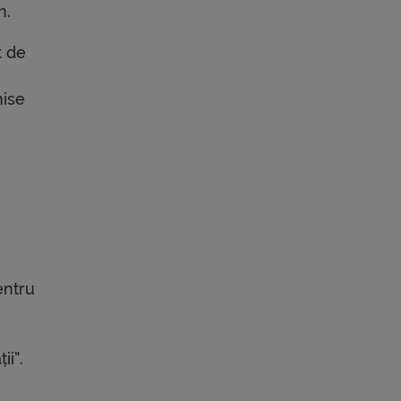
n.
t de
mise
entru
ii”.
,