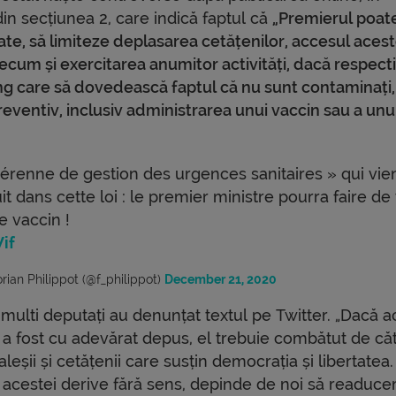
 din secțiunea 2, care indică faptul că
„Premierul poat
ate, să limiteze deplasarea cetățenilor, accesul aces
recum și exercitarea anumitor activități, dacă respecti
ng care să dovedească faptul că nu sunt contaminați,
ventiv, inclusiv administrarea unui vaccin sau a unu
 pérenne de gestion des urgences sanitaires » qui vie
it dans cette loi : le premier ministre pourra faire de
e vaccin !
if
rian Philippot (@f_philippot)
December 21, 2020
 multi deputați au denunțat textul pe Twitter. „Dacă a
t a fost cu adevărat depus, el trebuie combătut de că
 aleșii și cetățenii care susțin democrația și libertatea.
a acestei derive fără sens, depinde de noi să readuc