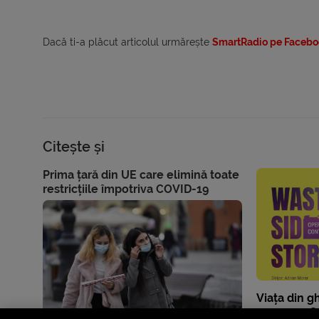
Dacă ti-a plăcut articolul urmărește
SmartRadio pe Facebo
Citește și
Prima țară din UE care elimină toate
restricțiile împotriva COVID-19
Viața din g
pe scena O