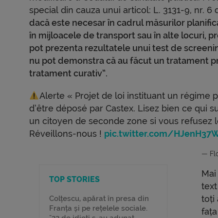
special din cauza unui articol: L. 3131-9, nr. 6
dacă este necesar în cadrul măsurilor planific
în mijloacele de transport sau în alte locuri, p
pot prezenta rezultatele unui test de screeni
nu pot demonstra că au făcut un tratament pre
tratament curativ”.
Alerte « Projet de loi instituant un régime
d’être déposé par Castex. Lisez bien ce qui su
un citoyen de seconde zone si vous refusez l
Réveillons-nous !
pic.twitter.com/HJenH37W
— Flo
Mai
TOP STORIES
tex
toți
Colțescu, apărat în presa din
Franța și pe rețelele sociale.
faț