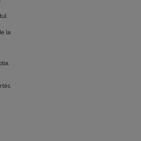
tul
de la
ția.
rtés