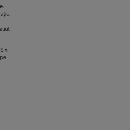
e.
ație,
iliul
Six,
 pe