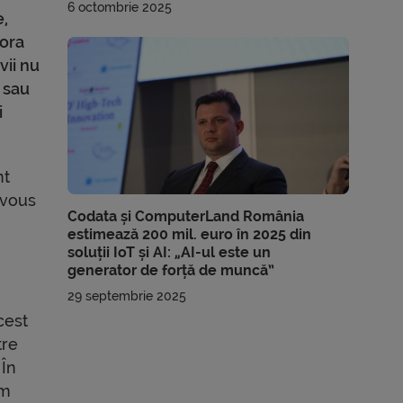
6 octombrie 2025
e,
tora
vii nu
 sau
i
nt
 vous
Codata și ComputerLand România
estimează 200 mil. euro în 2025 din
soluții IoT și AI: „AI-ul este un
generator de forță de muncă”
29 septembrie 2025
cest
tre
 În
em