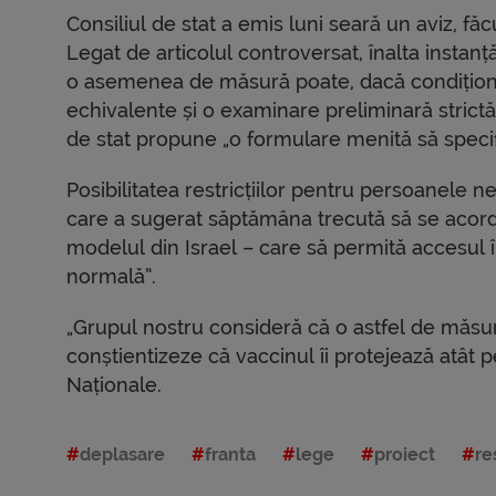
Consiliul de stat a emis luni seară un aviz, fă
Legat de articolul controversat, înalta instanță
o asemenea de măsură poate, dacă condiționea
echivalente și o examinare preliminară strictă a 
de stat propune „o formulare menită să specific
Posibilitatea restricțiilor pentru persoanele n
care a sugerat săptămâna trecută să se acord
modelul din Israel – care să permită accesul în 
normală”.
„Grupul nostru consideră că o astfel de măsur
conștientizeze că vaccinul îi protejează atât pe 
Naționale.
deplasare
franta
lege
proiect
res