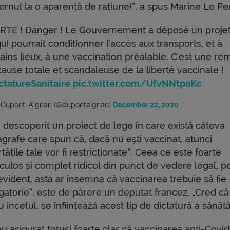
ernul la o aparență de rațiune!”, a spus Marine Le Pe
RTE ! Danger ! Le Gouvernement a déposé un proje
qui pourrait conditionner l'accès aux transports, et à
ains lieux, à une vaccination préalable. C'est une re
ause totale et scandaleuse de la liberté vaccinale !
ctatureSanitaire
pic.twitter.com/UfvNNtpaKc
 Dupont-Aignan (@dupontaignan)
December 22, 2020
 descoperit un proiect de lege în care există câteva
agrafe care spun că, dacă nu ești vaccinat, atunci
rtățile tale vor fi restricționate”. Ceea ce este foarte
culos și complet ridicol din punct de vedere legal, p
evident, asta ar însemna că vaccinarea trebuie să fie
igatorie”, este de părere un deputat francez. „Cred că
încetul, se înființează acest tip de dictatură a sănătăț
asigurat totuși foarte clar că vaccinarea anti-Covid