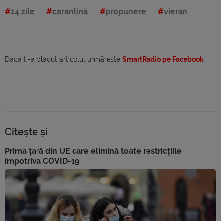
14 zile
carantină
propunere
vieran
Dacă ti-a plăcut articolul urmărește
SmartRadio pe Facebook
Citește și
Prima țară din UE care elimină toate restricțiile
împotriva COVID-19