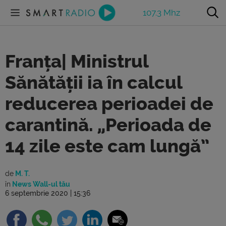
107.3 Mhz
Franța| Ministrul
Sănătății ia în calcul
reducerea perioadei de
carantină. „Perioada de
14 zile este cam lungă”
de
M. T.
în
News Wall-ul tău
6 septembrie 2020 | 15:36