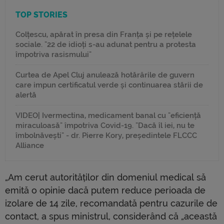
TOP STORIES
Colțescu, apărat în presa din Franța și pe rețelele
sociale. "22 de idioți s-au adunat pentru a protesta
împotriva rasismului"
Curtea de Apel Cluj anulează hotărârile de guvern
care impun certificatul verde și continuarea stării de
alertă
VIDEO| Ivermectina, medicament banal cu "eficiență
miraculoasă" împotriva Covid-19. "Dacă îl iei, nu te
îmbolnăvești" - dr. Pierre Kory, președintele FLCCC
Alliance
„Am cerut autorităților din domeniul medical să
emită o opinie dacă putem reduce perioada de
izolare de 14 zile, recomandată pentru cazurile de
contact, a spus ministrul, considerând că „această