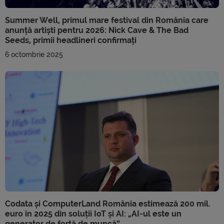
Summer Well, primul mare festival din România care
anunță artiști pentru 2026: Nick Cave & The Bad
Seeds, primii headlineri confirmați
6 octombrie 2025
Codata și ComputerLand România estimează 200 mil.
euro în 2025 din soluții IoT și AI: „AI-ul este un
generator de forță de muncă”