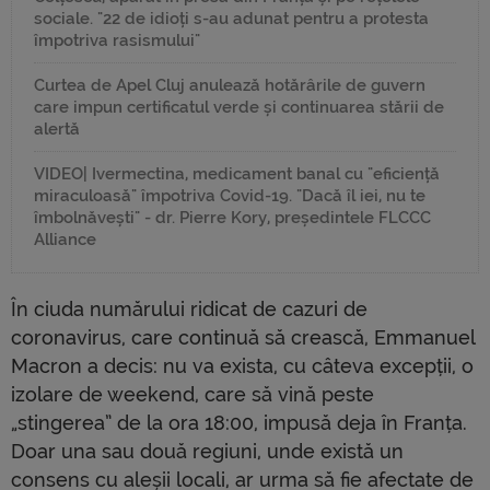
sociale. "22 de idioți s-au adunat pentru a protesta
împotriva rasismului"
Curtea de Apel Cluj anulează hotărârile de guvern
care impun certificatul verde și continuarea stării de
alertă
VIDEO| Ivermectina, medicament banal cu "eficiență
miraculoasă" împotriva Covid-19. "Dacă îl iei, nu te
îmbolnăvești" - dr. Pierre Kory, președintele FLCCC
Alliance
În ciuda numărului ridicat de cazuri de
coronavirus, care continuă să crească, Emmanuel
Macron a decis: nu va exista, cu câteva excepții, o
izolare de weekend, care să vină peste
„stingerea” de la ora 18:00, impusă deja în Franța.
Doar una sau două regiuni, unde există un
consens cu aleșii locali, ar urma să fie afectate de