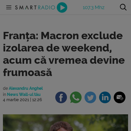
107.3 Mhz
Franța: Macron exclude
izolarea de weekend,
acum că vremea devine
frumoasă
de
Alexandru Anghel
în
News Wall-ul tău
4 martie 2021 | 12:26