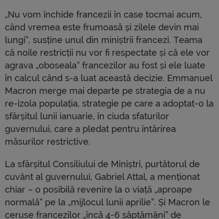
„Nu vom închide francezii în case tocmai acum,
când vremea este frumoasă și zilele devin mai
lungi”, susține unul din miniștrii francezi. Teama
că noile restricții nu vor fi respectate și că ele vor
agrava „oboseala” francezilor au fost și ele luate
în calcul când s-a luat această decizie. Emmanuel
Macron merge mai departe pe strategia de a nu
re-izola populația, strategie pe care a adoptat-o ​​la
sfârșitul lunii ianuarie, în ciuda sfaturilor
guvernului, care a pledat pentru întărirea
măsurilor restrictive.
La sfârșitul Consiliului de Miniștri, purtătorul de
cuvânt al guvernului, Gabriel Attal, a menționat
chiar – o posibilă revenire la o viață „aproape
normală” pe la „mijlocul lunii aprilie”. Și Macron le
ceruse francezilor „încă 4-6 săptămâni” de