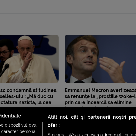
isc condamnă atitudinea
Emmanuel Macron avertizeaz
xelles-ului: „Mă duc cu
să renunțe la „prostiile woke-i
ictatura nazistă, la cea
prin care încearcă să elimine
”
termeni ca „domni, doamne,
Crăciun”
idențiale
Atât noi, cât și partenerii noștri p
oferi:
 dispozitivul dvs.,
u caracter personal.
Stocarea și/sau accesarea informațiilor de