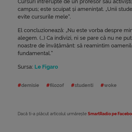
Cursuri întrerupte de un profesor sau activiști
campus; este scuipat și amenințat. „Unii studen
evite cursurile mele”.
El concluzionează: „Nu este vorba despre mine.
alegem. (…) Ca indivizi, ni se pare că nu ne put
noastre de învățământ: să reamintim oamenilo
fundamental.”
Sursa:
Le Figaro
demisie
filozof
studenti
woke
Dacă ti-a plăcut articolul urmărește
SmartRadio pe Facebo