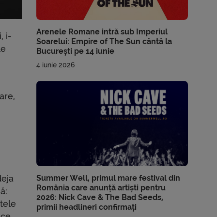
Arenele Romane intră sub Imperiul
 i-
Soarelui: Empire of The Sun cântă la
le
București pe 14 iunie
4 iunie 2026
are,
Summer Well, primul mare festival din
deja
România care anunță artiști pentru
ă:
2026: Nick Cave & The Bad Seeds,
ntele
primii headlineri confirmați
ace