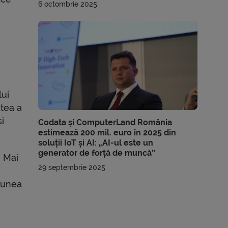
6 octombrie 2025
lui
atea a
i
Codata și ComputerLand România
estimează 200 mil. euro în 2025 din
soluții IoT și AI: „AI-ul este un
generator de forță de muncă”
. Mai
29 septembrie 2025
siunea