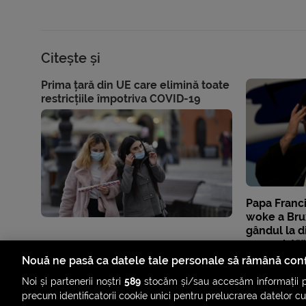
Citește și
Prima țară din UE care elimină toate
restricțiile împotriva COVID-19
Papa Franc
woke a Bru
gândul la d
comunistă
Nouă ne pasă ca datele tale personale să rămână conf
Noi și partenerii noștri
589
stocăm și/sau accesăm informații pe
precum identificatorii cookie unici pentru prelucrarea datelor c