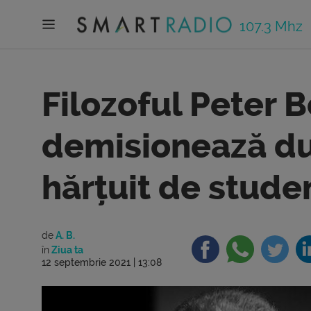
107.3 Mhz
Filozoful Peter 
demisionează dup
hărțuit de stude
de
A. B.
în
Ziua ta
12 septembrie 2021 | 13:08