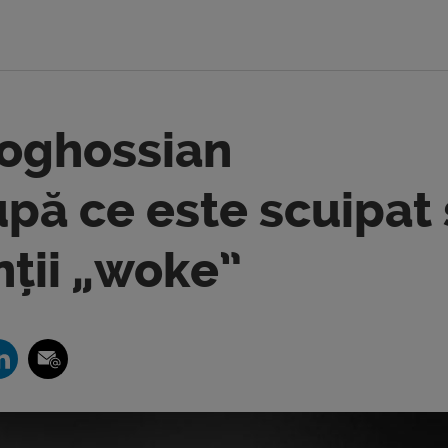
Boghossian
ă ce este scuipat 
nții „woke”