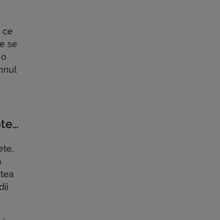
i
ă ce
re se
 o
mnul
pte…
ete,
n
atea
dii