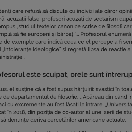
enți care refuză să discute cu indivizi ale căror opini
ră; acuzații false; profesori acuzați de sectarism dup
ropus „studiul textelor canonice scrise de filosofi ca
âmplă să fie europeni și bărbați”… Profesorul enumeră
ie de exemple care indică ceea ce el percepe a fi se
 „intoleranțe ideologice” și regretă lipsa de reacție a
nistrației.
fesorul este scuipat, orele sunt întreru
lus, el susține că a fost supus hărțuirii: svastici în toal
e de departamentul de filosofie. „ Apăreau din când î
ci cu excremente au fost lăsați la intrare. „Universit
 în 2018, din poziția de co-autor al unei serii de stu
te să denunțe deriva cercetărilor americane actuale.