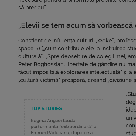
să predau”.
„Elevii se tem acum să vorbească 
Conștient de influența culturii „woke”, profesor
space ») („cum contribuie ele la instruirea stud
culturală”. „Spre deosebire de colegii mei, am p
Peter Boghossian, libertate de gândire nu mai a
făcut imposibilă explorarea intelectuală” și a e
„cultură victimă” prosperă, creând „diviziune și
„St
degr
TOP STORIES
ideo
univ
Regina Angliei laudă
cons
performanța "extraordinară" a
Emmei Răducanu, după ce a
stu