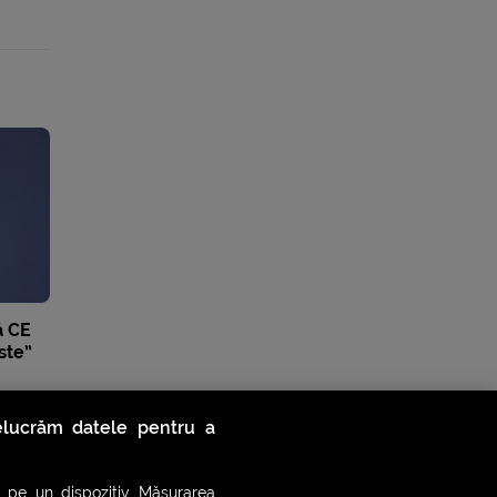
ă CE
ste”
relucrăm datele pentru a
 pe un dispozitiv. Măsurarea