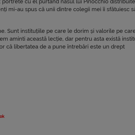
; portrete cu el purtând nasul lui Pinocchio distribuite
ți mi-au spus că unii dintre colegii mei îi sfătuiesc s
 Sunt instituțiile pe care le dorim și valorile pe care
em aminti această lecție, dar pentru asta există institu
r că libertatea de a pune întrebări este un drept
ok