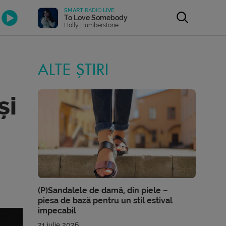
SMART
RADIO
LIVE
To Love Somebody
Holly Humberstone
ALTE ȘTIRI
și
(P)Sandalele de damă, din piele –
piesa de bază pentru un stil estival
impecabil
21 iulie 2026