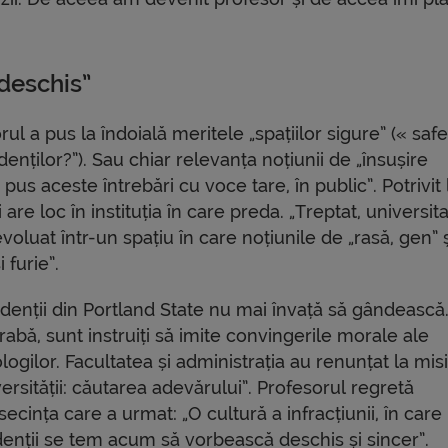
deschis”
ul a pus la îndoială meritele „spațiilor sigure” (« safe
enților?”). Sau chiar relevanța noțiunii de „însușire
us aceste întrebări cu voce tare, în public”. Potrivit 
re loc în instituția în care preda. „Treptat, universit
voluat într-un spațiu în care noțiunile de „rasă, gen” ș
 furie”.
udenții din Portland State nu mai învață să gândească
abă, sunt instruiți să imite convingerile morale ale
logilor. Facultatea și administrația au renunțat la mi
ersității: căutarea adevărului”. Profesorul regretă
ecința care a urmat: „O cultură a infracțiunii, în care
denții se tem acum să vorbească deschis și sincer”.