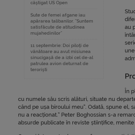
câștigat US Open
Stud
Sute de femei afgane iau
dife
apărarea talibanilor. "Suntem
au p
satisfăcute de atitudinea
mujahedinilor"
înt
ser
11 septembrie: Doi piloți de
unei
vânătoare au avut misiunea
sinucigașă de a izbi cel de-al
admi
patrulea avion deturnat de
teroriști
Pro
În p
cu numele său scris alături, situate nu depart
când pe ușa biroului meu”. Odată, spune el, sa
nu a reacționat.” Peter Boghossian s-a remarcat
absurde publicate în reviste științifice, meni