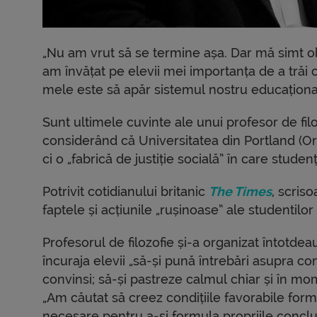
„Nu am vrut să se termine așa. Dar mă simt ob
am învățat pe elevii mei importanța de a trăi
mele este să apăr sistemul nostru educațional 
Sunt ultimele cuvinte ale unui profesor de fil
considerând că Universitatea din Portland (Or
ci o „fabrică de justiție socială” în care stude
Potrivit cotidianului britanic
The Times
, scris
faptele și acțiunile „rușinoase” ale studentilor
Profesorul de filozofie și-a organizat întotdeau
încuraja elevii „să-și pună întrebări asupra co
convinsi; să-și pastreze calmul chiar și în mo
„Am căutat să creez condițiile favorabile formă
necesare pentru a-și formula propriile conclu