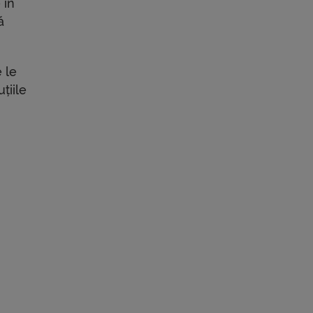
 în
ă
 le
țiile