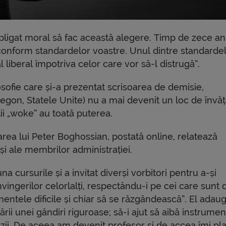
ligat moral să fac această alegere. Timp de zece ani,
 conform standardelor voastre. Unul dintre standarde
liberal împotriva celor care vor să-l distrugă”.
osofie care și-a prezentat scrisoarea de demisie,
egon, Statele Unite) nu a mai devenit un loc de învăț
nții „woke” au toată puterea.
oarea lui Peter Boghossian, postată online, relatează
 și ale membrilor administrației.
na cursurile și a invitat diverși vorbitori pentru a-și
nvingerilor celorlalți, respectându-i pe cei care sunt 
mentele dificile și chiar să se răzgândească”. El adaug
rii unei gândiri riguroase; să-i ajut să aibă instrume
zii. De aceea am devenit profesor și de accea îmi pl