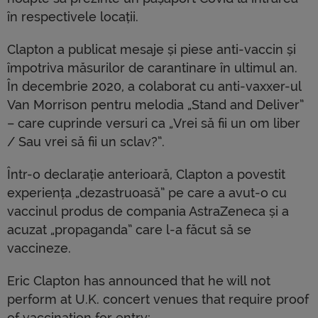
în respectivele locații.
Clapton a publicat mesaje și piese anti-vaccin și
împotriva măsurilor de carantinare în ultimul an.
În decembrie 2020, a colaborat cu anti-vaxxer-ul
Van Morrison pentru melodia „Stand and Deliver”
– care cuprinde versuri ca „Vrei să fii un om liber
/ Sau vrei să fii un sclav?”.
Într-o declarație anterioară, Clapton a povestit
experiența „dezastruoasă” pe care a avut-o cu
vaccinul produs de compania AstraZeneca și a
acuzat „propaganda” care l-a făcut să se
vaccineze.
Eric Clapton has announced that he will not
perform at U.K. concert venues that require proof
of vaccination for entry: