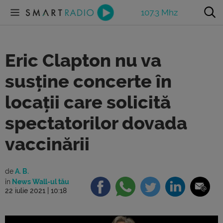
107.3 Mhz
Eric Clapton nu va
susține concerte în
locații care solicită
spectatorilor dovada
vaccinării
de
A. B.
în
News Wall-ul tău
22 iulie 2021 | 10:18