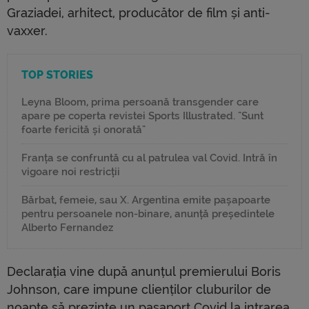
Graziadei, arhitect, producător de film și anti-
vaxxer.
TOP STORIES
Leyna Bloom, prima persoană transgender care
apare pe coperta revistei Sports Illustrated. "Sunt
foarte fericită și onorată"
Franța se confruntă cu al patrulea val Covid. Intră în
vigoare noi restricții
Bărbat, femeie, sau X. Argentina emite pașapoarte
pentru persoanele non-binare, anunță președintele
Alberto Fernandez
Declarația vine după anunțul premierului Boris
Johnson, care impune clienților cluburilor de
noapte să prezinte un pașaport Covid la intrarea