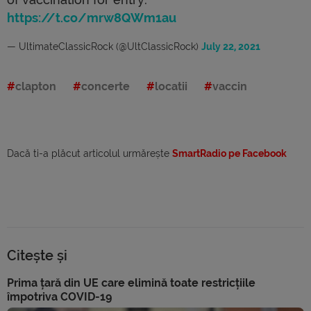
https://t.co/mrw8QWm1au
— UltimateClassicRock (@UltClassicRock)
July 22, 2021
clapton
concerte
locatii
vaccin
Dacă ti-a plăcut articolul urmărește
SmartRadio pe Facebook
Citește și
Prima țară din UE care elimină toate restricțiile
împotriva COVID-19