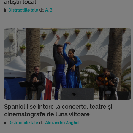
artiștii locali
în
Distracțiile tale
de
A. B.
Spaniolii se întorc la concerte, teatre și
cinematografe de luna viitoare
în
Distracțiile tale
de
Alexandru Anghel