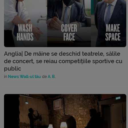
Anglia| De mâine se deschid teatrele, sălile
de concert, se reiau competițiile sportive cu
public
în
News Wall-ul tău
de
A. B.