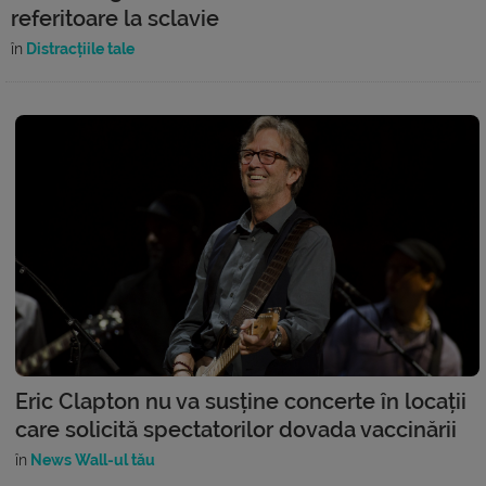
referitoare la sclavie
în
Distracțiile tale
Eric Clapton nu va susține concerte în locații
care solicită spectatorilor dovada vaccinării
în
News Wall-ul tău