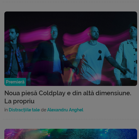
Premieră
Noua piesă Coldplay e din altă dimensiune.
La propriu
în
Distracțiile tale
de
Alexandru Anghel