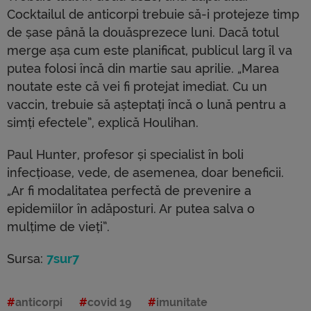
Cocktailul de anticorpi trebuie să-i protejeze timp
de șase până la douăsprezece luni. Dacă totul
merge așa cum este planificat, publicul larg îl va
putea folosi încă din martie sau aprilie. „Marea
noutate este că vei fi protejat imediat. Cu un
vaccin, trebuie să așteptați încă o lună pentru a
simți efectele”, explică Houlihan.
Paul Hunter, profesor și specialist în boli
infecțioase, vede, de asemenea, doar beneficii.
„Ar fi modalitatea perfectă de prevenire a
epidemiilor în adăposturi. Ar putea salva o
mulțime de vieți”.
Sursa:
7sur7
anticorpi
covid 19
imunitate