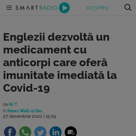
107.3 Mhz
Englezii dezvoltă un
medicament cu
anticorpi care oferă
imunitate imediată la
Covid-19
de
M. T.
în
News Wall-ul tău
27 decembrie 2020 | 15:09