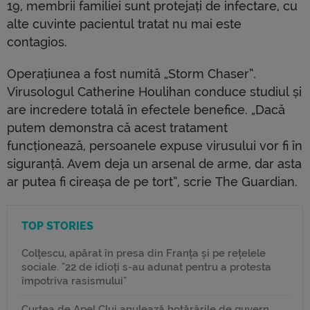
19, membrii familiei sunt protejați de infectare, cu
alte cuvinte pacientul tratat nu mai este
contagios.
Operațiunea a fost numită „Storm Chaser”.
Virusologul Catherine Houlihan conduce studiul și
are incredere totală în efectele benefice. „Dacă
putem demonstra că acest tratament
funcționează, persoanele expuse virusului vor fi în
siguranță. Avem deja un arsenal de arme, dar asta
ar putea fi cireașa de pe tort”, scrie The Guardian.
TOP STORIES
Colțescu, apărat în presa din Franța și pe rețelele
sociale. "22 de idioți s-au adunat pentru a protesta
împotriva rasismului"
Curtea de Apel Cluj anulează hotărârile de guvern