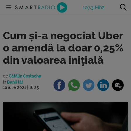
107.3 Mhz
Cum și-a negociat Uber
o amendă la doar 0,25%
din valoarea inițială
de
Cătălin Costache
în
Banii tăi
16 iulie 2021 | 16:25