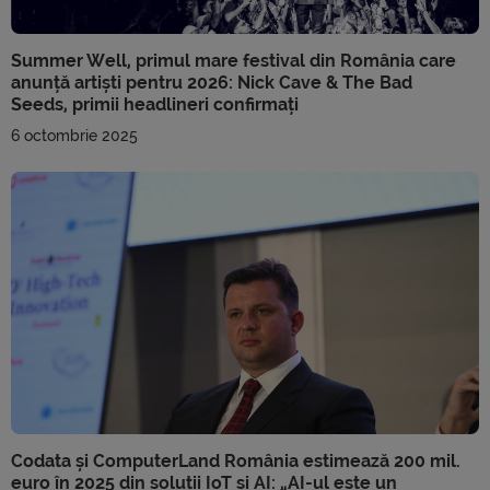
Summer Well, primul mare festival din România care
anunță artiști pentru 2026: Nick Cave & The Bad
Seeds, primii headlineri confirmați
6 octombrie 2025
Codata și ComputerLand România estimează 200 mil.
euro în 2025 din soluții IoT și AI: „AI-ul este un