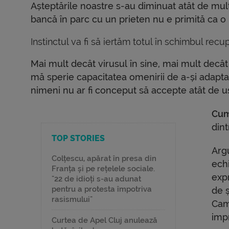
Așteptările noastre s-au diminuat atât de mult 
bancă în parc cu un prieten nu e primită ca o 
Instinctul va fi să iertăm totul în schimbul recup
Mai mult decât virusul în sine, mai mult decât 
mă sperie capacitatea omenirii de a-și adapta
nimeni nu ar fi conceput să accepte atât de ușo
Cum
dint
TOP STORIES
Argu
Colțescu, apărat în presa din
echi
Franța și pe rețelele sociale.
expr
"22 de idioți s-au adunat
pentru a protesta împotriva
de 
rasismului"
Camp
impr
Curtea de Apel Cluj anulează