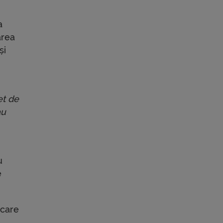
a
area
și
et de
au
u
e
 care
,