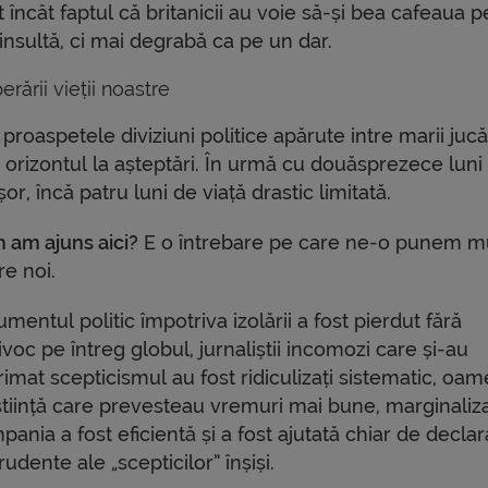
încât faptul că britanicii au voie să-și bea cafeaua p
insultă, ci mai degrabă ca pe un dar.
erării vieții noastre
proaspetele diviziuni politice apărute intre marii jucăt
 orizontul la așteptări. În urmă cu douăsprezece luni
r, încă patru luni de viață drastic limitată.
 am ajuns aici?
E o întrebare pe care ne-o punem mu
re noi.
mentul politic împotriva izolării a fost pierdut fără
voc pe întreg globul, jurnaliștii incomozi care și-au
imat scepticismul au fost ridiculizați sistematic, oam
știință care prevesteau vremuri mai bune, marginaliza
ania a fost eficientă și a fost ajutată chiar de declara
udente ale „scepticilor” înșiși.