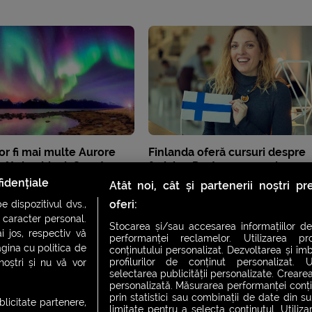
vor fi mai multe Aurore
Finlanda oferă cursuri despre
cât de obicei. Cum te
fericire. Peste 150.000 de oam
le poți vedea?
vor putea învăța și online
idențiale
Atât noi, cât și partenerii noștri p
oferi:
 dispozitivul dvs.,
u caracter personal.
Stocarea și/sau accesarea informațiilor de
i jos, respectiv vă
performanței reclamelor. Utilizarea pro
agina cu politica de
conținutului personalizat. Dezvoltarea și îmb
profilurilor de conținut personalizat. Ut
 noștri și nu vă vor
selectarea publicității personalizate. Crearea
personalizată. Măsurarea performanței conțin
prin statistici sau combinații de date din sur
ublicitate partenere,
limitate pentru a selecta conținutul. Utiliz