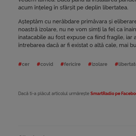
acum înțeleg în sfârșit pe deplin libertatea.
Așteptăm cu nerăbdare primăvara și eliberar
noastră izolare, nu ne vom simți la fel ca înain
inatacabile au fost expuse ca fiind fragile, iar a
întrebarea dacă ar fi existat o altă cale, mai b
cer
covid
fericire
izolare
liberta
Dacă ti-a plăcut articolul urmărește
SmartRadio pe Facebo