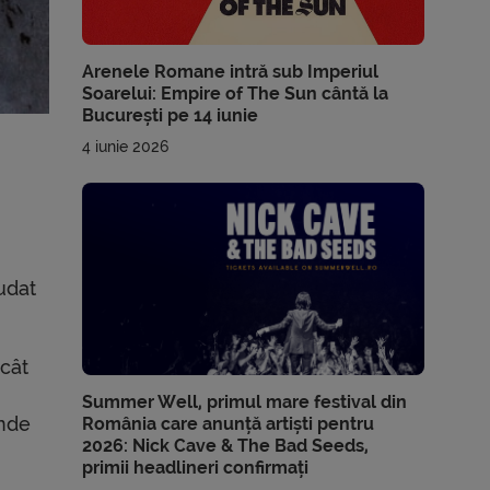
Arenele Romane intră sub Imperiul
Soarelui: Empire of The Sun cântă la
București pe 14 iunie
4 iunie 2026
udat
ncât
Summer Well, primul mare festival din
unde
România care anunță artiști pentru
2026: Nick Cave & The Bad Seeds,
primii headlineri confirmați