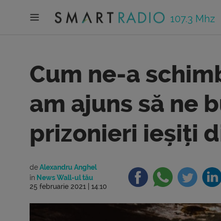
107.3 Mhz
Cum ne-a schimb
am ajuns să ne 
prizonieri ieșiți 
de
Alexandru Anghel
în
News Wall-ul tău
25 februarie 2021 | 14:10