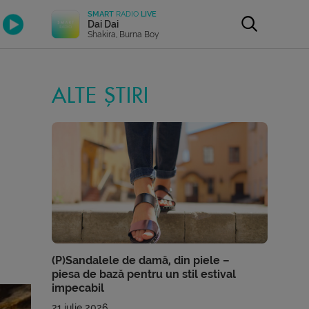
SMART
RADIO
LIVE
Dai Dai
Shakira, Burna Boy
ALTE ȘTIRI
(P)Sandalele de damă, din piele –
piesa de bază pentru un stil estival
impecabil
21 iulie 2026