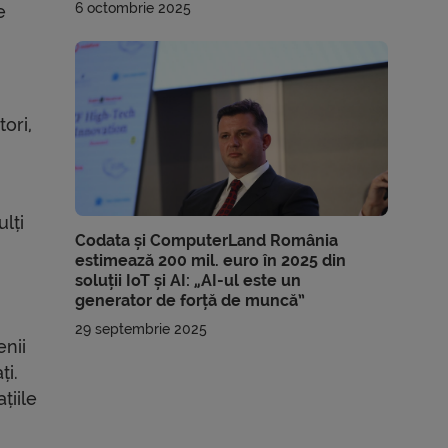
6 octombrie 2025
e
ori,
lți
Codata și ComputerLand România
estimează 200 mil. euro în 2025 din
soluții IoT și AI: „AI-ul este un
generator de forță de muncă”
29 septembrie 2025
enii
ți.
țiile