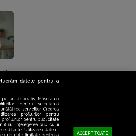
eni
relucrăm datele pentru a
 pe un dispozitiv. Măsurarea
filurilor pentru selectarea
unătățirea serviciilor. Crearea
ilizarea profilurilor pentru
 profilurilor pentru publicitate
utului. Înțelegerea publicului
se diferite. Utilizarea datelor
ACCEPT TOATE
area de date limitate pentru a