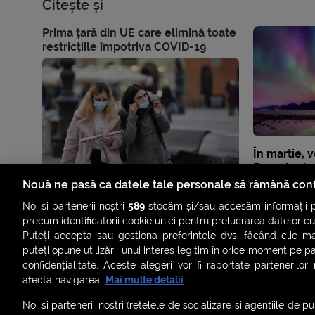
Citește și
Prima țară din UE care elimină toate
restricțiile împotriva COVID-19
În martie, 
Boreale de
asiguri că 
Nouă ne pasă ca datele tale personale să rămână conf
Noi și partenerii noștri
589
stocăm și/sau accesăm informații pe
precum identificatorii cookie unici pentru prelucrarea datelor c
Puteți accepta sau gestiona preferințele dvs. făcând clic ma
puteți opune utilizării unui interes legitim în orice moment pe p
confidențialitate. Aceste alegeri vor fi raportate partenerilor
afecta navigarea.
Mai multe detalii
Noi si partenerii nostri (retelele de socializare si agentiile de p