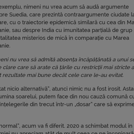
exemplu, nimeni nu vrea acum să audă argumente
pre Suedia, care prezintă contraargumente ciudate l
are, cu o traiectorie epidemică similară cu cea din M
anie, sau despre India cu imunitatea parțială de grup 
talitatea misterios de mică în comparație cu Marea
anie.
eni nu vrea să admită absența încăpățânată a unui s
 clare care să arate că țările cu restricții mai stricte 
t rezultate mai bune decât cele care le-au evitat.
t nicio alternativă”, atunci nimic nu a fost irosit. Asta
 lumina soarelui, putem face din nou cauză comună c
eînțelegerile din trecut într-un „dosar” care să exprim
normal”, acum va fi diferit. 2020 a schimbat modul în
iei nu apreciam atât de mult ceea ce ne înconjoară