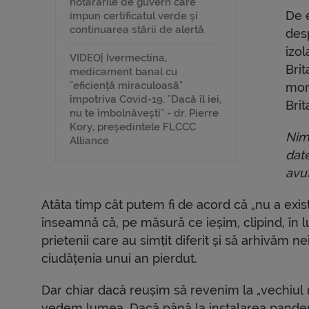
hotărârile de guvern care
De 
impun certificatul verde și
continuarea stării de alertă
des
izol
VIDEO| Ivermectina,
Brit
medicament banal cu
"eficiență miraculoasă"
mor
împotriva Covid-19. "Dacă îl iei,
Brit
nu te îmbolnăvești" - dr. Pierre
Kory, președintele FLCCC
Nim
Alliance
date
avu
Atâta timp cât putem fi de acord că „nu a exista
înseamnă că, pe măsură ce ieșim, clipind, în
prietenii care au simțit diferit și să arhivăm n
ciudățenia unui an pierdut.
Dar chiar dacă reușim să revenim la „vechiul 
vedem lumea. Dacă până la instalarea pandem