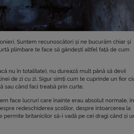
nieri. Suntem recunoscători și ne bucurăm chiar și
urtă plimbare te face să gândești altfel față de cum
acă nu în totalitate), nu durează mult până să devii
nei de zi cu zi. Sigur simți cum te cuprinde un fior ci
tă sau când faci treabă prin curte.
em face lucruri care înainte erau absolut normale, î
espre redeschiderea școlilor, despre întoarcerea la
a le permite britanicilor să-i vadă pe cei dragi când și 