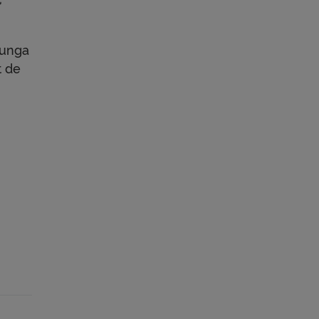
lunga
t de