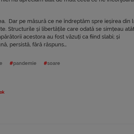
ea. Dar pe măsură ce ne îndreptăm spre ieșirea din 
te. Structurile și libertățile care odată se simțeau atâ
părătorii acestora au fost văzuți ca fiind slabi; și
ună, persistă, fără răspuns…
te
pandemie
soare
ok