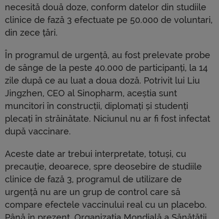
necesită două doze, conform datelor din studiile
clinice de fază 3 efectuate pe 50.000 de voluntari,
din zece țări.
În programul de urgență, au fost prelevate probe
de sânge de la peste 40.000 de participanți, la 14
zile după ce au luat a doua doză. Potrivit lui Liu
Jingzhen, CEO al Sinopharm, aceștia sunt
muncitori în construcții, diplomați și studenți
plecați în străinătate. Niciunul nu ar fi fost infectat
după vaccinare.
Aceste date ar trebui interpretate, totuși, cu
precauție, deoarece, spre deosebire de studiile
clinice de fază 3, programul de utilizare de
urgență nu are un grup de control care să
compare efectele vaccinului real cu un placebo.
Până în prezent, Organizația Mondială a Sănătății