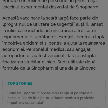
Aproape un milion de persoane au primit deja
vaccinul experimental dezvoltat de Sinopharm.
Această vaccinare la scară largă face parte din
„programul de utilizare de urgență” al țării, lansat
în iulie, care include administrarea a trei seruri
experimentale lucrătorilor esențiali, pentru a lupta
împotriva epidemiei și pentru a ajuta la relansarea
economiei. Personalul medical sau angajații
aeroporturilor au fost vaccinați, fără a aștepta
finalizarea studiilor clinice. Sunt utilizate două
formule de la Sinopharm și una de la Sinovac.
TOP STORIES
Colțescu, apărat în presa din Franța și pe rețelele
sociale. "22 de idioți s-au adunat pentru a protesta
împotriva rasismului"