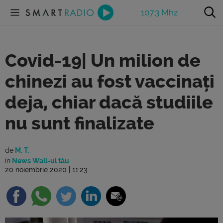
107.3 Mhz
Covid-19| Un milion de
chinezi au fost vaccinați
deja, chiar dacă studiile
nu sunt finalizate
de
M. T.
în
News Wall-ul tău
20 noiembrie 2020 | 11:23