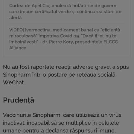
Curtea de Apel Cluj anulează hotărârile de guvern
care impun certificatul verde și continuarea stării de
alertă
VIDEO| Ivermectina, medicament banal cu "eficiență
miraculoasă" împotriva Covid-19. "Dacă îl iei, nu te
îmbolnăvești" - dr. Pierre Kory, președintele FLCCC
Alliance
Nu au fost raportate reacții adverse grave, a spus
Sinopharm într-o postare pe rețeaua socială
WeChat.
Prudență
Vaccinurile Sinopharm, care utilizează un virus
inactivat, incapabil să se multiplice în celulele
umane pentru a declanșa răspunsuri imune,