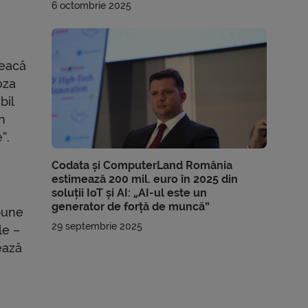
6 octombrie 2025
reacă
oza
bil
in
”.
Codata și ComputerLand România
estimează 200 mil. euro în 2025 din
soluții IoT și AI: „AI-ul este un
generator de forță de muncă”
pune
29 septembrie 2025
le –
nează