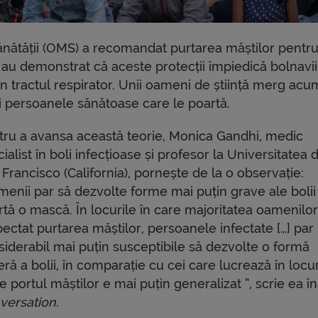
ănătății (OMS) a recomandat purtarea măștilor pentru
au demonstrat că aceste protecții împiedică bolnavii
 tractul respirator. Unii oameni de știință merg acu
i persoanele sănătoase care le poartă.
tru a avansa această teorie, Monica Gandhi, medic
ialist în boli infecțioase și profesor la Universitatea 
Francisco (California), pornește de la o observație:
menii par să dezvolte forme mai puțin grave ale boli
rtă o mască. În locurile în care majoritatea oamenilo
ectat purtarea măștilor, persoanele infectate […] par
siderabil mai puțin susceptibile să dezvolte o formă
ră a bolii, în comparație cu cei care lucrează în locur
 portul măștilor e mai puțin generalizat ”, scrie ea î
versation
.