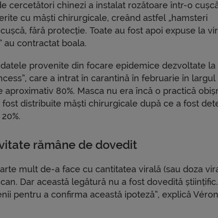
 cercetători chinezi a instalat rozătoare într-o cușc
rite cu măști chirurgicale, creând astfel „hamsteri
 cușcă, fără protecție. Toate au fost apoi expuse la vir
 au contractat boala.
atele provenite din focare epidemice dezvoltate la
ss”, care a intrat în carantină în februarie în largul
de aproximativ 80%. Masca nu era încă o practică obișn
ost distribuite măști chirurgicale după ce a fost det
 20%.
ivitate rămâne de dovedit
arte mult de-a face cu cantitatea virală (sau doza vira
ican. Dar această legătură nu a fost dovedită științific
nii pentru a confirma această ipoteză”, explică Véro