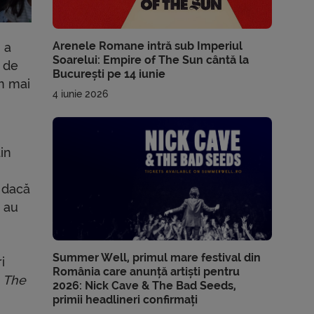
Arenele Romane intră sub Imperiul
 a
Soarelui: Empire of The Sun cântă la
 de
București pe 14 iunie
m mai
4 iunie 2026
din
i dacă
r au
Summer Well, primul mare festival din
i
România care anunță artiști pentru
n
The
2026: Nick Cave & The Bad Seeds,
primii headlineri confirmați