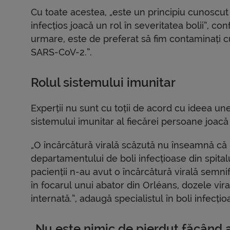
Cu toate acestea, „este un principiu cunoscut p
infecțios joacă un rol în severitatea bolii”, co
urmare, este de preferat să fim contaminați cu
SARS-CoV-2.”.
Rolul sistemului imunitar
Experții nu sunt cu toții de acord cu ideea unei
sistemului imunitar al fiecărei persoane joac
„O încărcătură virală scăzută nu înseamnă că b
departamentului de boli infecțioase din spital
pacienții n-au avut o încărcătură virală semnifi
în ​​focarul unui abator din Orléans, dozele vir
internată.”, adaugă specialistul în boli infecțio
„Nu este nimic de pierdut făcând 