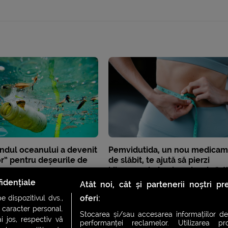
ndul oceanului a devenit
Pemvidutida, un nou medicam
r” pentru deșeurile de
de slăbit, te ajută să pierzi
kilogramele în plus, dar și să-ți
păstrezi mușchii
idențiale
Atât noi, cât și partenerii noștri p
oferi:
 dispozitivul dvs.,
u caracter personal.
Stocarea și/sau accesarea informațiilor de
i jos, respectiv vă
performanței reclamelor. Utilizarea pro