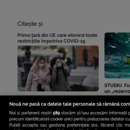
Citește și
Prima țară din UE care elimină toate
restricțiile împotriva COVID-19
STUDIU. Fu
un „rezervo
plastic
Nouă ne pasă ca datele tale personale să rămână conf
Noi și partenerii noștri
589
stocăm și/sau accesăm informații pe
precum identificatorii cookie unici pentru prelucrarea datelor c
Puteți accepta sau gestiona preferințele dvs. făcând clic ma