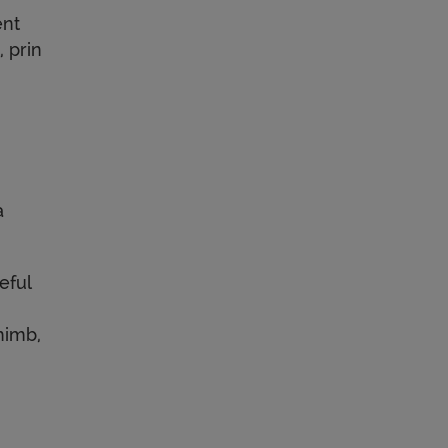
ent
, prin
a
eful
chimb,