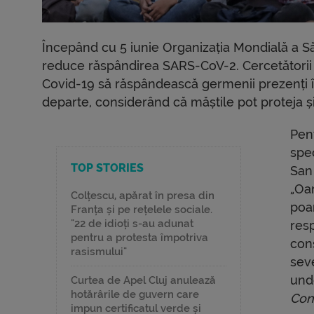
Începând cu 5 iunie Organizația Mondială a S
reduce răspândirea SARS-CoV-2. Cercetătorii 
Covid-19 să răspândească germenii prezenți în
departe, considerând că măștile pot proteja ș
Pen
spec
TOP STORIES
San 
„Oa
Colțescu, apărat în presa din
poa
Franța și pe rețelele sociale.
"22 de idioți s-au adunat
resp
pentru a protesta împotriva
con
rasismului"
seve
unde
Curtea de Apel Cluj anulează
hotărârile de guvern care
Con
impun certificatul verde și