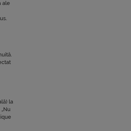
ă ale
us.
uită.
ectat
lă) la
. „Nu
nique