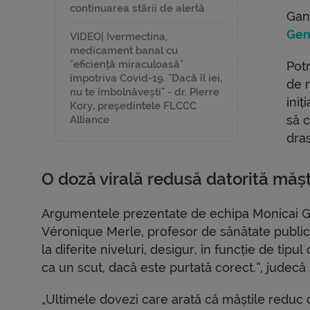
continuarea stării de alertă
Gand
Gen
VIDEO| Ivermectina,
medicament banal cu
"eficiență miraculoasă"
Potr
împotriva Covid-19. "Dacă îl iei,
de 
nu te îmbolnăvești" - dr. Pierre
iniț
Kory, președintele FLCCC
să c
Alliance
dra
O doză virală redusă datorită mășt
Argumentele prezentate de echipa Monicai Ga
Véronique Merle, profesor de sănătate publică 
la diferite niveluri, desigur, în funcție de tipul
ca un scut, dacă este purtată corect.”, judecă 
„Ultimele dovezi care arată că măștile reduc 