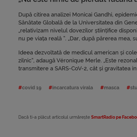
După citirea analizei Monicai Gandhi, epidemio
Sănătate Globală de la Universitatea din Gen
„relativizam nivelul dovezilor științifice dispo
nu pe viața reală ”. „Dar, după părerea mea, 
Ideea dezvoltată de medicul american și cole
zilnic”, adaugă Véronique Merle. „Este rezona
transmitere a SARS-CoV-2, cât și gravitatea in
covid 19
incarcatura virala
masca
st
Dacă ti-a plăcut articolul urmărește
SmartRadio pe Facebo