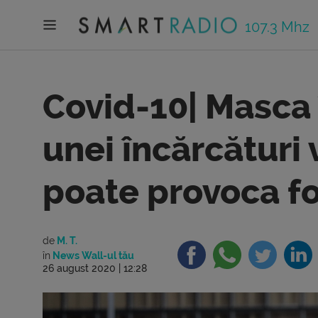
107.3 Mhz
Covid-10| Masca
unei încărcături 
poate provoca fo
de
M. T.
în
News Wall-ul tău
26 august 2020 | 12:28