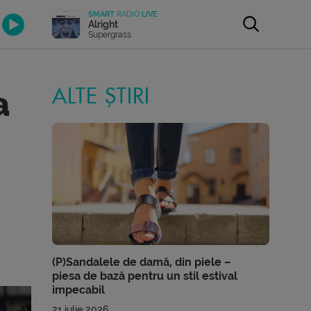
SMART
RADIO
LIVE
Alright
Supergrass
a
ALTE ȘTIRI
(P)Sandalele de damă, din piele –
piesa de bază pentru un stil estival
impecabil
21 iulie 2026