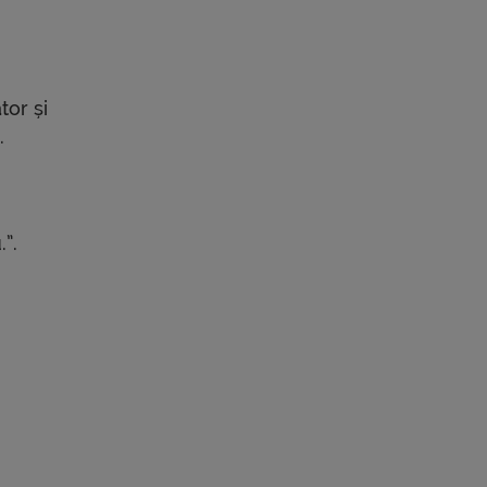
tor și
.
”.