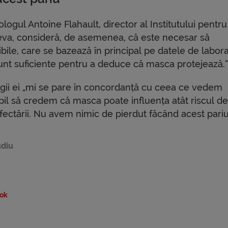
logul Antoine Flahault, director al Institutului pentru
eva, consideră, de asemenea, că este necesar să
nibile, care se bazează în principal pe datele de labora
sunt suficiente pentru a deduce că masca protejează.”
gii ei „mi se pare în concordanță cu ceea ce vedem
bil să credem că masca poate influența atât riscul de
fectării. Nu avem nimic de pierdut făcând acest pariu.
udiu
ok