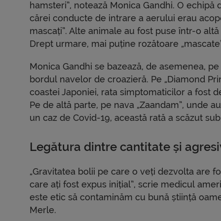
hamsteri”, notează Monica Gandhi. O echipă de
cărei conducte de intrare a aerului erau acope
mascați”. Alte animale au fost puse într-o altă
Drept urmare, mai puține rozătoare „mascate”
Monica Gandhi se bazează, de asemenea, pe d
bordul navelor de croazieră. Pe „Diamond Prince
coastei Japoniei, rata simptomaticilor a fost 
Pe de altă parte, pe nava „Zaandam”, unde au f
un caz de Covid-19, această rată a scăzut sub
Legătura dintre cantitate și agres
„Gravitatea bolii pe care o veți dezvolta are fo
care ați fost expus inițial”, scrie medicul amer
este etic să contaminăm cu bună știință oame
Merle.