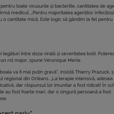
entru toate virusurile și bacteriile, cantitatea de ag
nfirmă medicul. „Pentru majoritatea agenților infecțioși
 o cantitate mică. Este logic să gândim la fel pentru
 legături între doza virală și severitatea bolii. Putere
ă un rol major, spune Véronique Merle.
oala va fi mai puțin gravă”, insistă Thierry Prazuck, ș
ul regional din Orléans. „La terapie intensivă, adesea
cativă, dar răspunsul lor imunitar a fost ridicat! În s
ale au fost foarte mari, dar o singură persoană a fost
ase.
acest pariu”