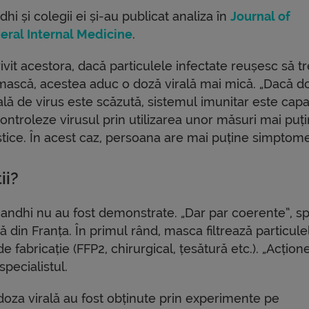
hi și colegii ei și-au publicat analiza în
Journal of
eral Internal Medicine
.
ivit acestora, dacă particulele infectate reușesc să t
mască, acestea aduc o doză virală mai mică. „Dacă d
ială de virus este scăzută, sistemul imunitar este capa
ontroleze virusul prin utilizarea unor măsuri mai puț
stice. În acest caz, persoana are mai puține simptome
ii?
ndhi nu au fost demonstrate. „Dar par coerente”, s
din Franța. În primul rând, masca filtrează particule
 de fabricație (FFP2, chirurgical, țesătură etc.). „Acțio
specialistul.
doza virală au fost obținute prin experimente pe